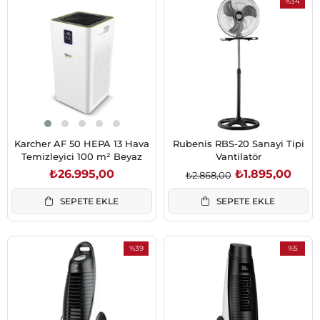
%34
İndirim
%34İndiri
Karcher AF 50 HEPA 13 Hava
Rubenis RBS-20 Sanayi Tipi
Temizleyici 100 m² Beyaz
Vantilatör
₺26.995,00
₺1.895,00
₺2.868,00
SEPETE EKLE
SEPETE EKLE
%39
%5
İndirim
İndirim
%39İndirim
%5İndirim