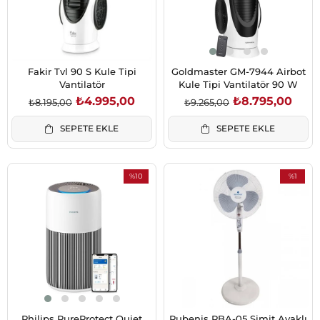
Fakir Tvl 90 S Kule Tipi
Goldmaster GM-7944 Airbot
Vantilatör
Kule Tipi Vantilatör 90 W
₺4.995,00
₺8.795,00
₺8.195,00
₺9.265,00
SEPETE EKLE
SEPETE EKLE
%10
%1
İndirim
İndirim
%10İndirim
%1İndirim
Philips PureProtect Quiet
Rubenis RBA-05 Simit Ayaklı