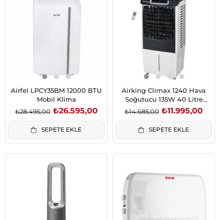
İndirim
İndirim
%7İndirim
%18İndirim
Airfel LPCY35BM 12000 BTU
Airking Climax 1240 Hava
Mobil Klima
Soğutucu 135W 40 Litre
Siyah
₺26.595,00
₺11.995,00
₺28.495,00
₺14.685,00
SEPETE EKLE
SEPETE EKLE