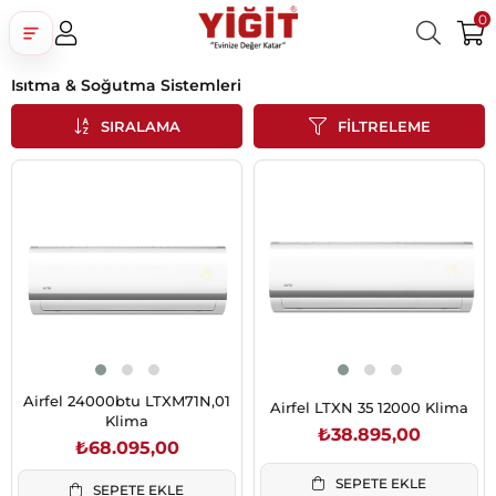
0
Isıtma & Soğutma Sistemleri
Üye Girişi
Üye Ol
Facebook İle Bağlan
SIRALAMA
FILTRELEME
Google İle Bağlan
Airfel 24000btu LTXM71N,01
Airfel LTXN 35 12000 Klima
Klima
₺38.895,00
₺68.095,00
SEPETE EKLE
SEPETE EKLE