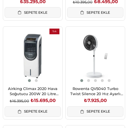
₺35.295,00
₺8.495,00
₺10.395,00
SEPETE EKLE
SEPETE EKLE
%4
İndirim
%4İndirim
Airking Climax 2020 Hava
Rowenta QV5040 Turbo
Soğutucu 200W 20 Litre
Twist Silence 20 Hız Ayarlı
Antrasit İyonizerli ve Uzaktan
Sessiz Uzaktan Kumandalı
₺15.695,00
₺7.925,00
₺16.395,00
Kumandalı
3'ü 1 Arada Kompakt
Vantilatör Beyaz
SEPETE EKLE
SEPETE EKLE