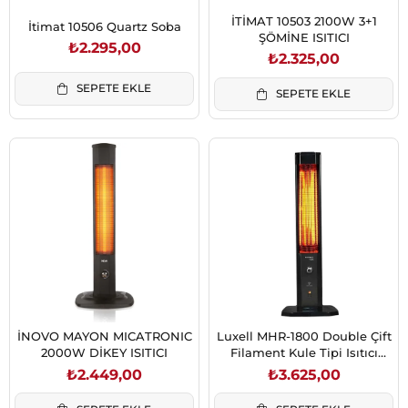
İTİMAT 10503 2100W 3+1
İtimat 10506 Quartz Soba
ŞÖMİNE ISITICI
₺2.295,00
₺2.325,00
SEPETE EKLE
SEPETE EKLE
İNOVO MAYON MICATRONIC
Luxell MHR-1800 Double Çift
2000W DİKEY ISITICI
Filament Kule Tipi Isıtıcı
Kumandalı
₺2.449,00
₺3.625,00