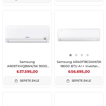
Samsung
Samsung AR40F18C0AM/SK
AR09TXHQBWK/SK 9000
18000 BTU A++ Inverter
klima
Duvar Tipi Klima
₺37.595,00
₺56.695,00
SEPETE EKLE
SEPETE EKLE