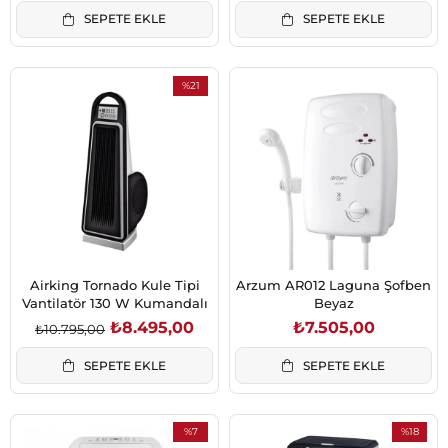
SEPETE EKLE
SEPETE EKLE
%21
İndirim
%21İndirim
Airking Tornado Kule Tipi
Arzum AR012 Laguna Şofben
Vantilatör 130 W Kumandalı
Beyaz
₺8.495,00
₺7.505,00
₺10.795,00
SEPETE EKLE
SEPETE EKLE
%7
%18