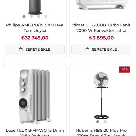
Philips AMF870/15 3in1 Hava
İtimat CH-2020B Turbo Fanlı
Temizleyici
2000 W Konvektör Isıtıcı
₺32.745,00
₺3.895,00
SEPETE EKLE
SEPETE EKLE
%29
İndirim
%29İndiri
Luxell LUX13-FP-WG 13 Dilim
Rubenis RBS-20 Plus Pro
Yağlı Radyatör
130W Sanayi Tipi Ayaklı