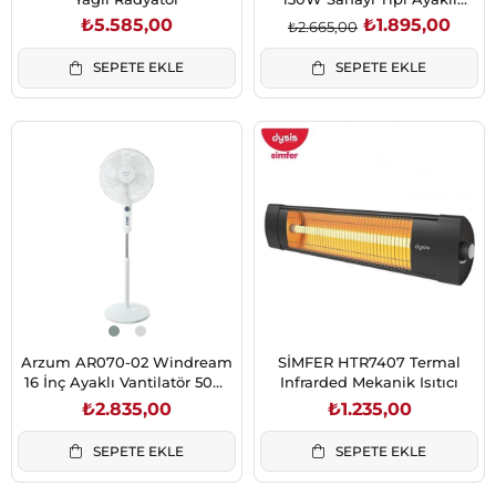
Vantilatör 18 İnç
₺5.585,00
₺1.895,00
₺2.665,00
SEPETE EKLE
SEPETE EKLE
Arzum AR070-02 Windream
SİMFER HTR7407 Termal
16 İnç Ayaklı Vantilatör 50W
Infrarded Mekanik Isıtıcı
Beyaz
₺2.835,00
₺1.235,00
SEPETE EKLE
SEPETE EKLE