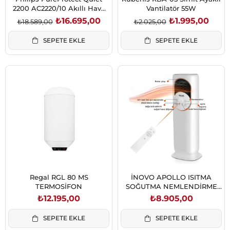
2200 AC2220/10 Akıllı Hava
Vantilatör 55W
Temizleyici 109 m²
₺16.695,00
₺1.995,00
₺18.589,00
₺2.025,00
SEPETE EKLE
SEPETE EKLE
Regal RGL 80 MS
İNOVO APOLLO ISITMA
TERMOSİFON
SOĞUTMA NEMLENDİRME
UV STERILIZATÖR
₺12.195,00
₺8.905,00
SEPETE EKLE
SEPETE EKLE