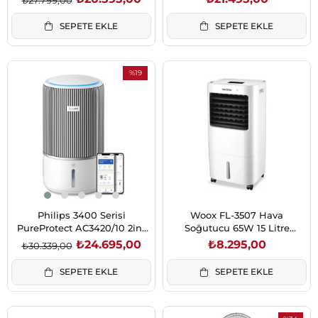
SEPETE EKLE
SEPETE EKLE
%19
İndirim
%19İndirim
Philips 3400 Serisi
Woox FL-3507 Hava
PureProtect AC3420/10 2in1
Soğutucu 65W 15 Litre
Hava Temizleyici ve
Uzaktan Kumandalı
₺24.695,00
₺8.295,00
₺30.339,00
Nemlendirici
SEPETE EKLE
SEPETE EKLE