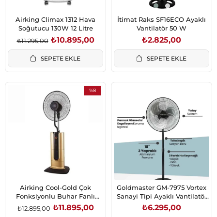
Airking Climax 1312 Hava
İtimat Raks SF16ECO Ayaklı
Soğutucu 130W 12 Litre
Vantilatör 50 W
₺10.895,00
₺2.825,00
₺11.295,00
SEPETE EKLE
SEPETE EKLE
%8
İndirim
%8İndirim
Airking Cool-Gold Çok
Goldmaster GM-7975 Vortex
Fonksiyonlu Buhar Fanlı
Sanayi Tipi Ayaklı Vantilatör
Vantilatör (Gold) 120W
100 W
₺11.895,00
₺6.295,00
₺12.895,00