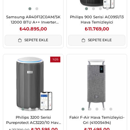
Samsung AR40F12C0AM/SK
Philips 900 Serisi AC0951/13
12000 BTU A++ Inverter
Hava Temizleyici
Klima
₺40.895,00
₺11.769,00
SEPETE EKLE
SEPETE EKLE
%26
İndirim
%26İndirim
Philips 3200 Serisi
Fakir F-Air Hava Temizleyici-
Pureprotect AC3220/10 Hava
Gri (41005494)
Temizleyici
₺20.595,00
₺21.495,00
₺27.799,00