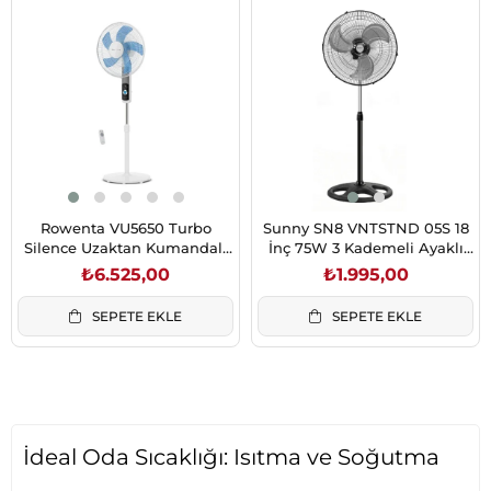
Rowenta VU5650 Turbo
Sunny SN8 VNTSTND 05S 18
Silence Uzaktan Kumandalı
İnç 75W 3 Kademeli Ayaklı
12 Hız Ayarlı Sessiz Ayaklı
Stand Vantilatör Siyah
₺6.525,00
₺1.995,00
Vantilatör
SEPETE EKLE
SEPETE EKLE
İdeal Oda Sıcaklığı: Isıtma ve Soğutma