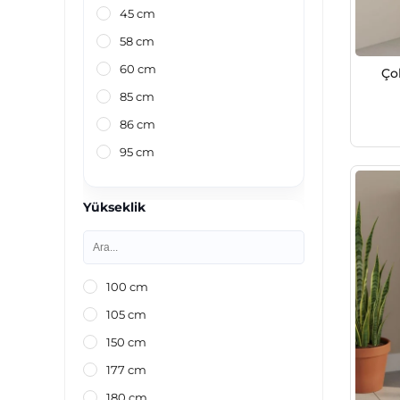
45 cm
58 cm
60 cm
Ço
85 cm
86 cm
95 cm
Yükseklik
100 cm
105 cm
150 cm
177 cm
180 cm