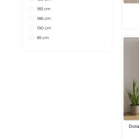
183 cm
186 cm
190 cm
85 cm
Dola