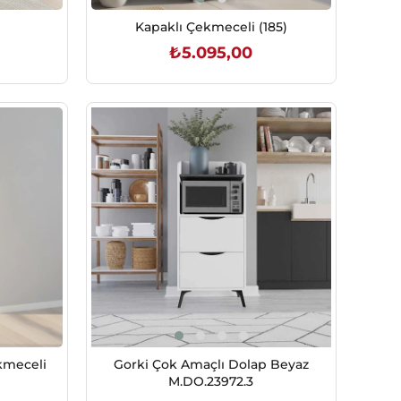
Kapaklı Çekmeceli (185)
₺5.095,00
SEPETE EKLE
kmeceli
Gorki Çok Amaçlı Dolap Beyaz
M.DO.23972.3