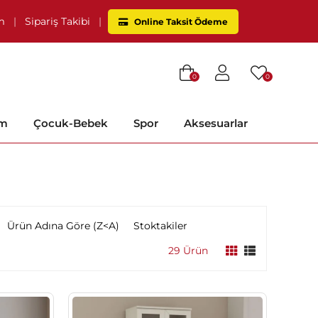
im
|
Sipariş Takibi
|
Online Taksit Ödeme
0
0
im
Çocuk-Bebek
Spor
Aksesuarlar
Ürün Adına Göre (Z<A)
Stoktakiler
29 Ürün