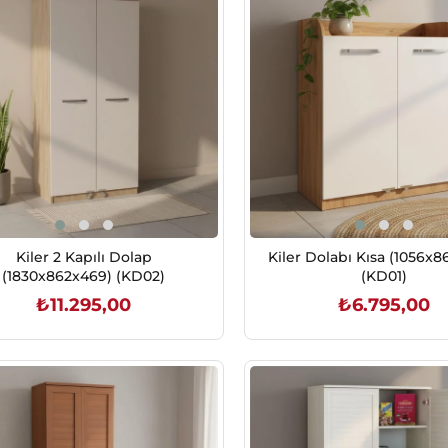
Kiler 2 Kapılı Dolap
Kiler Dolabı Kısa (1056x
(1830x862x469) (KD02)
(KD01)
₺11.295,00
₺6.795,00
SEPETE EKLE
SEPETE EKLE