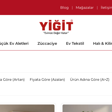
Blog
|
Mağazalar
|
İletiş
çük Ev Aletleri
Züccaciye
Ev Tekstil
Halı & Kil
ta Göre (Artan)
Fiyata Göre (Azalan)
Ürün Adına Göre (A>Z)