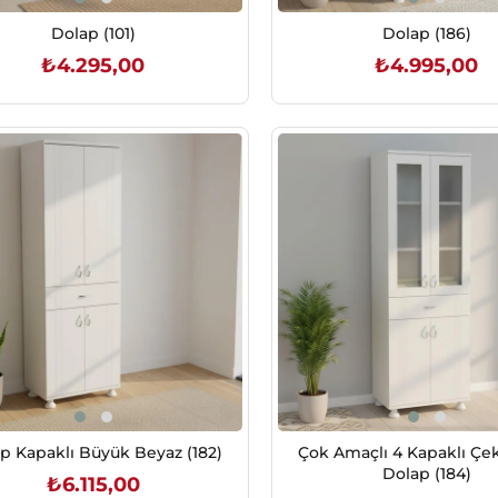
Dolap (101)
Dolap (186)
₺4.295,00
₺4.995,00
SEPETE EKLE
SEPETE EKLE
p Kapaklı Büyük Beyaz (182)
Çok Amaçlı 4 Kapaklı Çe
Dolap (184)
₺6.115,00