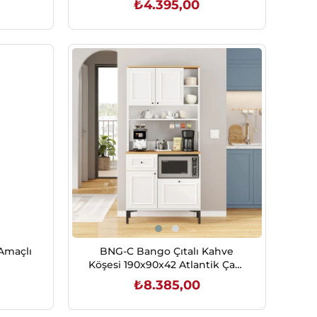
₺4.395,00
SEPETE EKLE
 Amaçlı
BNG-C Bango Çıtalı Kahve
Köşesi 190x90x42 Atlantik Çam
Beyaz
₺8.385,00
SEPETE EKLE