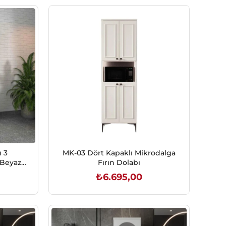
ı 3
MK-03 Dört Kapaklı Mikrodalga
Beyaz /
Fırın Dolabı
2*469)
₺6.695,00
SEPETE EKLE