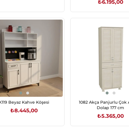
₺6.195,00
SEPETE EKLE
SEPETE EKLE
K119 Beyaz Kahve Köşesi
1082 Akça Panjurlu Çok
Dolap 177 cm
₺8.445,00
₺5.365,00
SEPETE EKLE
SEPETE EKLE