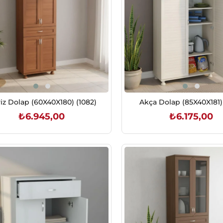
iz Dolap (60X40X180) (1082)
Akça Dolap (85X40X181) 
₺6.945,00
₺6.175,00
SEPETE EKLE
SEPETE EKLE