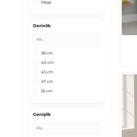
Meşe
Derinlik
38 cm
40 cm
45 cm
47 cm
55 cm
Genişlik