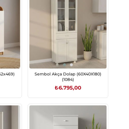
862x469)
Sembol Akça Dolap (60X40X180)
(1084)
₺6.795,00
SEPETE EKLE