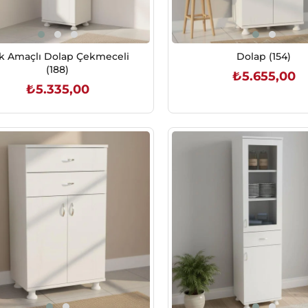
k Amaçlı Dolap Çekmeceli
Dolap (154)
(188)
₺5.655,00
₺5.335,00
SEPETE EKLE
SEPETE EKLE