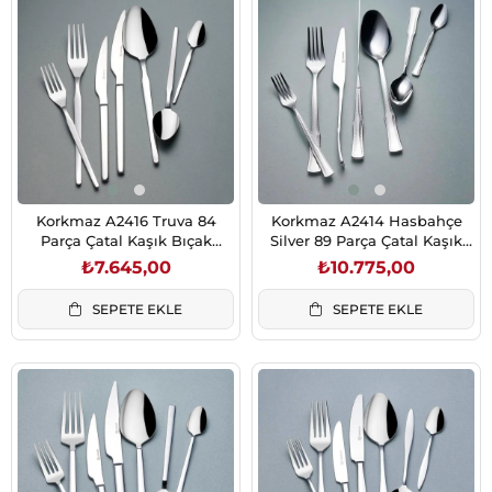
Korkmaz A2416 Truva 84
Korkmaz A2414 Hasbahçe
Parça Çatal Kaşık Bıçak
Silver 89 Parça Çatal Kaşık
Takımı
Takımı
₺7.645,00
₺10.775,00
SEPETE EKLE
SEPETE EKLE