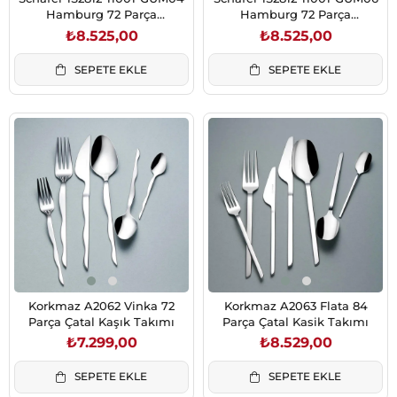
Hamburg 72 Parça
Hamburg 72 Parça
Ç.K.B.Takımı-Gümüş04
Ç.K.B.Takımı-Gümüş06
₺8.525,00
₺8.525,00
SEPETE EKLE
SEPETE EKLE
Korkmaz A2062 Vinka 72
Korkmaz A2063 Flata 84
Parça Çatal Kaşık Takımı
Parça Çatal Kasik Takımı
₺7.299,00
₺8.529,00
SEPETE EKLE
SEPETE EKLE