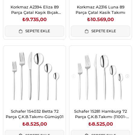
Korkmaz A2394 Eliza 89
Korkmaz A2316 Luna 89
Parça Çatal Kaşık Bıçak
Parça Çatal Kasik Takımı
Takımı
₺9.735,00
₺10.569,00
SEPETE EKLE
SEPETE EKLE
Schafer 1S4032 Betta 72
Schafer 1S281 Hamburg 72
Parça Ç.K.B.Takımı-Gümüş01
Parça Ç.K.B.Takımı (11001-
GUM10)
₺8.525,00
₺8.525,00