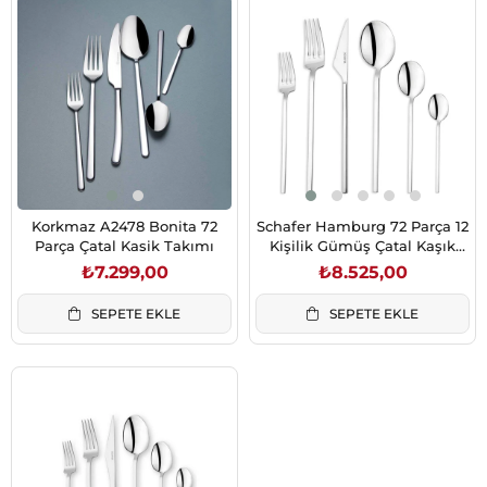
Korkmaz A2478 Bonita 72
Schafer Hamburg 72 Parça 12
Parça Çatal Kasik Takımı
Kişilik Gümüş Çatal Kaşık
Bıçak Takımı
₺7.299,00
₺8.525,00
SEPETE EKLE
SEPETE EKLE