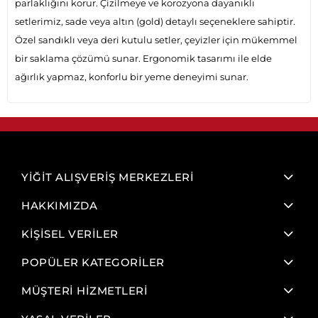
parlaklığını korur. Çizilmeye ve korozyona dayanıklı
setlerimiz, sade veya altın (gold) detaylı seçeneklere sahiptir.
Özel sandıklı veya deri kutulu setler, çeyizler için mükemmel
bir saklama çözümü sunar. Ergonomik tasarımı ile elde
ağırlık yapmaz, konforlu bir yeme deneyimi sunar.
YİĞİT ALIŞVERİŞ MERKEZLERİ
HAKKIMIZDA
KİŞİSEL VERİLER
POPÜLER KATEGORİLER
MÜŞTERİ HİZMETLERİ