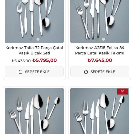
Korkmaz Talia 72 Parça Çatal
Korkmaz A2518 Felisa 84
Kaşık Bıçak Seti
Parça Çatal Kasik Takımı
₺5.795,00
₺7.645,00
₺6.435,00
SEPETE EKLE
SEPETE EKLE
%1
İndirim
%1İndirim