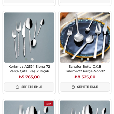
Korkmaz A2524 Siena 72
Schafer Betta Ç.K.B
Parça Çatal Kaşık Bıçak
Takımı-72 Parça-Non02
Takımı
₺5.765,00
₺8.525,00
SEPETE EKLE
SEPETE EKLE
%10
İndirim
%10İndirim