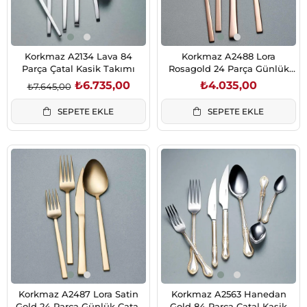
Korkmaz A2134 Lava 84
Korkmaz A2488 Lora
Parça Çatal Kasik Takımı
Rosagold 24 Parça Günlük
Çatal Bıçak Takımı
₺6.735,00
₺4.035,00
₺7.645,00
SEPETE EKLE
SEPETE EKLE
Korkmaz A2487 Lora Satin
Korkmaz A2563 Hanedan
Gold 24 Parça Günlük Çatal
Gold 84 Parça Çatal Kasik