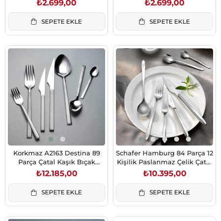
₺2.699,00
₺2.699,00
SEPETE EKLE
SEPETE EKLE
Korkmaz A2163 Destina 89
Schafer Hamburg 84 Parça 12
Parça Çatal Kaşık Bıçak
Kişilik Paslanmaz Çelik Çatal
Takımı
Kaşık Bıçak Takımı Gümüş34
₺12.185,00
₺10.395,00
SEPETE EKLE
SEPETE EKLE