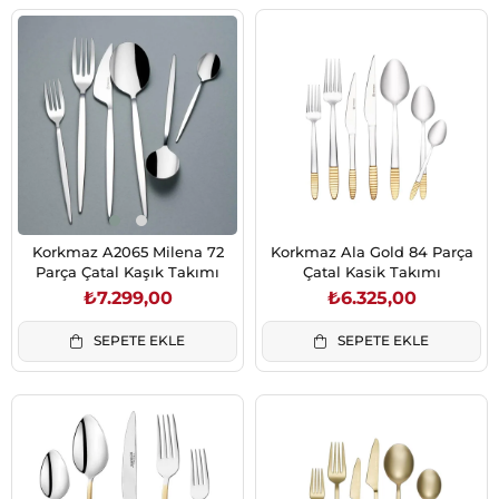
Korkmaz A2065 Milena 72
Korkmaz Ala Gold 84 Parça
Parça Çatal Kaşık Takımı
Çatal Kasik Takımı
₺7.299,00
₺6.325,00
SEPETE EKLE
SEPETE EKLE