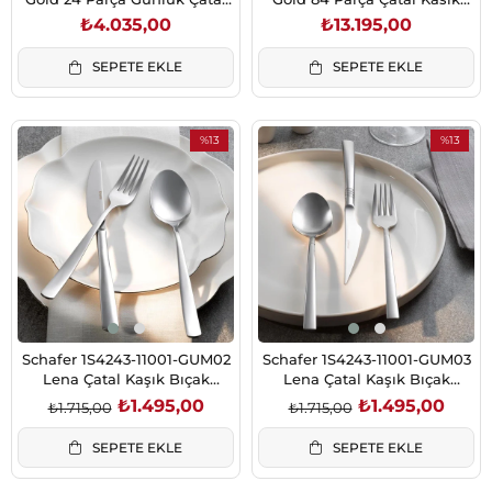
Bıçak Takımı
Takımı
₺4.035,00
₺13.195,00
SEPETE EKLE
SEPETE EKLE
%13
%13
İndirim
İndirim
%13İndirim
%13İndirim
Schafer 1S4243-11001-GUM02
Schafer 1S4243-11001-GUM03
Lena Çatal Kaşık Bıçak
Lena Çatal Kaşık Bıçak
Takımı-18 Parça
Takımı-18 Parça
₺1.495,00
₺1.495,00
₺1.715,00
₺1.715,00
SEPETE EKLE
SEPETE EKLE