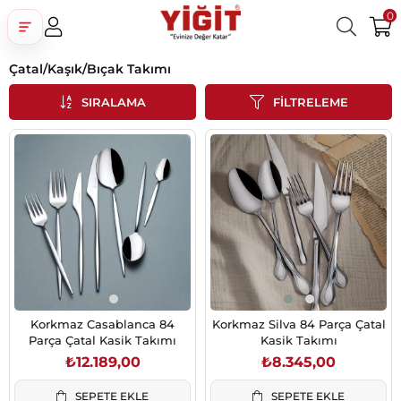
0
Çatal/Kaşık/Bıçak Takımı
Üye Girişi
Üye Ol
Facebook İle Bağlan
SIRALAMA
FILTRELEME
Google İle Bağlan
Korkmaz Casablanca 84
Korkmaz Silva 84 Parça Çatal
Parça Çatal Kasik Takımı
Kasik Takımı
₺12.189,00
₺8.345,00
SEPETE EKLE
SEPETE EKLE