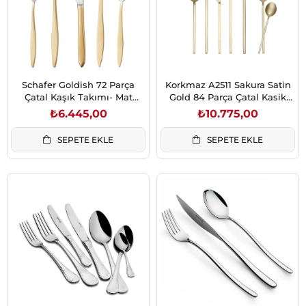
Schafer Goldish 72 Parça
Korkmaz A2511 Sakura Satin
Çatal Kaşık Takımı- Mat
Gold 84 Parça Çatal Kasik
Altın-XXX05
Takımı
₺6.445,00
₺10.775,00
SEPETE EKLE
SEPETE EKLE