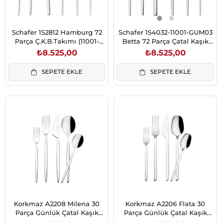
Schafer 1S2812 Hamburg 72
Schafer 1S4032-11001-GUM03
Parça Ç.K.B.Takımı (11001-
Betta 72 Parça Çatal Kaşık
GUM11)
Bıçak Takımı-Gümüş03
₺8.525,00
₺8.525,00
SEPETE EKLE
SEPETE EKLE
Korkmaz A2208 Milena 30
Korkmaz A2206 Flata 30
Parça Günlük Çatal Kaşık
Parça Günlük Çatal Kaşık
Bıçak Takımı
Bıçak Takımı