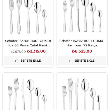
%10İndirim
Schafer 1S3208-11001-GUM01
Schafer 1S2812-11001-GUM01
Ida 60 Parça Çatal Kaşık
Hamburg 72 Parça
Takımı-Gümüş
Ç.K.B.Takımı-Gümüş01
₺2.315,00
₺8.525,00
₺2.575,00
SEPETE EKLE
SEPETE EKLE