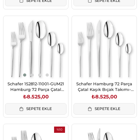
SEPETE EKLE
SEPETE EKLE
Schafer 1S2812-11001-GUM21
Schafer Hamburg 72 Parça
Hamburg 72 Parça Çatal
Çatal Kaşık Bıçak Takımı-
Kaşık Bıçak Takımı-Gümüş
Gümüş
₺8.525,00
₺8.525,00
SEPETE EKLE
SEPETE EKLE
%10
İndirim