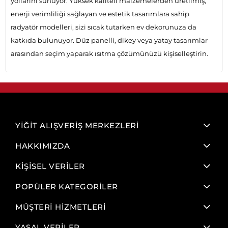
yollarını sunuyor. Yüksek kaliteli malzemelerden üretilmiş,
enerji verimliliği sağlayan ve estetik tasarımlara sahip
radyatör modelleri, sizi sıcak tutarken ev dekorunuza da
katkıda bulunuyor. Düz panelli, dikey veya yatay tasarımlar
arasından seçim yaparak ısıtma çözümünüzü kişiselleştirin.
YİĞİT ALIŞVERİŞ MERKEZLERİ
HAKKIMIZDA
KİŞİSEL VERİLER
POPÜLER KATEGORİLER
MÜŞTERİ HİZMETLERİ
YASAL VERİLER