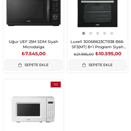
Uğur UEF 25M SDM Siyah
Luxell 3006B623CTR38 B66-
Microdalga
SF3(MT) 8+1 Program Siyah
Cam Ankastre Fırın – 57 L
₺7.545,00
₺10.595,00
₺21.995,00
Turbo Fanlı
SEPETE EKLE
SEPETE EKLE
%2
İndirim
%2İndirim