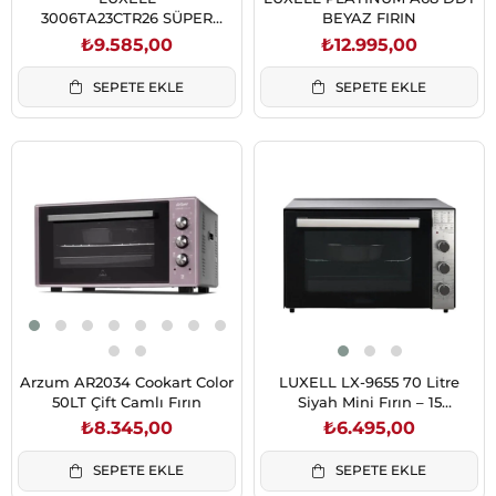
3006TA23CTR26 SÜPER
BEYAZ FIRIN
KRİSTAL BEYAZ CAM FIRIN
₺9.585,00
₺12.995,00
SEPETE EKLE
SEPETE EKLE
Arzum AR2034 Cookart Color
LUXELL LX-9655 70 Litre
50LT Çift Camlı Fırın
Siyah Mini Fırın – 15
Fonksiyonlu
₺8.345,00
₺6.495,00
SEPETE EKLE
SEPETE EKLE