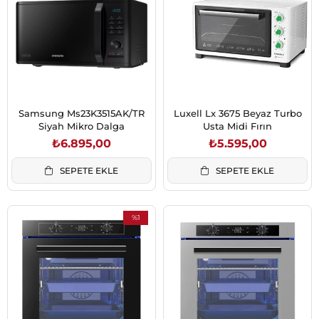
Samsung Ms23K3515AK/TR
Luxell Lx 3675 Beyaz Turbo
Siyah Mikro Dalga
Usta Midi Fırın
₺6.895,00
₺5.595,00
SEPETE EKLE
SEPETE EKLE
%1
İndirim
%1İndirim