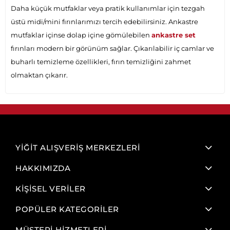
Daha küçük mutfaklar veya pratik kullanımlar için tezgah
üstü midi/mini fırınlarımızı tercih edebilirsiniz. Ankastre
mutfaklar içinse dolap içine gömülebilen
ankastre set
fırınları modern bir görünüm sağlar. Çıkarılabilir iç camlar ve
buharlı temizleme özellikleri, fırın temizliğini zahmet
olmaktan çıkarır.
YİĞİT ALIŞVERİŞ MERKEZLERİ
HAKKIMIZDA
KİŞİSEL VERİLER
POPÜLER KATEGORİLER
MÜŞTERİ HİZMETLERİ