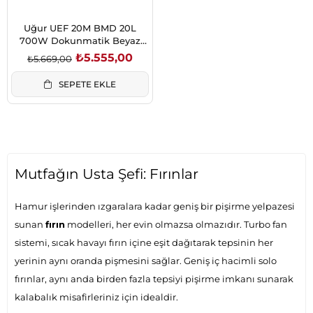
Uğur UEF 20M BMD 20L
700W Dokunmatik Beyaz
Mikrodalga Fırın
₺5.555,00
₺5.669,00
SEPETE EKLE
Mutfağın Usta Şefi: Fırınlar
Hamur işlerinden ızgaralara kadar geniş bir pişirme yelpazesi
sunan
fırın
modelleri, her evin olmazsa olmazıdır. Turbo fan
sistemi, sıcak havayı fırın içine eşit dağıtarak tepsinin her
yerinin aynı oranda pişmesini sağlar. Geniş iç hacimli solo
fırınlar, aynı anda birden fazla tepsiyi pişirme imkanı sunarak
kalabalık misafirleriniz için idealdir.