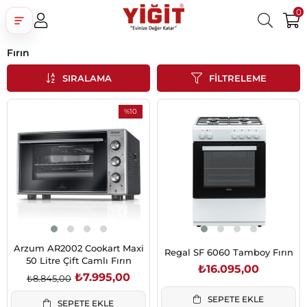
0
Fırın
Üye Girişi
Üye Ol
Facebook İle Bağlan
SIRALAMA
FILTRELEME
Google İle Bağlan
%10
İndirim
%10İndirim
Arzum AR2002 Cookart Maxi
Regal SF 6060 Tamboy Fırın
50 Litre Çift Camlı Fırın
₺16.095,00
₺7.995,00
₺8.845,00
SEPETE EKLE
SEPETE EKLE