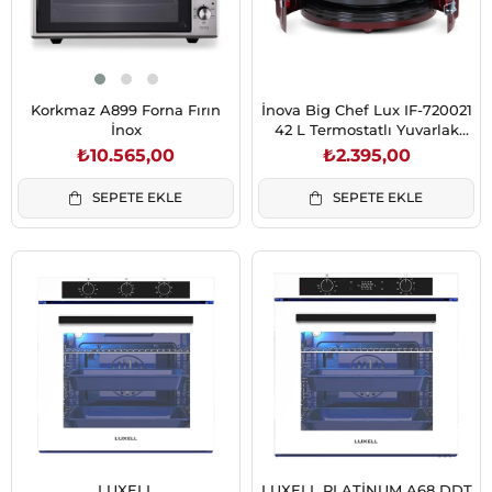
Korkmaz A899 Forna Fırın
İnova Big Chef Lux IF-720021
İnox
42 L Termostatlı Yuvarlak
Mini Fırın 1300W
₺10.565,00
₺2.395,00
SEPETE EKLE
SEPETE EKLE
LUXELL
LUXELL PLATİNUM A68 DDT