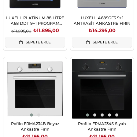
LUXELL PLATİNUM 88 LİTRE
LUXELL A68SGF3 9+1
A68 DDT 9+1 PROGRAM
ANTRASİT ANKASTRE FIRIN
SİYAH FIRIN
₺11.895,00
₺14.295,00
₺11.995,00
SEPETE EKLE
SEPETE EKLE
Pofilo FRMA234B Beyaz
Profilo FRMA234S Siyah
Ankastre Fırın
Ankastre Fırın
₺21.195,00
₺21.195,00