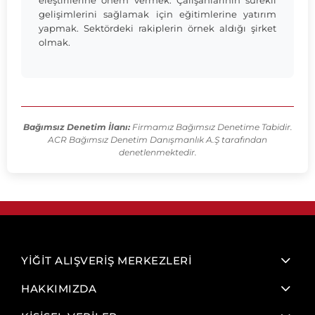
eleştirilerine önem vermek. Çalışanlarının sürekli
gelişimlerini sağlamak için eğitimlerine yatırım
yapmak. Sektördeki rakiplerin örnek aldığı şirket
olmak.
Bağımsız Denetim İlanı:
Firmamız Bağımsız Denetime Tabidir.
ACR Bağımsız Denetim Danışmanlık A.Ş tarafından
denetlenmektedir.
YİĞİT ALIŞVERİŞ MERKEZLERİ
HAKKIMIZDA