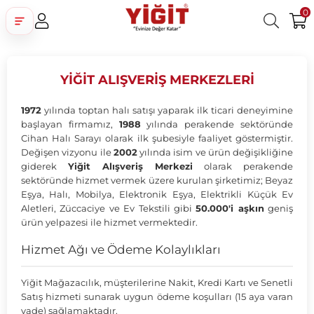
0
Üye Girişi
Üye Ol
Facebook İle Bağlan
YİĞİT ALIŞVERİŞ MERKEZLERİ
Google İle Bağlan
1972
yılında toptan halı satışı yaparak ilk ticari deneyimine
başlayan firmamız,
1988
yılında perakende sektöründe
Cihan Halı Sarayı olarak ilk şubesiyle faaliyet göstermiştir.
Değişen vizyonu ile
2002
yılında isim ve ürün değişikliğine
giderek
Yiğit Alışveriş Merkezi
olarak perakende
sektöründe hizmet vermek üzere kurulan şirketimiz; Beyaz
Eşya, Halı, Mobilya, Elektronik Eşya, Elektrikli Küçük Ev
Aletleri, Züccaciye ve Ev Tekstili gibi
50.000'i aşkın
geniş
ürün yelpazesi ile hizmet vermektedir.
Hizmet Ağı ve Ödeme Kolaylıkları
Yiğit Mağazacılık, müşterilerine Nakit, Kredi Kartı ve Senetli
Satış hizmeti sunarak uygun ödeme koşulları (15 aya varan
vade) sağlamaktadır.