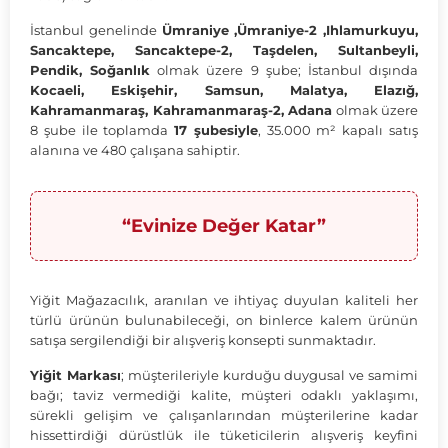
İstanbul genelinde
Ümraniye ,Ümraniye-2 ,Ihlamurkuyu,
Sancaktepe, Sancaktepe-2, Taşdelen, Sultanbeyli,
Pendik, Soğanlık
olmak üzere 9 şube; İstanbul dışında
Kocaeli, Eskişehir, Samsun, Malatya, Elazığ,
Kahramanmaraş, Kahramanmaraş-2, Adana
olmak üzere
8 şube ile toplamda
17 şubesiyle
, 35.000 m² kapalı satış
alanına ve 480 çalışana sahiptir.
“Evinize Değer Katar”
Yiğit Mağazacılık, aranılan ve ihtiyaç duyulan kaliteli her
türlü ürünün bulunabileceği, on binlerce kalem ürünün
satışa sergilendiği bir alışveriş konsepti sunmaktadır.
Yiğit Markası
; müşterileriyle kurduğu duygusal ve samimi
bağı; taviz vermediği kalite, müşteri odaklı yaklaşımı,
sürekli gelişim ve çalışanlarından müşterilerine kadar
hissettirdiği dürüstlük ile tüketicilerin alışveriş keyfini