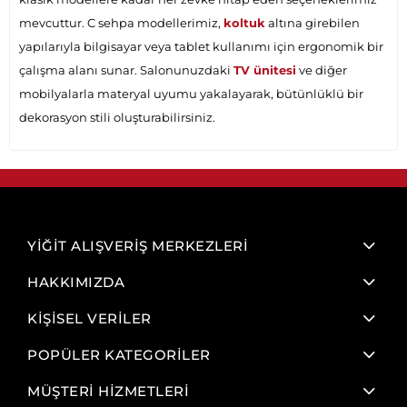
mevcuttur. C sehpa modellerimiz,
koltuk
altına girebilen
yapılarıyla bilgisayar veya tablet kullanımı için ergonomik bir
çalışma alanı sunar. Salonunuzdaki
TV ünitesi
ve diğer
mobilyalarla materyal uyumu yakalayarak, bütünlüklü bir
dekorasyon stili oluşturabilirsiniz.
YİĞİT ALIŞVERİŞ MERKEZLERİ
HAKKIMIZDA
KİŞİSEL VERİLER
POPÜLER KATEGORİLER
MÜŞTERİ HİZMETLERİ