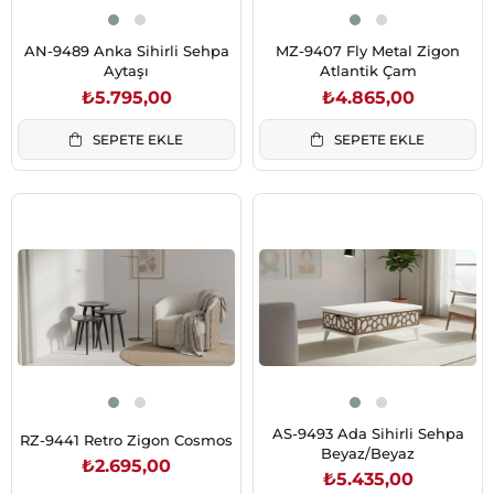
AN-9489 Anka Sihirli Sehpa
MZ-9407 Fly Metal Zigon
Aytaşı
Atlantik Çam
₺5.795,00
₺4.865,00
SEPETE EKLE
SEPETE EKLE
AS-9493 Ada Sihirli Sehpa
RZ-9441 Retro Zigon Cosmos
Beyaz/Beyaz
₺2.695,00
₺5.435,00