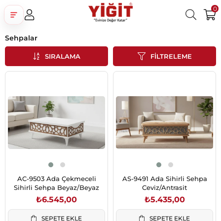
0
Sehpalar
Üye Girişi
Üye Ol
Facebook İle Bağlan
SIRALAMA
FILTRELEME
Google İle Bağlan
AC-9503 Ada Çekmeceli
AS-9491 Ada Sihirli Sehpa
Sihirli Sehpa Beyaz/Beyaz
Ceviz/Antrasit
₺6.545,00
₺5.435,00
SEPETE EKLE
SEPETE EKLE