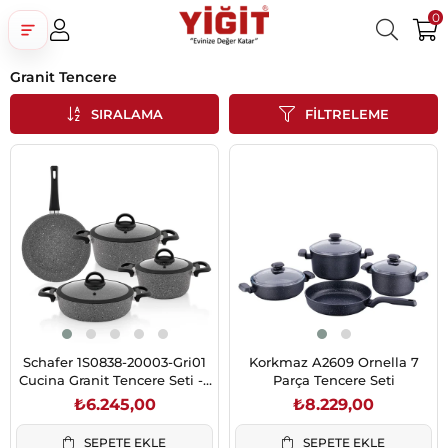
0
Granit Tencere
Üye Girişi
Üye Ol
Facebook İle Bağlan
SIRALAMA
FILTRELEME
Google İle Bağlan
Schafer 1S0838-20003-Gri01
Korkmaz A2609 Ornella 7
Cucina Granit Tencere Seti -7
Parça Tencere Seti
Parça-Gri
₺6.245,00
₺8.229,00
SEPETE EKLE
SEPETE EKLE