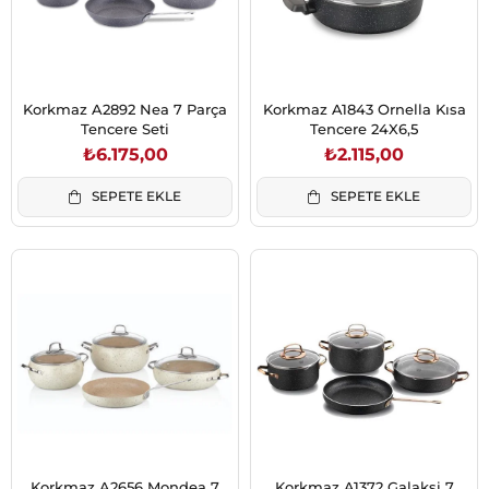
Korkmaz A2892 Nea 7 Parça
Korkmaz A1843 Ornella Kısa
Tencere Seti
Tencere 24X6,5
₺6.175,00
₺2.115,00
SEPETE EKLE
SEPETE EKLE
Korkmaz A2656 Mondea 7
Korkmaz A1372 Galaksi 7