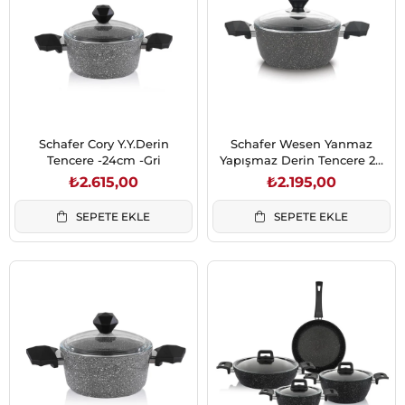
Schafer Cory Y.Y.Derin
Schafer Wesen Yanmaz
Tencere -24cm -Gri
Yapışmaz Derin Tencere 20
Cm 2 Parça Gri
₺2.615,00
₺2.195,00
SEPETE EKLE
SEPETE EKLE