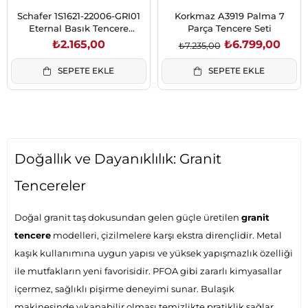
Schafer 1S1621-22006-GRI01
Korkmaz A3919 Palma 7
Eternal Basık Tencere
Parça Tencere Seti
26Cm+Tava 26Cm-2 Li Set-Gri
₺2.165,00
₺6.799,00
₺7.235,00
SEPETE EKLE
SEPETE EKLE
Doğallık ve Dayanıklılık: Granit
Tencereler
Doğal granit taş dokusundan gelen güçle üretilen
granit
tencere
modelleri, çizilmelere karşı ekstra dirençlidir. Metal
kaşık kullanımına uygun yapısı ve yüksek yapışmazlık özelliği
ile mutfakların yeni favorisidir. PFOA gibi zararlı kimyasallar
içermez, sağlıklı pişirme deneyimi sunar. Bulaşık
makinesinde yıkanabilir olması temizlikte pratiklik sağlar.