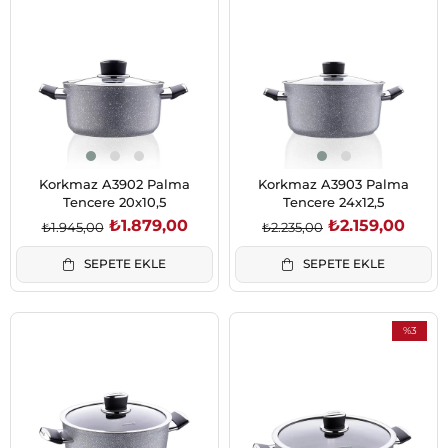
İndirim
İndirim
%3İndirim
%3İndirim
Korkmaz A3902 Palma
Korkmaz A3903 Palma
Tencere 20x10,5
Tencere 24x12,5
₺1.879,00
₺2.159,00
₺1.945,00
₺2.235,00
SEPETE EKLE
SEPETE EKLE
%3
İndirim
%3İndirim