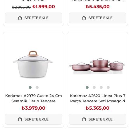
Azura
₺1.999,00
₺5.435,00
₺2.065,00
SEPETE EKLE
SEPETE EKLE
Korkmaz A2979 Gusto 24 Cm
Korkmaz A2620 Linea Plus 7
Seramik Derin Tencere
Parça Tencere Seti Rosagold
₺3.979,00
₺5.365,00
SEPETE EKLE
SEPETE EKLE