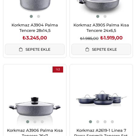
Korkmaz A3904 Palma
Korkmaz A3905 Palma Kısa
Tencere 28x14,5
Tencere 24x6,5
₺3.245,00
₺1.919,00
₺1.985,00
SEPETE EKLE
SEPETE EKLE
%3
İndirim
%3İndirim
Korkmaz A3906 Palma Kısa
Korkmaz A2619-1 Linea 7
Tencere 26x7
Parça Seramik Tencere Seti