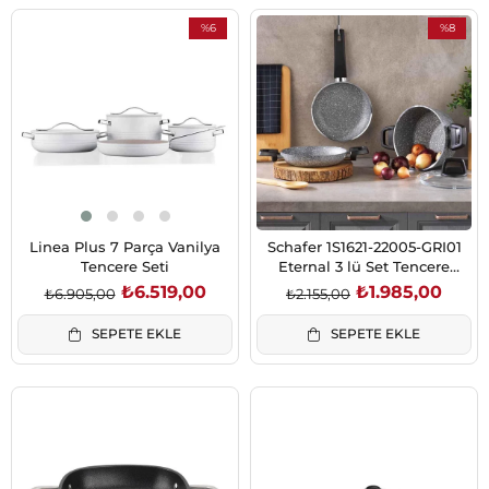
%6
%8
İndirim
İndirim
%6İndirim
%8İndirim
Linea Plus 7 Parça Vanilya
Schafer 1S1621-22005-GRI01
Tencere Seti
Eternal 3 lü Set Tencere
18Cm+Sahan
₺6.519,00
₺1.985,00
₺6.905,00
₺2.155,00
18Cm+Tava18Cm-Gri
SEPETE EKLE
SEPETE EKLE