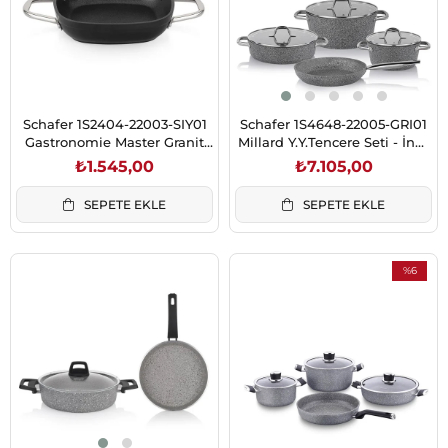
Schafer 1S2404-22003-SIY01
Schafer 1S4648-22005-GRI01
Gastronomie Master Granit
Millard Y.Y.Tencere Seti - İnd-
Sahan 20Cm-Siyah
7 Parça-Gri
₺1.545,00
₺7.105,00
SEPETE EKLE
SEPETE EKLE
%6
İndirim
%6İndirim