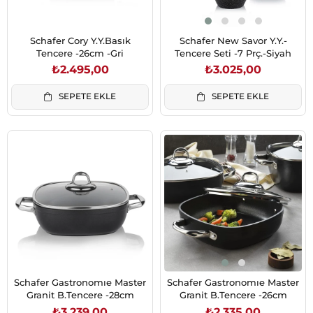
Schafer Cory Y.Y.Basık
Schafer New Savor Y.Y.-
Tencere -26cm -Gri
Tencere Seti -7 Prç.-Siyah
₺2.495,00
₺3.025,00
SEPETE EKLE
SEPETE EKLE
Schafer Gastronomıe Master
Schafer Gastronomıe Master
Granit B.Tencere -28cm
Granit B.Tencere -26cm
₺3.239,00
₺2.335,00