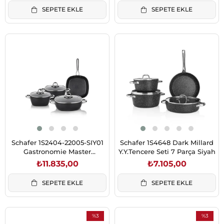
SEPETE EKLE
SEPETE EKLE
Schafer 1S2404-22005-SIY01
Schafer 1S4648 Dark Millard
Gastronomie Master
Y.Y.Tencere Seti 7 Parça Siyah
Y.Y.Tencere Seti -İnd-7 Parça-
₺11.835,00
₺7.105,00
Siyah
SEPETE EKLE
SEPETE EKLE
%3
%3