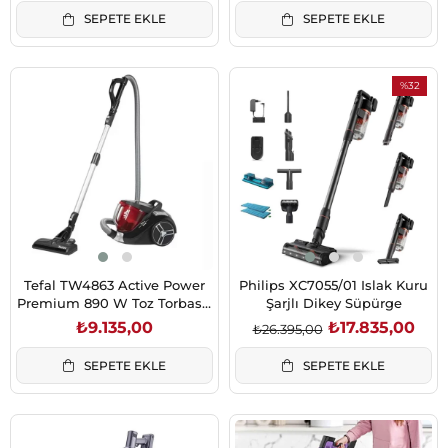
SEPETE EKLE
SEPETE EKLE
%32
İndirim
%32İndiri
Tefal TW4863 Active Power
Philips XC7055/01 Islak Kuru
Premium 890 W Toz Torbasız
Şarjlı Dikey Süpürge
Süpürge
₺9.135,00
₺17.835,00
₺26.395,00
SEPETE EKLE
SEPETE EKLE