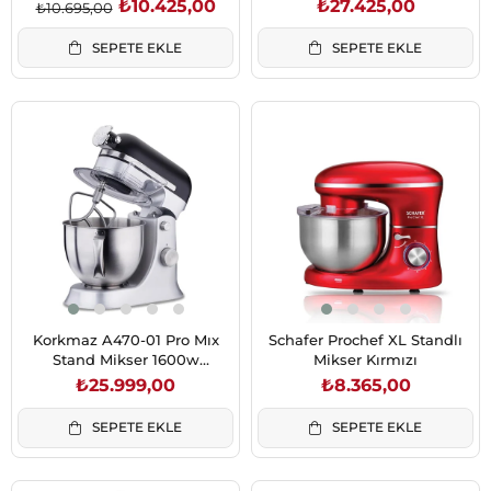
₺10.425,00
₺27.425,00
₺10.695,00
SEPETE EKLE
SEPETE EKLE
Korkmaz A470-01 Pro Mıx
Schafer Prochef XL Standlı
Stand Mikser 1600w
Mikser Kırmızı
Siyah/Satin
₺25.999,00
₺8.365,00
SEPETE EKLE
SEPETE EKLE