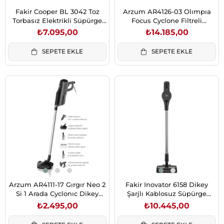
Fakir Cooper BL 3042 Toz
Arzum AR4126-03 Olımpıa
Torbasız Elektrikli Süpürge
Focus Cyclone Filtreli
Kırmızı
Süpürge-Kırmızı
₺7.095,00
₺14.185,00
SEPETE EKLE
SEPETE EKLE
Arzum AR4111-17 Gırgır Neo 2
Fakir Inovator 6158 Dikey
Si 1 Arada Cyclonıc Dikey
Şarjlı Kablosuz Süpürge
Süpürge-Gri
(41005365)
₺2.495,00
₺10.445,00