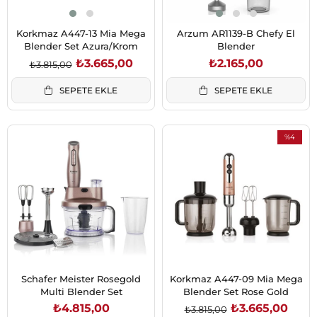
Korkmaz A447-13 Mia Mega
Arzum AR1139-B Chefy El
Blender Set Azura/Krom
Blender
₺3.665,00
₺2.165,00
₺3.815,00
SEPETE EKLE
SEPETE EKLE
%4
İndirim
%4İndirim
Schafer Meister Rosegold
Korkmaz A447-09 Mia Mega
Multi Blender Set
Blender Set Rose Gold
₺4.815,00
₺3.665,00
₺3.815,00