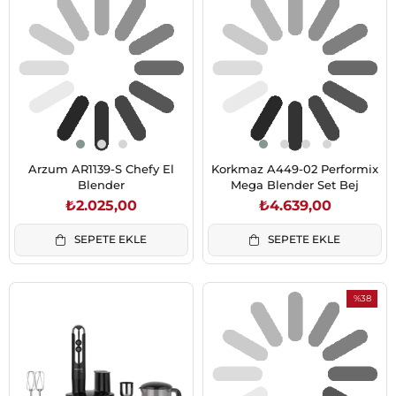
Arzum AR1139-S Chefy El
Korkmaz A449-02 Performix
Blender
Mega Blender Set Bej
₺2.025,00
₺4.639,00
SEPETE EKLE
SEPETE EKLE
%38
İndirim
%38İndiri