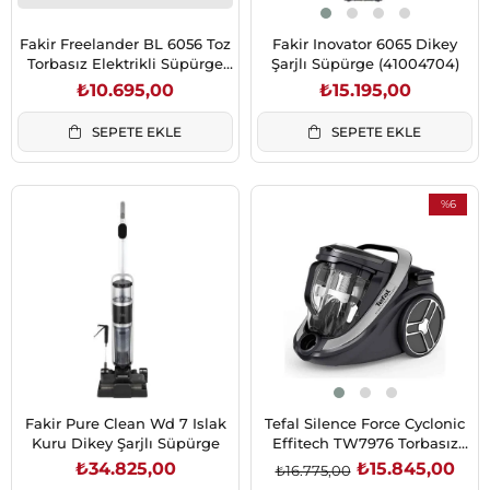
Fakir Freelander BL 6056 Toz
Fakir Inovator 6065 Dikey
Torbasız Elektrikli Süpürge
Şarjlı Süpürge (41004704)
Silver Stone (41004492)
₺10.695,00
₺15.195,00
SEPETE EKLE
SEPETE EKLE
%6
İndirim
%6İndirim
Fakir Pure Clean Wd 7 Islak
Tefal Silence Force Cyclonic
Kuru Dikey Şarjlı Süpürge
Effitech TW7976 Torbasız
Süpürge (2211401250)
₺34.825,00
₺15.845,00
₺16.775,00