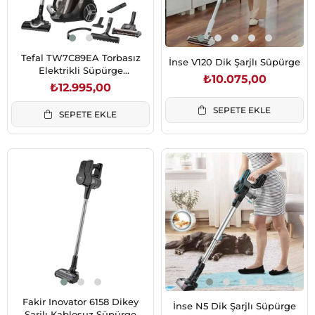
Tefal TW7C89EA Torbasız
İnse V120 Dik Şarjlı Süpürge
Elektrikli Süpürge
₺10.075,00
(2211401302)
₺12.995,00
SEPETE EKLE
SEPETE EKLE
Fakir Inovator 6158 Dikey
İnse N5 Dik Şarjlı Süpürge
Şarjlı Kablosuz Süpürge