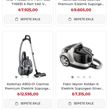
TY6933 X-Pert 3.60 V
Premium Elektrik Süpürgesi
Kablosuz Bataryalı Şarjlı El
Rosegold/Siyah
₺7.925,00
₺9.605,00
Süpürgesi (2211400976)
SEPETE EKLE
SEPETE EKLE
Korkmaz A902-01 Cosmos
Fakir Veyron Koldan K.
Premium Elektrik Süpürgesi
Elektrik Süpürgesi-Silver
Antrasit/Siyah
(41005028)
₺12.595,00
₺7.315,00
SEPETE EKLE
SEPETE EKLE