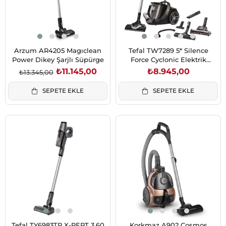
Arzum AR4205 Magıclean
Tefal TW7289 5* Silence
Power Dikey Şarjlı Süpürge
Force Cyclonic Elektrik
Süpürgesi (2211400975)
₺11.145,00
₺8.945,00
₺13.345,00
SEPETE EKLE
SEPETE EKLE
Tefal TY6983TR X-PERT 3.60
Korkmaz A902 Cosmos