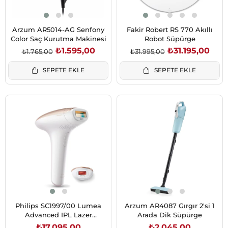
Arzum AR5014-AG Senfony
Fakir Robert RS 770 Akıllı
Color Saç Kurutma Makinesi
Robot Süpürge
₺1.595,00
₺31.195,00
₺1.765,00
₺31.995,00
SEPETE EKLE
SEPETE EKLE
Philips SC1997/00 Lumea
Arzum AR4087 Gırgır 2'si 1
Advanced IPL Lazer
Arada Dik Süpürge
Epilasyon
₺17.095,00
₺2.045,00