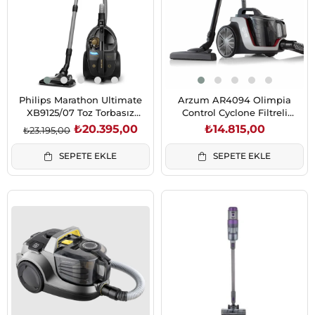
Philips Marathon Ultimate
Arzum AR4094 Olimpia
XB9125/07 Toz Torbasız
Control Cyclone Filtreli
Elektrikli Süpürge
Elektrik Süpürgesi
₺20.395,00
₺14.815,00
₺23.195,00
SEPETE EKLE
SEPETE EKLE