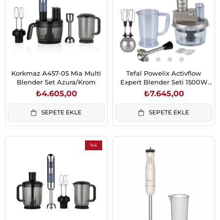
Korkmaz A457-05 Mia Multi
Tefal Powelix Activflow
Blender Set Azura/Krom
Expert Blender Seti 1500W
Gümüş (9100046722)
₺4.605,00
₺7.645,00
SEPETE EKLE
SEPETE EKLE
%4
İndirim
%4İndirim