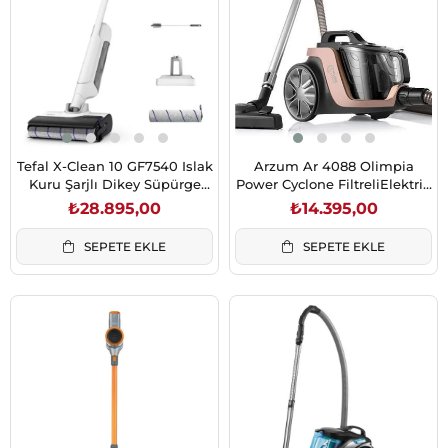
Tefal X-Clean 10 GF7540 Islak
Arzum Ar 4088 Olimpia
Kuru Şarjlı Dikey Süpürge
Power Cyclone FiltreliElektrik
(2211401372)
Süpürgesi
₺28.895,00
₺14.395,00
SEPETE EKLE
SEPETE EKLE