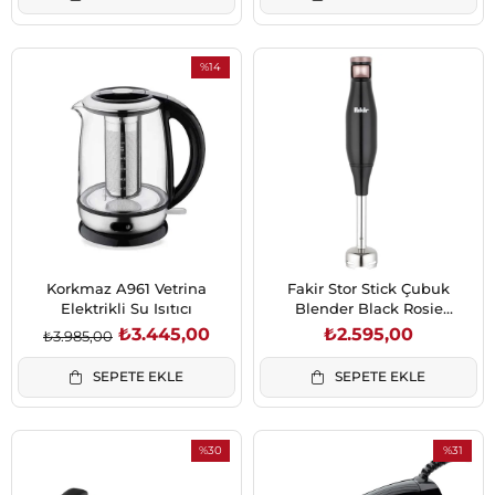
%14
İndirim
%14İndirim
Korkmaz A961 Vetrina
Fakir Stor Stick Çubuk
Elektrikli Su Isıtıcı
Blender Black Rosie
(41004860)
₺3.445,00
₺2.595,00
₺3.985,00
SEPETE EKLE
SEPETE EKLE
%30
%31
İndirim
İndirim
%30İndirim
%31İndirim