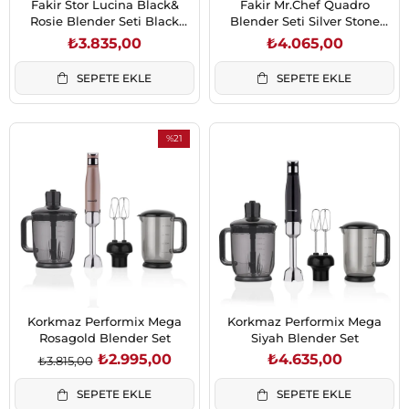
Fakir Stor Lucina Black&
Fakir Mr.Chef Quadro
Rosie Blender Seti Black
Blender Seti Silver Stone
Rosie (41004810)
(41004195)
₺3.835,00
₺4.065,00
SEPETE EKLE
SEPETE EKLE
%21
İndirim
%21İndirim
Korkmaz Performix Mega
Korkmaz Performix Mega
Rosagold Blender Set
Siyah Blender Set
₺2.995,00
₺4.635,00
₺3.815,00
SEPETE EKLE
SEPETE EKLE