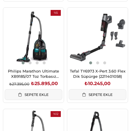
%5
İndirim
%5İndirim
Philips Marathon Ultimate
Tefal TY6973 X-Pert 3.60 Flex
XB9185/07 Toz Torbasız
Dik Süpürge (2211401058)
Süpürge
₺25.895,00
₺10.245,00
₺27.395,00
SEPETE EKLE
SEPETE EKLE
%12
İndirim
%12İndirim