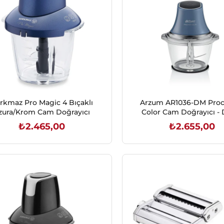
rkmaz Pro Magic 4 Bıçaklı
Arzum AR1036-DM Pro
zura/Krom Cam Doğrayıcı
Color Cam Doğrayıcı - 
Mavi
₺2.465,00
₺2.655,00
SEPETE EKLE
SEPETE EKLE