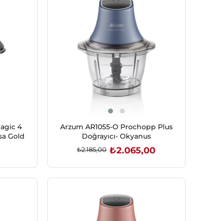
İndirim
%5İndirim
agic 4
Arzum AR1055-O Prochopp Plus
sa Gold
Doğrayıcı- Okyanus
₺2.065,00
₺2.185,00
SEPETE EKLE