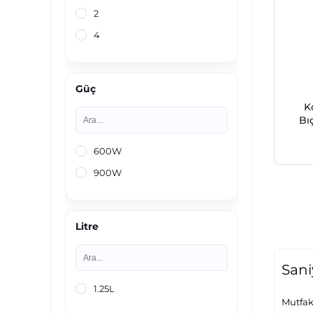
2
4
Güç
K
Bı
600W
900W
Litre
Sani
1.25L
Mutfak