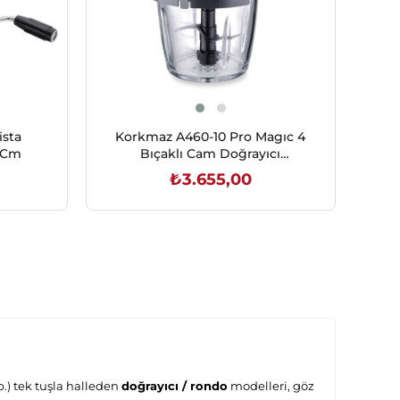
sta
Korkmaz A460-10 Pro Magıc 4
8 Cm
Bıçaklı Cam Doğrayıcı
Cosmica/Krom
₺3.655,00
SEPETE EKLE
.) tek tuşla halleden
doğrayıcı / rondo
modelleri, göz