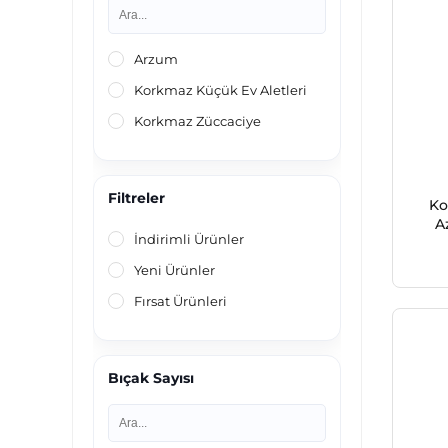
Mutfak Robotu
Pizza Pişirici
Arzum
Ekmek Yapma Makinesi
Korkmaz Küçük Ev Aletleri
Elektrikli Barbekü / Izgara
Korkmaz Züccaciye
Elektrikli Sac
Filtreler
Ko
A
İndirimli Ürünler
Yeni Ürünler
Fırsat Ürünleri
Bıçak Sayısı