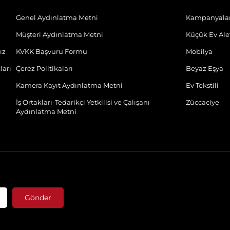
Genel Aydınlatma Metni
Kampanyala
Müşteri Aydınlatma Metni
Küçük Ev Alet
ız
KVKK Başvuru Formu
Mobilya
ları
Çerez Politikaları
Beyaz Eşya
Kamera Kayıt Aydınlatma Metni
Ev Tekstili
İş Ortakları-Tedarikçi Yetkilisi ve Çalışanı
Züccaciye
Aydınlatma Metni
Gönder