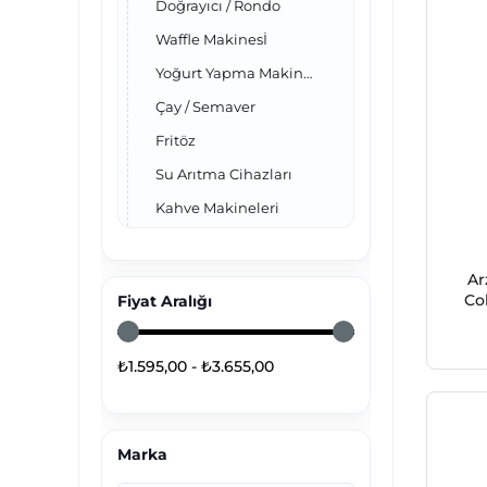
Doğrayıcı / Rondo
Waffle Makinesİ
Yoğurt Yapma Makineleri
Çay / Semaver
Fritöz
Su Arıtma Cihazları
Kahve Makineleri
Mikser / Blender
Su Isıtıcı / Kettle
Ar
Co
Fiyat Aralığı
Tost Makinesi
Ekmek Kızartma Makinesi
₺1.595,00 - ₺3.655,00
Katı Meyve Sıkacağı
Pratik-Set
Waffle Makinesi
Marka
Kıyma Makineleri