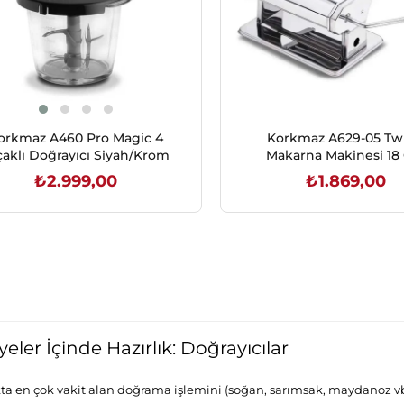
orkmaz A460 Pro Magic 4
Korkmaz A629-05 Twi
çaklı Doğrayıcı Siyah/Krom
Makarna Makinesi 1
₺2.999,00
₺1.869,00
SEPETE EKLE
SEPETE EKLE
yeler İçinde Hazırlık: Doğrayıcılar
ta en çok vakit alan doğrama işlemini (soğan, sarımsak, maydanoz vb