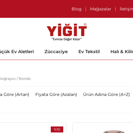
Blog
|
Mağazalar
|
İletiş
çük Ev Aletleri
Züccaciye
Ev Tekstil
Halı & Kil
Doğrayıcı / Rondo
ta Göre (Artan)
Fiyata Göre (Azalan)
Ürün Adına Göre (A>Z)
%10