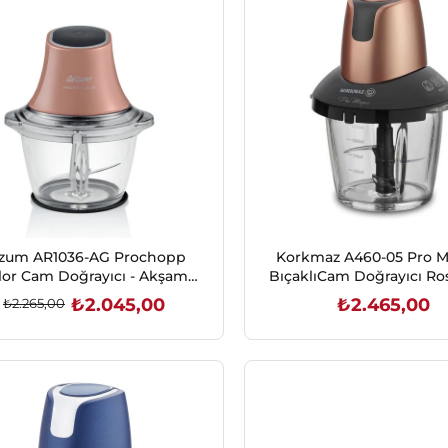
İndirim
%10İndirim
zum AR1036-AG Prochopp
Korkmaz A460-05 Pro M
lor Cam Doğrayıcı - Akşam
BıçaklıCam Doğrayıcı Ro
Güneşi
₺2.045,00
₺2.465,00
₺2.265,00
SEPETE EKLE
SEPETE EKLE