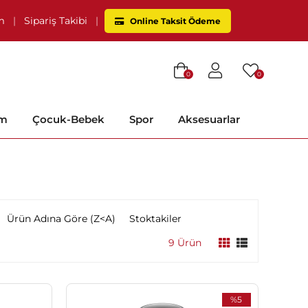
im
|
Sipariş Takibi
|
Online Taksit Ödeme
0
0
im
Çocuk-Bebek
Spor
Aksesuarlar
Ürün Adına Göre (Z<A)
Stoktakiler
9 Ürün
%5