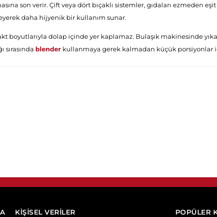
sına son verir. Çift veya dört bıçaklı sistemler, gıdaları ezmeden eşi
eyerek daha hijyenik bir kullanım sunar.
t boyutlarıyla dolap içinde yer kaplamaz. Bulaşık makinesinde yıkan
ğı sırasında
blender
kullanmaya gerek kalmadan küçük porsiyonlar iç
DA
KİŞİSEL VERİLER
POPÜLER 