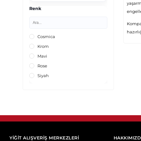
yaşarma
Renk
engell
Kompak
hazırlı
Cosmica
Krom
Mavi
Rose
Siyah
YİĞİT ALIŞVERİŞ MERKEZLERİ
HAKKIMIZ