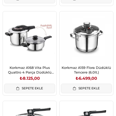
Korkmaz A168 Vita Plus
Korkmaz A159 Flora Düdüklü
Quattro 4 Parça Düdüklü
Tencere (6.0lt.)
Tencere Seti
₺8.125,00
₺6.499,00
SEPETE EKLE
SEPETE EKLE