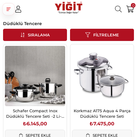
0
Düdüklü Tencere
Üye Girişi
Üye Ol
Facebook İle Bağlan
SIRALAMA
FILTRELEME
Google İle Bağlan
Schafer Compact Inox
Korkmaz A175 Aqua 4 Parça
Düdüklü Tencere Seti -2 Li-4
Düdüklü Tencere Seti
Parça
₺6.145,00
₺7.475,00
SEPETE EKLE
SEPETE EKLE