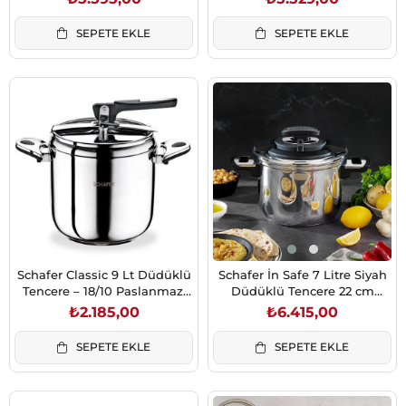
SEPETE EKLE
SEPETE EKLE
Schafer Classic 9 Lt Düdüklü
Schafer İn Safe 7 Litre Siyah
Tencere – 18/10 Paslanmaz,
Düdüklü Tencere 22 cm
Kapsül Taban
İndüksiyon Uyumlu
₺2.185,00
₺6.415,00
SEPETE EKLE
SEPETE EKLE