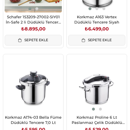
Schafer 1S3209-27002-SIY01
Korkmaz A163 Vertex
İn-Safe 2 li Düdüklü Tencere
Düdüklü Tencere Siyah
Seti 4 Parça-Siyah
₺8.895,00
₺6.499,00
SEPETE EKLE
SEPETE EKLE
Korkmaz A174-03 Bella Füme
Korkmaz Proline 6 Lt
Düdüklü Tencere 7,0 Lt
Paslanmaz Çelik Düdüklü
Tencere A177
₺5.595,00
₺5.529,00