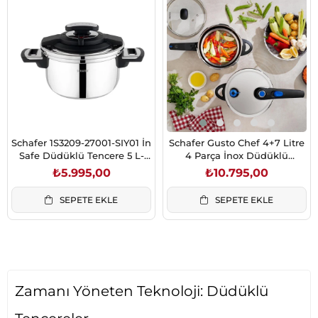
Schafer 1S3209-27001-SIY01 İn
Schafer Gusto Chef 4+7 Litre
Safe Düdüklü Tencere 5 L-
4 Parça İnox Düdüklü
Siyah
Tencere Seti
₺5.995,00
₺10.795,00
SEPETE EKLE
SEPETE EKLE
Zamanı Yöneten Teknoloji: Düdüklü