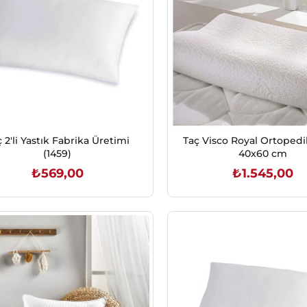
 2'li Yastık Fabrika Üretimi
Taç Visco Royal Ortopedi
(1459)
40x60 cm
₺569,00
₺1.545,00
SEPETE EKLE
SEPETE EKLE