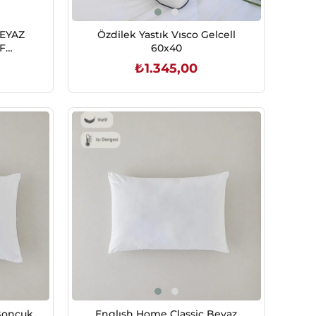
BEYAZ
Özdilek Yastık Vısco Gelcell
F
60x40
₺1.345,00
SEPETE EKLE
Boncuk
Englısh Home Classic Beyaz