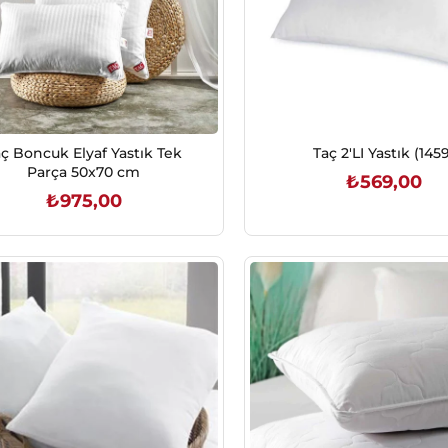
aç Boncuk Elyaf Yastık Tek
Taç 2'LI Yastık (145
Parça 50x70 cm
₺569,00
₺975,00
SEPETE EKLE
SEPETE EKLE