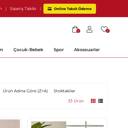
im
|
Sipariş Takibi
|
Online Taksit Ödeme
0
0
im
Çocuk-Bebek
Spor
Aksesuarlar
Ürün Adına Göre (Z<A)
Stoktakiler
33 Ürün