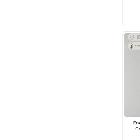
En
Go