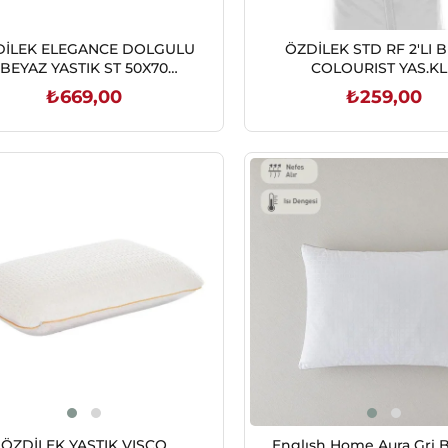
DİLEK ELEGANCE DOLGULU
ÖZDİLEK STD RF 2'LI 
BEYAZ YASTIK ST 50X70
COLOURIST YAS.KL
(8697353476143)
8697353557996
₺669,00
₺259,00
SEPETE EKLE
SEPETE EKLE
ÖZDİLEK YASTIK VISCO
Englısh Home Aura Gri 