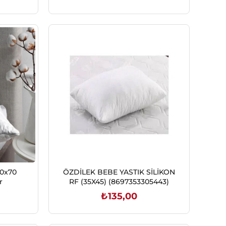
SEPETE EKLE
50x70
ÖZDİLEK BEBE YASTIK SİLİKON
r
RF (35X45) (8697353305443)
₺135,00
SEPETE EKLE