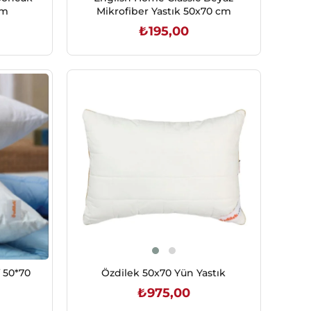
tık 50x70 cm
Mikrofiber Yastık 50x70 cm
₺195,00
SEPETE EKLE
f 50*70
Özdilek 50x70 Yün Yastık
₺975,00