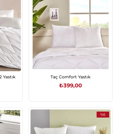
2 Yastık
Taç Comfort Yastık
₺399,00
SEPETE EKLE
%6
İndirim
%6İndirim