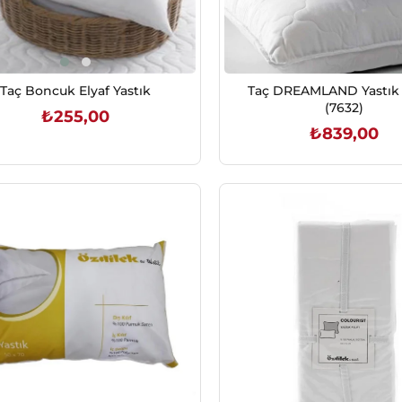
Taç Boncuk Elyaf Yastık
Taç DREAMLAND Yastık
(7632)
₺255,00
₺839,00
SEPETE EKLE
SEPETE EKLE