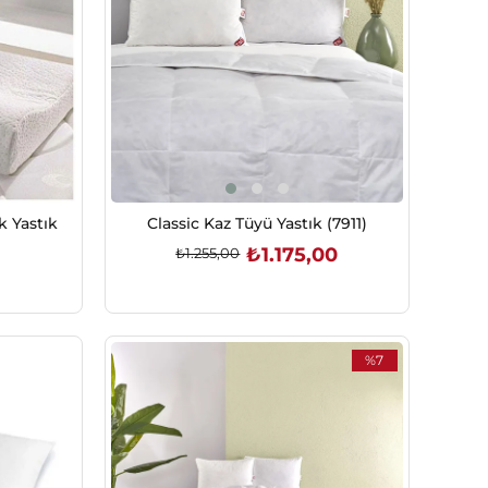
k Yastık
Classic Kaz Tüyü Yastık (7911)
₺1.175,00
₺1.255,00
SEPETE EKLE
%7
İndirim
%7İndirim