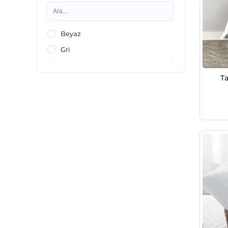
Beyaz
Gri
T