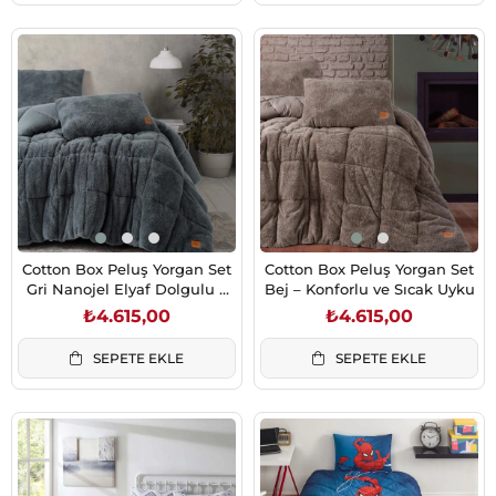
Cotton Box Peluş Yorgan Set
Cotton Box Peluş Yorgan Set
Gri Nanojel Elyaf Dolgulu 3
Bej – Konforlu ve Sıcak Uyku
Parça
₺4.615,00
₺4.615,00
SEPETE EKLE
SEPETE EKLE