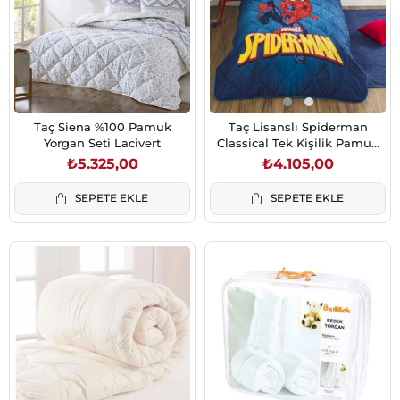
Taç Siena %100 Pamuk
Taç Lisanslı Spiderman
Yorgan Seti Lacivert
Classical Tek Kişilik Pamuk
Yorgan Seti
₺5.325,00
₺4.105,00
SEPETE EKLE
SEPETE EKLE