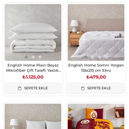
English Home Plain Beyaz
English Home Somni Yorgan
Mikrofiber Çift Taraflı Yastık-
155x215 cm Ekru
Yorgan Seti Çk 195x215 cm
₺1.125,00
₺479,00
SEPETE EKLE
SEPETE EKLE