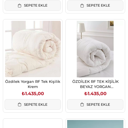
SEPETE EKLE
SEPETE EKLE
Özdilek Yorgan RF Tek Kişilik
ÖZDİLEK RF TEK KİŞİLİK
Krem
BEYAZ YORGAN
(88697353200724)
₺1.435,00
₺1.435,00
SEPETE EKLE
SEPETE EKLE