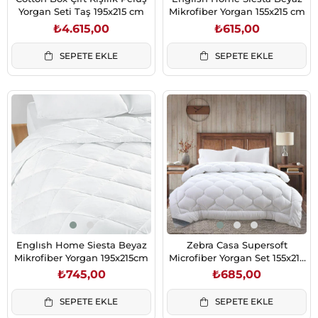
Yorgan Seti Taş 195x215 cm
Mikrofiber Yorgan 155x215 cm
₺4.615,00
₺615,00
SEPETE EKLE
SEPETE EKLE
Englısh Home Siesta Beyaz
Zebra Casa Supersoft
Mikrofiber Yorgan 195x215cm
Microfiber Yorgan Set 155x215
cm Siesta Gofreli
₺745,00
₺685,00
SEPETE EKLE
SEPETE EKLE