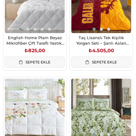
English Home Plain Beyaz
Taç Lisanslı Tek Kişilik
Mikrofiber Çift Taraflı Yastık-
Yorgan Seti – Şanlı Aslan
Yorgan Seti 155x215 cm
Desenli
₺825,00
₺4.505,00
SEPETE EKLE
SEPETE EKLE