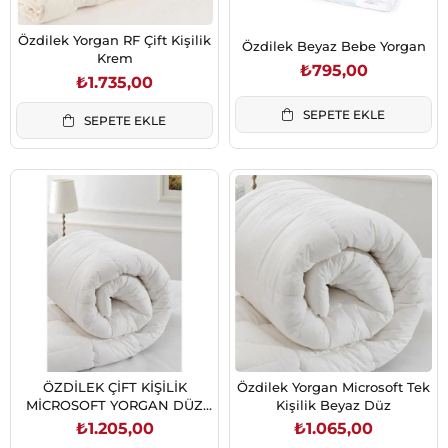
Özdilek Yorgan RF Çift Kişilik
Özdilek Beyaz Bebe Yorgan
Krem
₺795,00
₺1.735,00
SEPETE EKLE
SEPETE EKLE
ÖZDİLEK ÇİFT KİŞİLİK
Özdilek Yorgan Microsoft Tek
MİCROSOFT YORGAN DÜZ
Kişilik Beyaz Düz
BEYAZ (8697353387104)
₺1.205,00
₺1.065,00