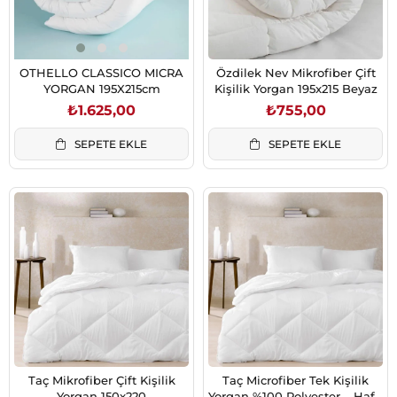
OTHELLO CLASSICO MICRA
Özdilek Nev Mikrofiber Çift
YORGAN 195X215cm
Kişilik Yorgan 195x215 Beyaz
₺1.625,00
₺755,00
SEPETE EKLE
SEPETE EKLE
Taç Mikrofiber Çift Kişilik
Taç Microfiber Tek Kişilik
Yorgan 150x220
Yorgan %100 Polyester – Hafif