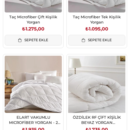
Taç Microfiber Çift Kişilik
Taç Microfiber Tek Kişilik
Yorgan
Yorgan
₺1.275,00
₺1.095,00
SEPETE EKLE
SEPETE EKLE
ELART VAKUMLU
ÖZDİLEK RF ÇİFT KİŞİLİK
MICROFİBER YORGAN - 2
BEYAZ YORGAN
YASTIK SET
(8697353200809)
₺1.935,00
₺1.735,00