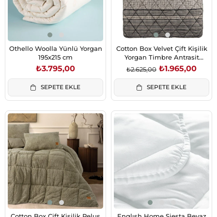
Othello Woolla Yünlü Yorgan
Cotton Box Velvet Çift Kişilik
195x215 cm
Yorgan Timbre Antrasit
195x215 cm
₺3.795,00
₺1.965,00
₺2.625,00
SEPETE EKLE
SEPETE EKLE
Cotton Box Çift Kişilik Peluş
Englısh Home Siesta Beyaz