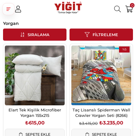
0
Yorgan
Üye Girişi
Üye Ol
Facebook İle Bağlan
SIRALAMA
FILTRELEME
Google İle Bağlan
%5
İndirim
%5İndirim
Elart Tek Kişilik Microfiber
Taç Lisanslı Spiderman Wall
Yorgan 155x215
Crawler Yorgan Seti (8266)
₺615,00
₺3.235,00
₺3.415,00
SEPETE EKLE
SEPETE EKLE