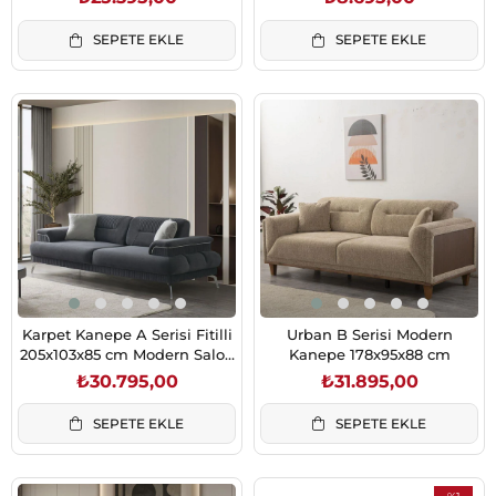
SEPETE EKLE
SEPETE EKLE
Karpet Kanepe A Serisi Fitilli
Urban B Serisi Modern
205x103x85 cm Modern Salon
Kanepe 178x95x88 cm
Koltuğu
₺30.795,00
₺31.895,00
SEPETE EKLE
SEPETE EKLE