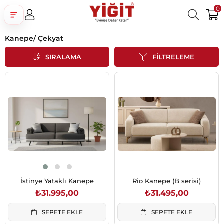
0
Kanepe/ Çekyat
Üye Girişi
Üye Ol
Facebook İle Bağlan
SIRALAMA
FILTRELEME
Google İle Bağlan
İstinye Yataklı Kanepe
Rio Kanepe (B serisi)
₺31.995,00
₺31.495,00
SEPETE EKLE
SEPETE EKLE