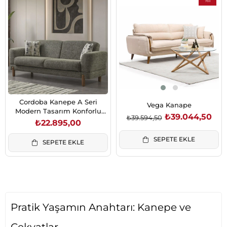
%1
İndirim
%1İndirim
Cordoba Kanepe A Seri
Vega Kanape
Modern Tasarım Konforlu
₺39.044,50
₺39.594,50
Kanepe
₺22.895,00
SEPETE EKLE
SEPETE EKLE
Pratik Yaşamın Anahtarı: Kanepe ve