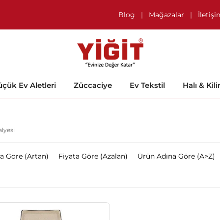
Blog
|
Mağazalar
|
İletiş
çük Ev Aletleri
Züccaciye
Ev Tekstil
Halı & Kil
lyesi
ta Göre (Artan)
Fiyata Göre (Azalan)
Ürün Adına Göre (A>Z)