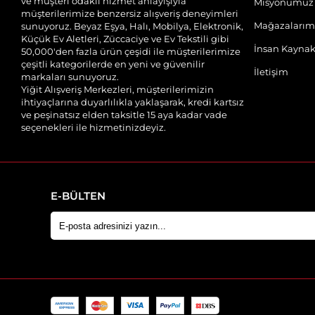
ve müşteri odaklı hizmet anlayışıyla
Misyonumuz
müşterilerimize benzersiz alışveriş deneyimleri
Mağazalarım
sunuyoruz. Beyaz Eşya, Halı, Mobilya, Elektronik,
Küçük Ev Aletleri, Züccaciye ve Ev Tekstili gibi
İnsan Kaynak
50,000'den fazla ürün çeşidi ile müşterilerimize
çeşitli kategorilerde en yeni ve güvenilir
İletişim
markaları sunuyoruz.
Yiğit Alışveriş Merkezleri, müşterilerimizin
ihtiyaçlarına duyarlılıkla yaklaşarak, kredi kartsız
ve peşinatsız elden taksitle 15 aya kadar vade
seçenekleri ile hizmetinizdeyiz.
E-BÜLTEN