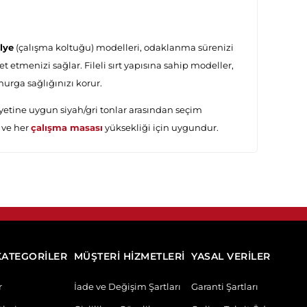
lye
(çalışma koltuğu) modelleri, odaklanma sürenizi
et etmenizi sağlar. Fileli sırt yapısına sahip modeller,
urga sağlığınızı korur.
yetine uygun siyah/gri tonlar arasından seçim
ı ve her
çalışma masası
yüksekliği için uygundur.
KATEGORİLER
MÜŞTERİ HİZMETLERİ
YASAL VERİLER
r
İade ve Değişim Şartları
Garanti Şartları