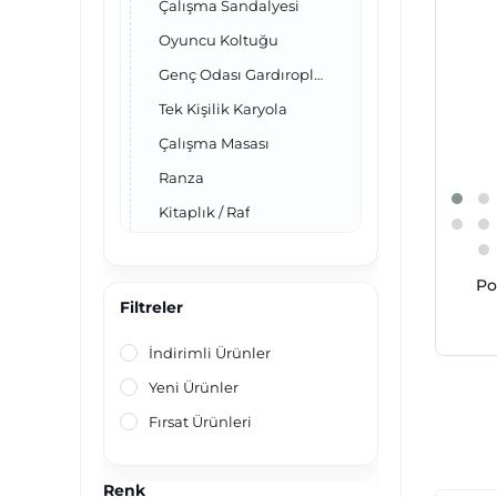
Çalışma Sandalyesi
Oyuncu Koltuğu
Genç Odası Gardıropları
Tek Kişilik Karyola
Çalışma Masası
Ranza
Kitaplık / Raf
Genç Odası
Yavruluk
Po
Filtreler
İndirimli Ürünler
Yeni Ürünler
Fırsat Ürünleri
Renk