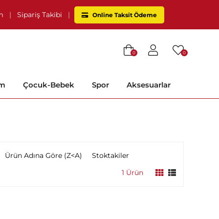
im
|
Sipariş Takibi
|
Online Taksit Ödeme
0
0
im
Çocuk-Bebek
Spor
Aksesuarlar
Ürün Adına Göre (Z<A)
Stoktakiler
1 Ürün