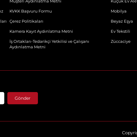
Müşteri Aydınlatma Metni
Küçük Ev Alet
ız
KVKK Başvuru Formu
Mobilya
ları
Çerez Politikaları
Beyaz Eşya
Kamera Kayıt Aydınlatma Metni
Ev Tekstili
İş Ortakları-Tedarikçi Yetkilisi ve Çalışanı
Züccaciye
Aydınlatma Metni
Gönder
Copyrig