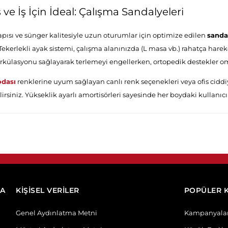
 ve İş İçin İdeal: Çalışma Sandalyeleri
apısı ve sünger kalitesiyle uzun oturumlar için optimize edilen
sanda
. Tekerlekli ayak sistemi, çalışma alanınızda (L masa vb.) rahatça harek
irkülasyonu sağlayarak terlemeyi engellerken, ortopedik destekler om
odası
renklerine uyum sağlayan canlı renk seçenekleri veya ofis ciddi
irsiniz. Yükseklik ayarlı amortisörleri sayesinde her boydaki kullanıc
DA
KİŞİSEL VERİLER
POPÜLER 
Genel Aydınlatma Metni
Kampanyala