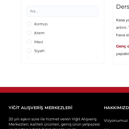
Ders
Kasa y
Kırmızı
artırır
Krem
hava s
Mavi
Genç 
Siyah
yapabil
YİĞİT ALIŞVERİŞ MERKEZLERİ
HAKKIMIZ
20 yılı aşkın süre ile hizmet veren Yiğit Alışveriş
Vizyonumuz
Merkezleri, kaliteli ürünleri, geniş ürün yelpazesi