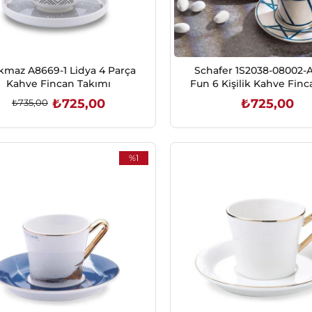
kmaz A8669-1 Lidya 4 Parça
Schafer 1S2038-08002
Kahve Fincan Takımı
Fun 6 Kişilik Kahve Finc
12 Parça-Çok Renkl
₺725,00
₺725,00
₺735,00
SEPETE EKLE
SEPETE EKLE
%1
İndirim
%1İndirim