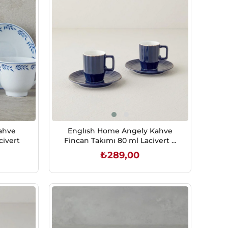
ahve
Englısh Home Angely Kahve
civert
Fincan Takımı 80 ml Lacivert 2
kişilik
₺289,00
SEPETE EKLE