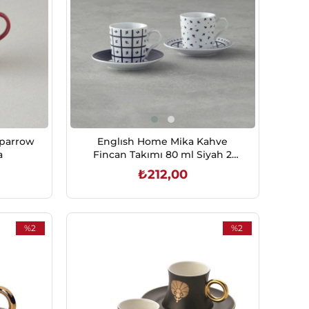
Sparrow
Englısh Home Mika Kahve
a
Fincan Takımı 80 ml Siyah 2
Kişilik
₺212,00
SEPETE EKLE
%2
%2
İndirim
İndirim
%2İndirim
%2İndirim