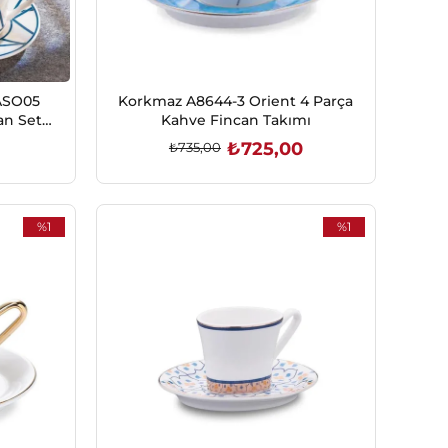
-ASO05
Korkmaz A8644-3 Orient 4 Parça
an Seti
Kahve Fincan Takımı
i
₺725,00
₺735,00
SEPETE EKLE
%1
%1
İndirim
İndirim
%1İndirim
%1İndirim