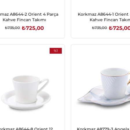
maz A8644-2 Orient 4 Parça
Korkmaz A8644-1 Orient 
Kahve Fincan Takımı
Kahve Fincan Takı
₺725,00
₺725,0
₺735,00
₺735,00
SEPETE EKLE
SEPETE EKLE
%1
İndirim
%1İndirim
orkmaz A8644-8 Orient 12
Korkmaz A8779-3 Angela 