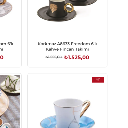
m 6'lı
Korkmaz A8633 Freedom 6'lı
mı
Kahve Fincan Takımı
00
₺1.525,00
₺1.555,00
SEPETE EKLE
%1
İndirim
%1İndirim