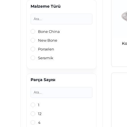
Malzeme Türü
Bone China
New Bone
Ko
Porselen
Seramik
Parça Sayısı
1
12
4