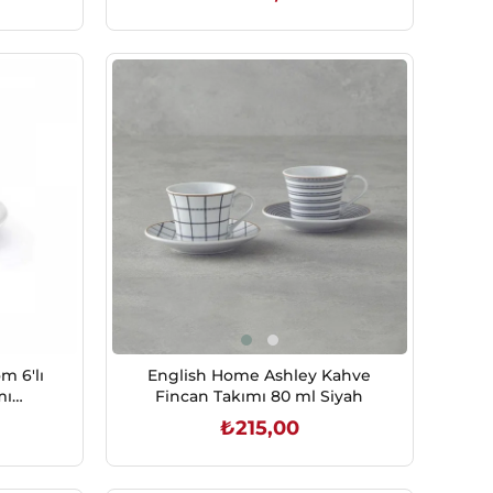
SEPETE EKLE
m 6'lı
English Home Ashley Kahve
mı
Fincan Takımı 80 ml Siyah
₺215,00
SEPETE EKLE