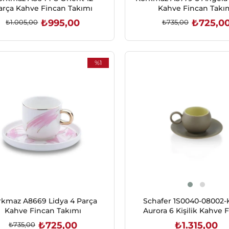
arça Kahve Fincan Takımı
Kahve Fincan Takı
₺995,00
₺725,0
₺1.005,00
₺735,00
SEPETE EKLE
SEPETE EKLE
%1
İndirim
%1İndirim
rkmaz A8669 Lidya 4 Parça
Schafer 1S0040-08002-
Kahve Fincan Takımı
Aurora 6 Kişilik Kahve 
Takımı 12 Parça-Kahve
₺725,00
₺1.315,00
₺735,00