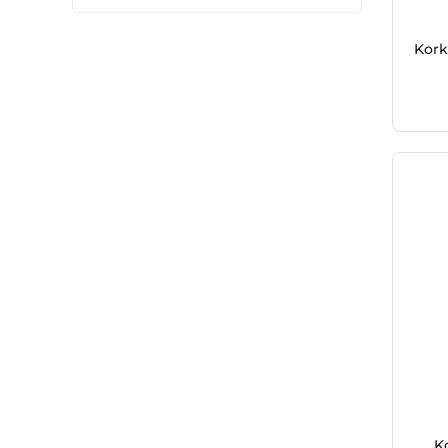
Mor
Kork
Pembe
Renkli
Siyah
Yeşil
K