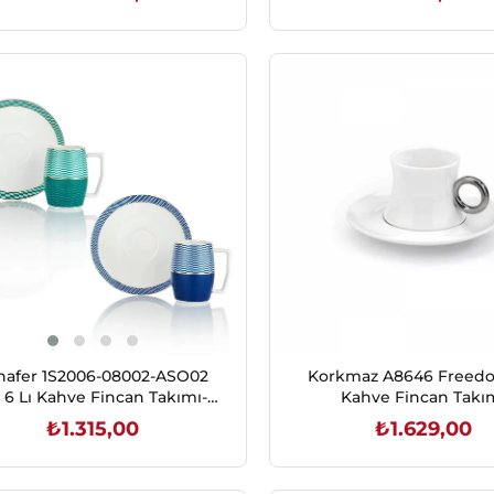
SEPETE EKLE
SEPETE EKLE
hafer 1S2006-08002-ASO02
Korkmaz A8646 Freedo
t 6 Lı Kahve Fincan Takımı-12
Kahve Fincan Takı
Parça-Asorti02
Beyaz/Platin
₺1.315,00
₺1.629,00
SEPETE EKLE
SEPETE EKLE