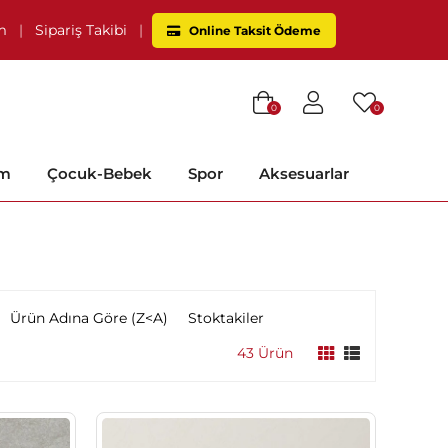
im
|
Sipariş Takibi
|
Online Taksit Ödeme
0
0
im
Çocuk-Bebek
Spor
Aksesuarlar
Ürün Adına Göre (Z<A)
Stoktakiler
43 Ürün