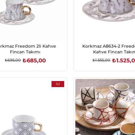
rkmaz Freedom 2li Kahve
Korkmaz A8634-2 Freedo
Fincan Takımı
Kahve Fincan Takı
₺685,00
₺1.525,
₺695,00
₺1.555,00
SEPETE EKLE
SEPETE EKLE
%1
İndirim
%1İndirim