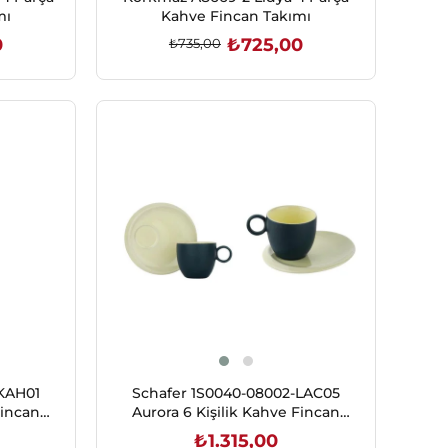
mı
Kahve Fincan Takımı
0
₺725,00
₺735,00
SEPETE EKLE
KAH01
Schafer 1S0040-08002-LAC05
Fincan
Aurora 6 Kişilik Kahve Fincan
/Bej
Takımı 12 Parça-Lacivert/Bej
₺1.315,00