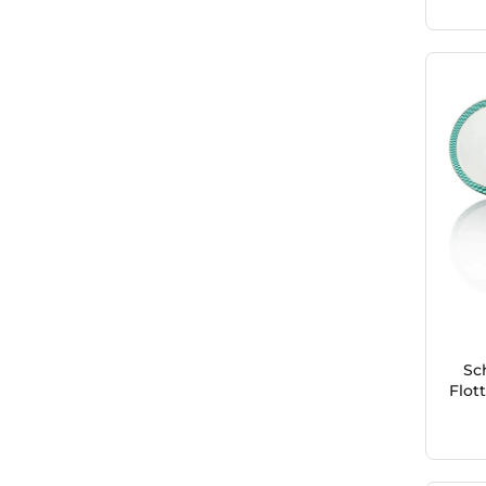
Sc
Flot