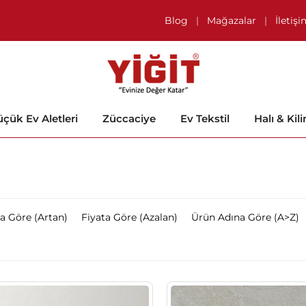
Blog
|
Mağazalar
|
İletiş
çük Ev Aletleri
Züccaciye
Ev Tekstil
Halı & Kil
ta Göre (Artan)
Fiyata Göre (Azalan)
Ürün Adına Göre (A>Z)