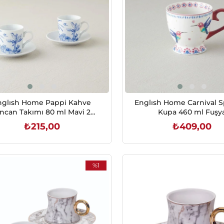
nglısh Home Pappi Kahve
Englısh Home Carnival 
incan Takımı 80 ml Mavi 2
Kupa 460 ml Fuşy
kişilik
₺215,00
₺409,00
SEPETE EKLE
SEPETE EKLE
%1
İndirim
%1İndirim