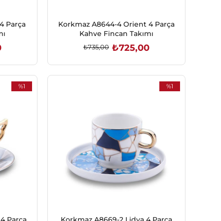
4 Parça
Korkmaz A8644-4 Orient 4 Parça
mı
Kahve Fincan Takımı
0
₺725,00
₺735,00
SEPETE EKLE
%1
%1
İndirim
İndirim
%1İndirim
%1İndirim
4 Parça
Korkmaz A8669-2 Lidya 4 Parça