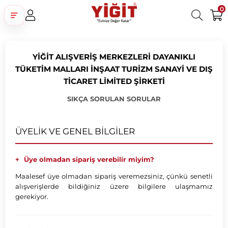
0
Üye Girişi
Üye Ol
Facebook İle Bağlan
YİĞİT ALIŞVERİŞ MERKEZLERİ DAYANIKLI
Google İle Bağlan
TÜKETİM MALLARI İNŞAAT TURİZM SANAYİ VE DIŞ
TİCARET LİMİTED ŞİRKETİ
SIKÇA SORULAN SORULAR
ÜYELİK VE GENEL BİLGİLER
Üye olmadan sipariş verebilir miyim?
Maalesef üye olmadan sipariş veremezsiniz, çünkü senetli
alışverişlerde bildiğiniz üzere bilgilere ulaşmamız
gerekiyor.