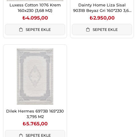
Luxess Cotton 1076 Krem
Dainty Home Liza Sisal
160x230 (3,68 M2)
9031B Beyaz Gri 160*230 3,68
m2
₺4.095,00
₺2.950,00
SEPETE EKLE
SEPETE EKLE
Dilek Hermes 6973B 165*230
3,795 M2
₺5.765,00
SEPETE EKLE