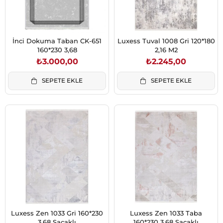
İnci Dokuma Taban CK-651
Luxess Tuval 1008 Gri 120*180
160*230 3,68
2,16 M2
₺3.000,00
₺2.245,00
SEPETE EKLE
SEPETE EKLE
Luxess Zen 1033 Gri 160*230
Luxess Zen 1033 Taba
3,68 Saçaklı
160*230 3,68 Saçaklı