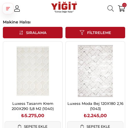
0
Makine Halısı
Üye Girişi
Üye Ol
Facebook İle Bağlan
SIRALAMA
FILTRELEME
Google İle Bağlan
Luxess Tasarım Krem
Luxess Moda Bej 120X180 2,16
200X290 5,8 M2 (1040)
(1043)
₺5.275,00
₺2.245,00
SEPETE EKLE
SEPETE EKLE