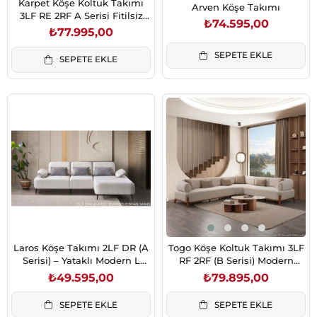
Karpet Köşe Koltuk Takımı
Arven Köşe Takımı
3LF RE 2RF A Serisi Fitilsiz
₺74.595,00
Ahşap Ayak Modern L Koltuk
₺77.995,00
SEPETE EKLE
SEPETE EKLE
Laros Köşe Takımı 2LF DR (A
Togo Köşe Koltuk Takımı 3LF
Serisi) – Yataklı Modern L
RF 2RF (B Serisi) Modern
Koltuk
Geniş Oturum
₺49.595,00
₺79.895,00
SEPETE EKLE
SEPETE EKLE