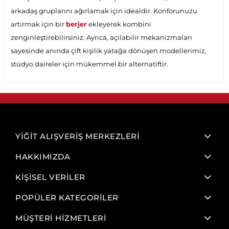
arkadaş gruplarını ağırlamak için idealdir. Konforunuzu
artırmak için bir
berjer
ekleyerek kombini
zenginleştirebilirsiniz. Ayrıca, açılabilir mekanizmaları
sayesinde anında çift kişilik yatağa dönüşen modellerimiz,
stüdyo daireler için mükemmel bir alternatiftir.
YİĞİT ALIŞVERİŞ MERKEZLERİ
HAKKIMIZDA
KİŞİSEL VERİLER
POPÜLER KATEGORİLER
MÜŞTERİ HİZMETLERİ