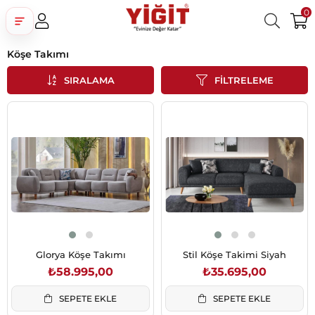
0
Köşe Takımı
Üye Girişi
Üye Ol
Facebook İle Bağlan
SIRALAMA
FILTRELEME
Google İle Bağlan
Glorya Köşe Takımı
Stil Köşe Takimi Siyah
₺58.995,00
₺35.695,00
SEPETE EKLE
SEPETE EKLE