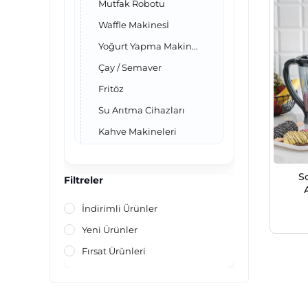
Mutfak Robotu
Waffle Makinesİ
Yoğurt Yapma Makineleri
Çay / Semaver
Fritöz
Su Arıtma Cihazları
Kahve Makineleri
Mikser / Blender
Su Isıtıcı / Kettle
S
Filtreler
Tost Makinesi
B
İndirimli Ürünler
Ekmek Kızartma Makinesi
Yeni Ürünler
Katı Meyve Sıkacağı
Fırsat Ürünleri
Pratik-Set
Waffle Makinesi
Doğrayıcı / Rondo