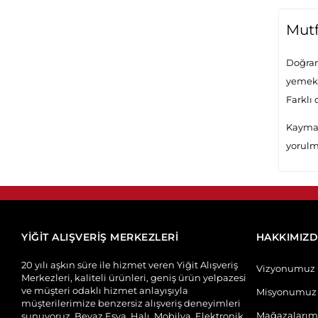
Kıyma Makineleri
Mutf
Pizza Pişirici
Ekmek Yapma Makinesi
Doğram
yemek h
Elektrikli Barbekü / Izgara
Farklı 
Elektrikli Sac
Kaymaz
yorulm
YİĞİT ALIŞVERİŞ MERKEZLERİ
HAKKIMIZ
20 yılı aşkın süre ile hizmet veren Yiğit Alışveriş
Vizyonumuz
Merkezleri, kaliteli ürünleri, geniş ürün yelpazesi
ve müşteri odaklı hizmet anlayışıyla
Misyonumuz
müşterilerimize benzersiz alışveriş deneyimleri
Mağazalarım
sunuyoruz. Beyaz Eşya, Halı, Mobilya, Elektronik,