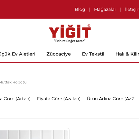
Blog
|
Mağazalar
|
İletiş
çük Ev Aletleri
Züccaciye
Ev Tekstil
Halı & Kil
Mutfak Robotu
ta Göre (Artan)
Fiyata Göre (Azalan)
Ürün Adına Göre (A>Z)