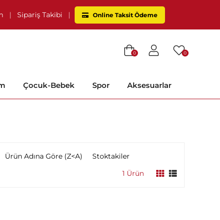
im
|
Sipariş Takibi
|
Online Taksit Ödeme
0
0
im
Çocuk-Bebek
Spor
Aksesuarlar
Ürün Adına Göre (Z<A)
Stoktakiler
1 Ürün