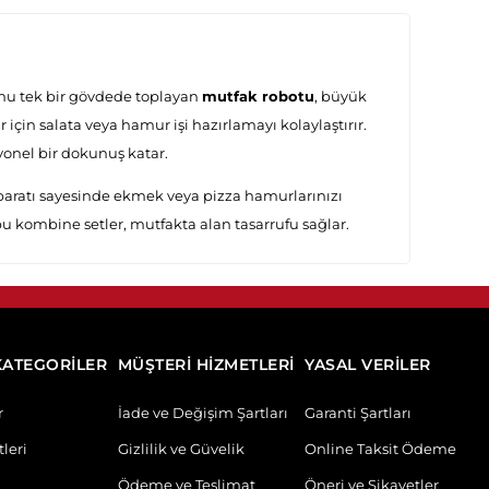
nu tek bir gövdede toplayan
mutfak robotu
, büyük
r için salata veya hamur işi hazırlamayı kolaylaştırır.
syonel bir dokunuş katar.
paratı sayesinde ekmek veya pizza hamurlarınızı
bu kombine setler, mutfakta alan tasarrufu sağlar.
KATEGORİLER
MÜŞTERİ HİZMETLERİ
YASAL VERİLER
r
İade ve Değişim Şartları
Garanti Şartları
leri
Gizlilik ve Güvelik
Online Taksit Ödeme
Ödeme ve Teslimat
Öneri ve Şikayetler