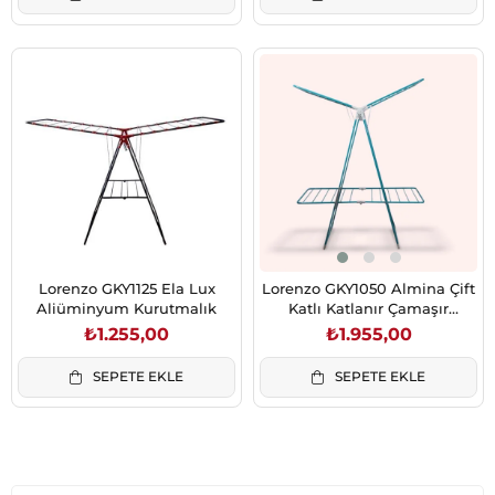
Lorenzo GKY1125 Ela Lux
Lorenzo GKY1050 Almina Çift
Aliüminyum Kurutmalık
Katlı Katlanır Çamaşır
Kurutmalık
₺1.255,00
₺1.955,00
SEPETE EKLE
SEPETE EKLE