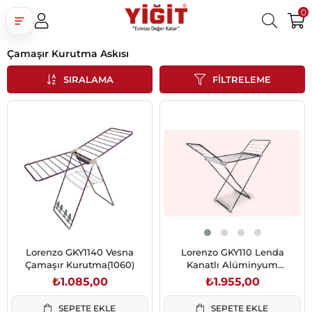
0
Çamaşır Kurutma Askısı
Üye Girişi
Üye Ol
Facebook İle Bağlan
SIRALAMA
FILTRELEME
Google İle Bağlan
Lorenzo GKY1140 Vesna
Lorenzo GKY110 Lenda
Çamaşır Kurutma(1060)
Kanatlı Alüminyum
Kurutmalık
₺1.085,00
₺1.955,00
SEPETE EKLE
SEPETE EKLE