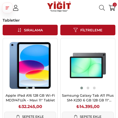
0
Tabletler
Üye Girişi
Üye Ol
Facebook İle Bağlan
SIRALAMA
FILTRELEME
Google İle Bağlan
Apple iPad A16 128 GB Wi-Fi
Samsung Galaxy Tab A11 Plus
MD3Y4TU/A - Mavi 11" Tablet
SM-X230 6 GB 128 GB 11"
Tablet
₺32.245,00
₺14.395,00
SEPETE EKLE
SEPETE EKLE