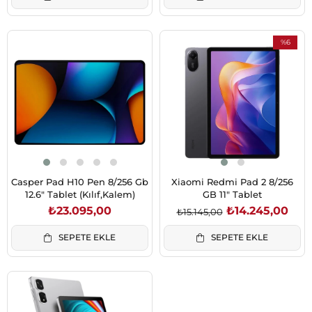
%6
İndirim
%6İndirim
Casper Pad H10 Pen 8/256 Gb
Xiaomi Redmi Pad 2 8/256
12.6" Tablet (Kılıf,Kalem)
GB 11" Tablet
₺23.095,00
₺14.245,00
₺15.145,00
SEPETE EKLE
SEPETE EKLE