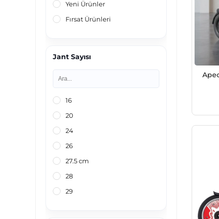
Yeni Ürünler
Fırsat Ürünleri
Jant Sayısı
Apec
16
20
24
26
27.5 cm
28
29