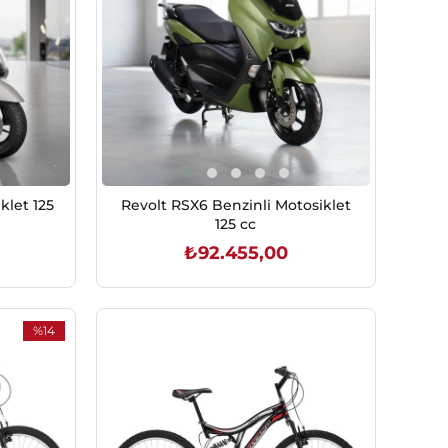
klet 125
Revolt RSX6 Benzinli Motosiklet
125 cc
₺92.455,00
SEPETE EKLE
%14
İndirim
%14İndirim