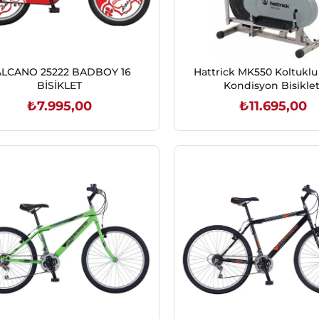
ALCANO 25222 BADBOY 16
Hattrick MK550 Koltuklu 
BİSİKLET
Kondisyon Bisiklet
₺7.995,00
₺11.695,00
SEPETE EKLE
SEPETE EKLE