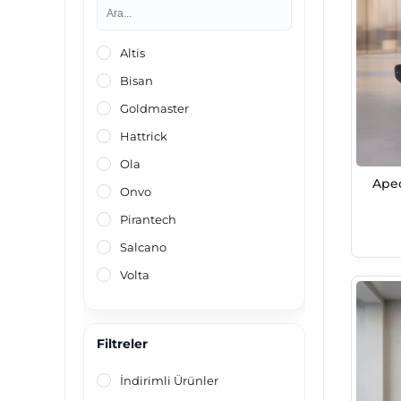
Ev Tekstil
Altis
Beyaz Eşya
Bisan
Mobilya
Goldmaster
Züccaciye
Hattrick
Ola
Apec
Onvo
Pirantech
Salcano
Volta
Filtreler
İndirimli Ürünler