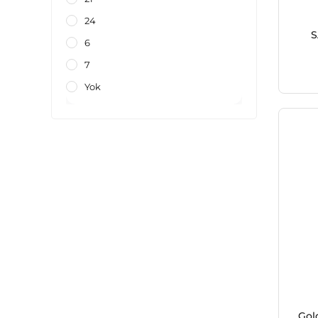
24
S
6
7
Yok
Gol