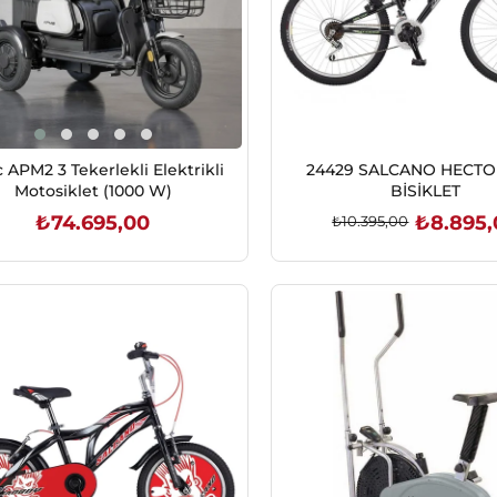
 APM2 3 Tekerlekli Elektrikli
24429 SALCANO HECTO
Motosiklet (1000 W)
BİSİKLET
₺74.695,00
₺8.895,
₺10.395,00
SEPETE EKLE
SEPETE EKLE