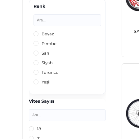
Renk
S
Beyaz
Pembe
Sarı
Siyah
Turuncu
Yeşil
Vites Sayısı
18
21