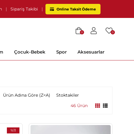
im
|
Sipariş Takibi
|
Online Taksit Ödeme
0
0
im
Çocuk-Bebek
Spor
Aksesuarlar
Ürün Adına Göre (Z<A)
Stoktakiler
46 Ürün
%11