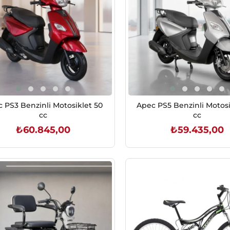
 PS3 Benzinli Motosiklet 50
Apec PS5 Benzinli Motosi
cc
cc
₺60.845,00
₺59.435,00
SEPETE EKLE
SEPETE EKLE