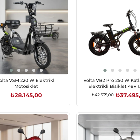
olta VSM 220 W Elektrikli
Volta VB2 Pro 250 W Katl
Motosiklet
Elektrikli Bisiklet 48V 
₺28.145,00
₺37.495
₺42.335,00
SEPETE EKLE
SEPETE EKLE