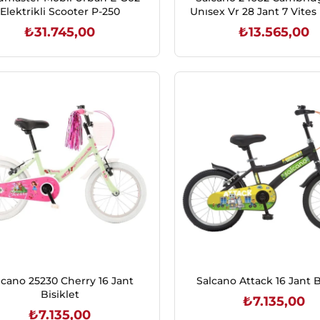
Elektrikli Scooter P-250
Unısex Vr 28 Jant 7 Vites 
₺31.745,00
₺13.565,00
SEPETE EKLE
SEPETE EKLE
lcano 25230 Cherry 16 Jant
Salcano Attack 16 Jant B
Bisiklet
₺7.135,00
₺7.135,00