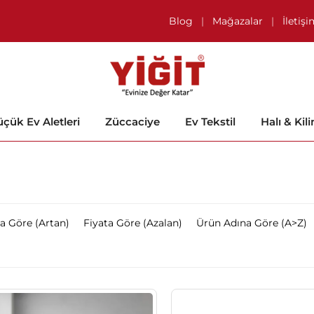
Blog
|
Mağazalar
|
İletiş
çük Ev Aletleri
Züccaciye
Ev Tekstil
Halı & Kil
ta Göre (Artan)
Fiyata Göre (Azalan)
Ürün Adına Göre (A>Z)