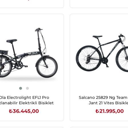
SEPETE EKLE
SEPETE EKLE
Ola Electrolight EFL1 Pro
Salcano 25829 Ng Team
lanabilir Elektrikli Bisiklet
Jant 21 Vites Bisikl
₺36.445,00
₺21.995,00
SEPETE EKLE
SEPETE EKLE