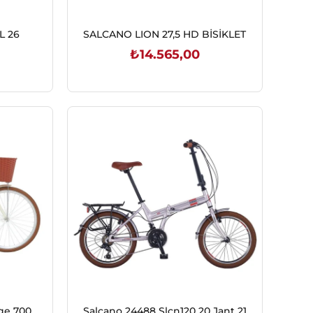
L 26
SALCANO LION 27,5 HD BİSİKLET
₺14.565,00
SEPETE EKLE
ge 700
Salcano 24488 Slcn120 20 Jant 21