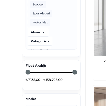
Scooter
Spor Aletleri
Motosiklet
Aksesuar
Kategorisiz
Masa Saati
Tripot Saat
V
Fiyat Aralığı
Çocuk Kol Saati
Küçük Ev Aletleri
₺7.135,00 - ₺158.795,00
Çocuk ve Bebek Gereçleri
Elektronik
Marka
Halı & Kilim