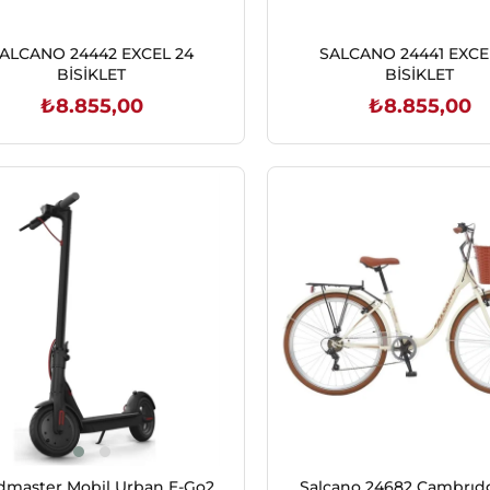
ALCANO 24442 EXCEL 24
SALCANO 24441 EXCE
BİSİKLET
BİSİKLET
₺8.855,00
₺8.855,00
SEPETE EKLE
SEPETE EKLE
dmaster Mobil Urban E-Go2
Salcano 24682 Cambrıd