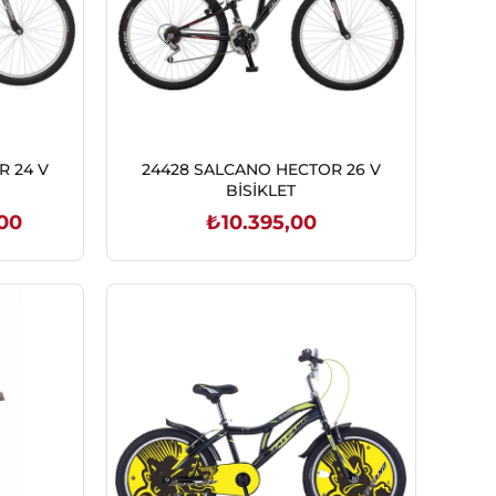
R 24 V
24428 SALCANO HECTOR 26 V
BİSİKLET
00
₺10.395,00
SEPETE EKLE