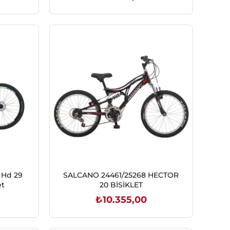
SEPETE EKLE
 Hd 29
SALCANO 24461/25268 HECTOR
et
20 BİSİKLET
₺10.355,00
SEPETE EKLE