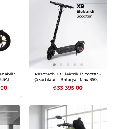
İndirim
%11İndirim
anabilir
Pirantech X9 Elektrikli Scooter -
13,5Ah
Çıkartılabilir Bataryalı Max 850W
Katlanabilir Scooter - Siyah
,00
₺33.395,00
SEPETE EKLE