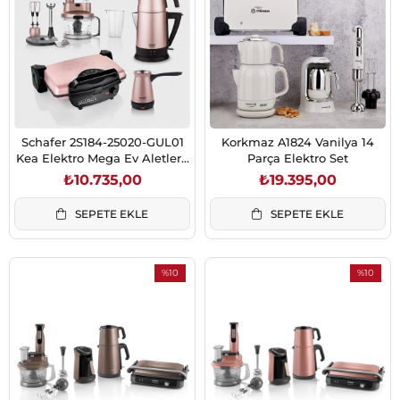
Schafer 2S184-25020-GUL01
Korkmaz A1824 Vanilya 14
Kea Elektro Mega Ev Aletleri-
Parça Elektro Set
4lü Set-Rosegold
₺10.735,00
₺19.395,00
SEPETE EKLE
SEPETE EKLE
%10
%10
İndirim
İndirim
%10İndirim
%10İndiri