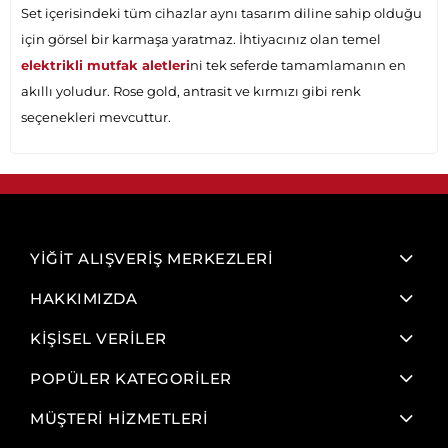
Set içerisindeki tüm cihazlar aynı tasarım diline sahip olduğu
için görsel bir karmaşa yaratmaz. İhtiyacınız olan temel
elektrikli mutfak aletleri
ni tek seferde tamamlamanın en
akıllı yoludur. Rose gold, antrasit ve kırmızı gibi renk
seçenekleri mevcuttur.
YİĞİT ALIŞVERİŞ MERKEZLERİ
HAKKIMIZDA
KİŞİSEL VERİLER
POPÜLER KATEGORİLER
MÜŞTERİ HİZMETLERİ