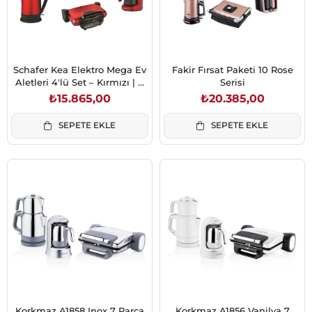
Schafer Kea Elektro Mega Ev
Fakir Fırsat Paketi 10 Rose
Aletleri 4'lü Set – Kırmızı | 4
Serisi
Fonksiyon Bir Arada
₺15.865,00
₺20.385,00
SEPETE EKLE
SEPETE EKLE
Korkmaz A1858 Inox 7 Parça
Korkmaz A1856 Vanilya 7