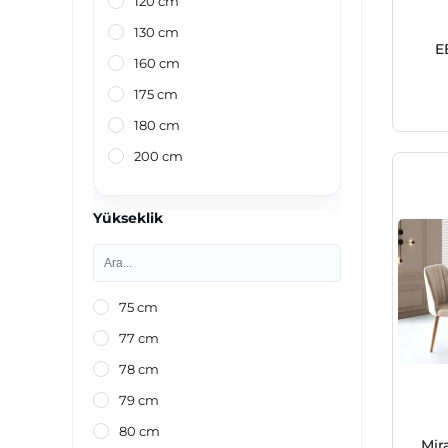
120 cm
130 cm
E
160 cm
175 cm
180 cm
200 cm
Yükseklik
75 cm
77 cm
78 cm
79 cm
80 cm
Mir