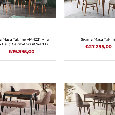
a Masa Takımı(MA-1221 Mira
Sigma Masa Takım
 Haliç Ceviz-Anrasit/4Ad.DS-
₺27.295,00
557 Dallas Sand.D-12)
₺19.895,00
SEPETE EKLE
SEPETE EKLE