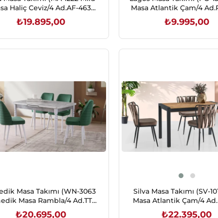
sa Haliç Ceviz/4 Ad.AF-463
Masa Atlantik Çam/4 Ad.
Alfa Sandalye D-04)
Polo Sandalye)
₺19.895,00
₺9.995,00
SEPETE EKLE
SEPETE EKLE
edik Masa Takımı (WN-3063
Silva Masa Takımı (SV-101
edik Masa Rambla/4 Ad.TT-
Masa Atlantik Çam/4 Ad
20 Tutku Sandalye BF-09)
Kuşaklı Sandalye BF-
₺20.695,00
₺22.395,00