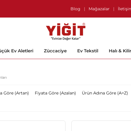
Blog
|
Mağazalar
|
İletiş
çük Ev Aletleri
Züccaciye
Ev Tekstil
Halı & Kil
ları
ta Göre (Artan)
Fiyata Göre (Azalan)
Ürün Adına Göre (A>Z)