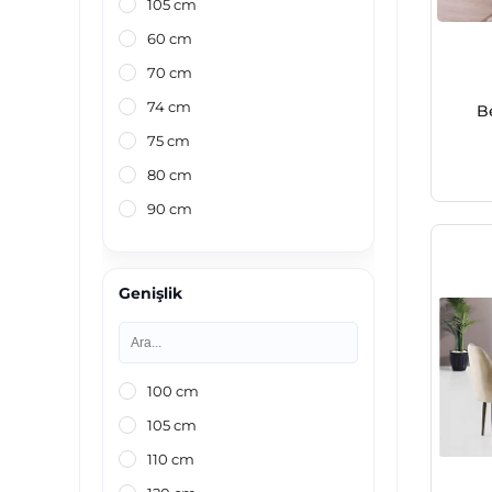
105 cm
60 cm
70 cm
74 cm
B
75 cm
80 cm
90 cm
Genişlik
100 cm
105 cm
110 cm