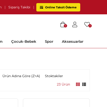
im
|
Sipariş Takibi
|
Online Taksit Ödeme
0
0
im
Çocuk-Bebek
Spor
Aksesuarlar
Ürün Adına Göre (Z<A)
Stoktakiler
23 Ürün