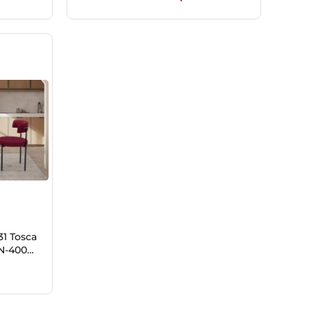
SEPETE EKLE
31 Tosca
N-4009
)