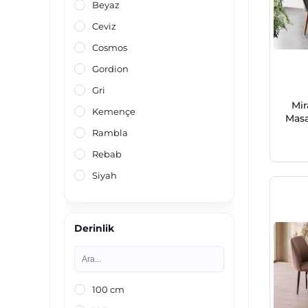
Beyaz
Ceviz
Cosmos
Gordion
Gri
Mir
Kemençe
Masa
Rambla
Rebab
Siyah
Derinlik
100 cm