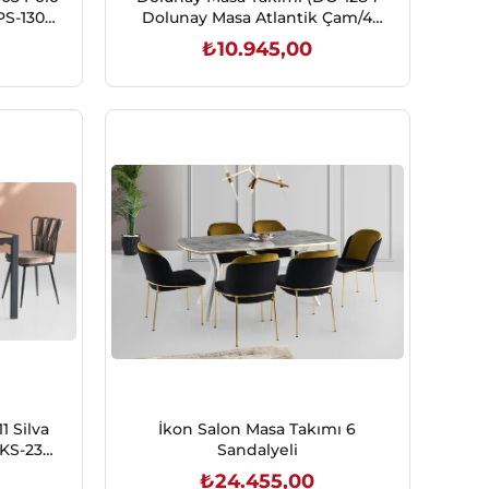
PS-1304
Dolunay Masa Atlantik Çam/4
Ad.ES-286 Ekol Sandalye V-02)
₺10.945,00
SEPETE EKLE
1 Silva
İkon Salon Masa Takımı 6
.KS-233
Sandalyeli
19)
₺24.455,00