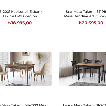
B-2001 Kapitoneli Ekbank
Star Masa Takımı (ST-98
Takımı D-01 Gordion
Masa Bendir/4 Ad.DS-527
Sandalye D-12)
₺18.995,00
₺20.595,00
SEPETE EKLE
SEPETE EKLE
a Masa Takımı (MA-1222 Mira
Lagos Masa Takımı (PO-1