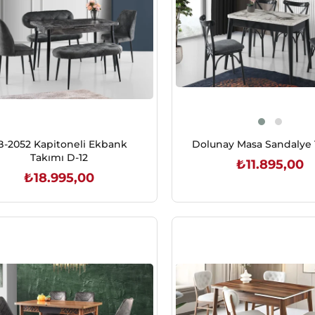
B-2052 Kapitoneli Ekbank
Dolunay Masa Sandalye 
Takımı D-12
₺11.895,00
₺18.995,00
SEPETE EKLE
SEPETE EKLE