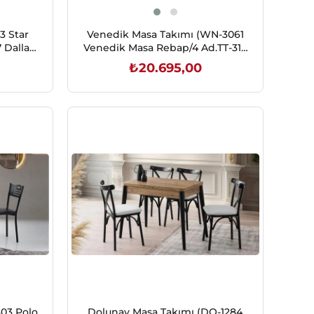
3 Star
Venedik Masa Takımı (WN-3061
 Dallas
Venedik Masa Rebap/4 Ad.TT-310
Tutku Sandalye BF-06)
₺20.695,00
SEPETE EKLE
303 Polo
Dolunay Masa Takımı (DO-1284