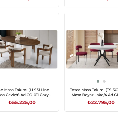
SEPETE EKLE
SEPETE EKLE
ne Masa Takımı (LI-931 Line
Tosca Masa Takımı (TS-30
sa Ceviz/6 Ad.CO-011 Cozy
Masa Beyaz Lake/4 Ad.G
Sandalye V-02)
Gini Sandalye S-09
₺55.225,00
₺22.795,00
SEPETE EKLE
SEPETE EKLE