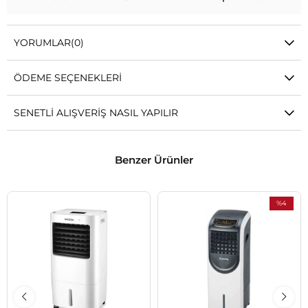
YORUMLAR
(0)
ÖDEME SEÇENEKLERI
SENETLI ALIŞVERIŞ NASIL YAPILIR
Benzer Ürünler
%4
İndirim
%4İndirim