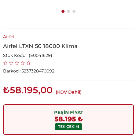
Airfel
Airfel LTXN 50 18000 Klima
Stok Kodu
(E0041629)
Barkod
:
5237328470092
₺58.195,00
(KDV Dahil)
PEŞİN FİYAT
58.195 ₺
TEK ÇEKİM