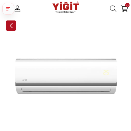
0
Üye Girişi
Üye Ol
Facebook İle Bağlan
Google İle Bağlan