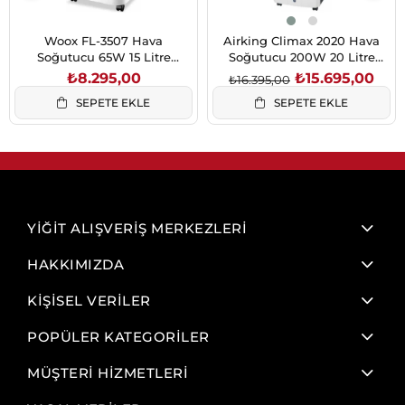
Woox FL-3507 Hava
Airking Climax 2020 Hava
Soğutucu 65W 15 Litre
Soğutucu 200W 20 Litre
Uzaktan Kumandalı
Antrasit İyonizerli ve Uzaktan
₺8.295,00
₺15.695,00
₺16.395,00
Kumandalı
SEPETE EKLE
SEPETE EKLE
YİĞİT ALIŞVERİŞ MERKEZLERİ
HAKKIMIZDA
KİŞİSEL VERİLER
POPÜLER KATEGORİLER
MÜŞTERİ HİZMETLERİ