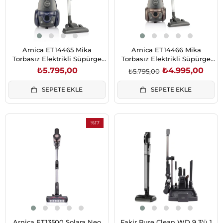
Arnica ET14465 Mika
Arnica ET14466 Mika
Torbasız Elektrikli Süpürge
Torbasız Elektrikli Süpürge
Lacivert
Kahve 2,5 L Toz Hazneli
₺5.795,00
₺4.995,00
₺5.795,00
SEPETE EKLE
SEPETE EKLE
%17
İndirim
%17İndirim
Arnica ET13500 Solara Neo
Fakir Pure Clean WD 9 3'ü 1