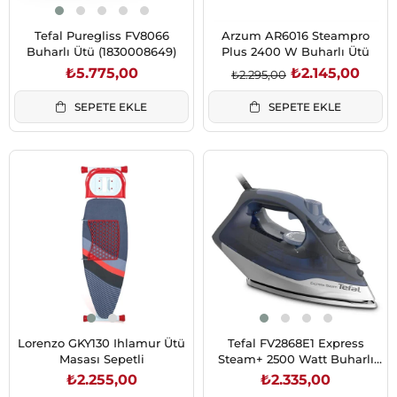
Tefal Puregliss FV8066
Arzum AR6016 Steampro
Buharlı Ütü (1830008649)
Plus 2400 W Buharlı Ütü
₺5.775,00
₺2.145,00
₺2.295,00
SEPETE EKLE
SEPETE EKLE
Lorenzo GKY130 Ihlamur Ütü
Tefal FV2868E1 Express
Masası Sepetli
Steam+ 2500 Watt Buharlı
Ütü (4300007578)
₺2.255,00
₺2.335,00