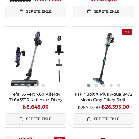
SEPETE EKLE
SEPETE EKLE
%1
İndirim
%1İndirim
Tefal X-Pert 7.60 Allergy
Fakir Bolt X Plus Aqua 8472
TY6A35TR Kablosuz Dikey
Moon Gray Dikey Şarjlı
Şarjlı Süpürge
Kablosuz Süpürge 550W 24
₺8.645,00
₺26.395,00
₺26.775,00
kPa Islak Kuru Temizlik
SEPETE EKLE
SEPETE EKLE