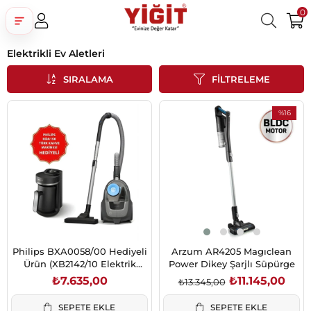
0
Elektrikli Ev Aletleri
Üye Girişi
Üye Ol
Facebook İle Bağlan
SIRALAMA
FILTRELEME
Google İle Bağlan
%16
İndirim
%16İndirim
Philips BXA0058/00 Hediyeli
Arzum AR4205 Magıclean
Ürün (XB2142/10 Elektrik
Power Dikey Şarjlı Süpürge
Süpürgesi + Türk Kahve
₺7.635,00
₺11.145,00
₺13.345,00
Makinesi)
SEPETE EKLE
SEPETE EKLE