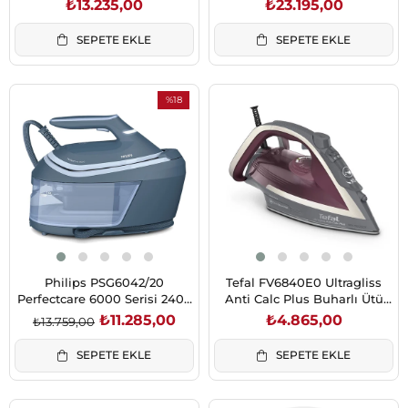
₺13.235,00
₺23.195,00
SEPETE EKLE
SEPETE EKLE
%18
İndirim
%18İndirim
Philips PSG6042/20
Tefal FV6840E0 Ultragliss
Perfectcare 6000 Serisi 2400
Anti Calc Plus Buharlı Ütü
W Buhar Kazanlı Ütü
(1830007809)
₺11.285,00
₺4.865,00
₺13.759,00
SEPETE EKLE
SEPETE EKLE