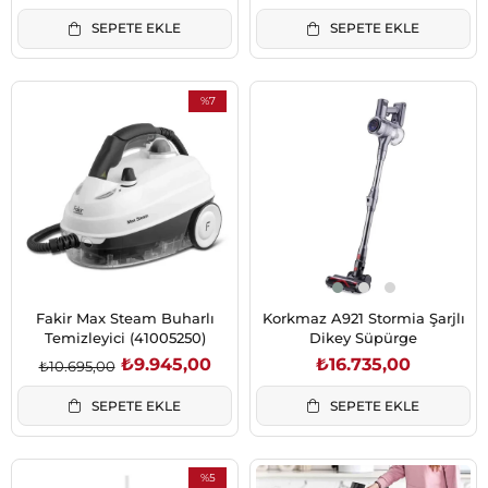
SEPETE EKLE
SEPETE EKLE
%7
İndirim
%7İndirim
Fakir Max Steam Buharlı
Korkmaz A921 Stormia Şarjlı
Temizleyici (41005250)
Dikey Süpürge
₺9.945,00
₺16.735,00
₺10.695,00
SEPETE EKLE
SEPETE EKLE
%5