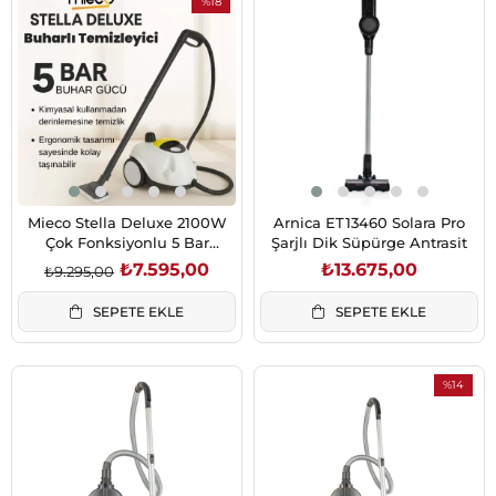
%18
İndirim
%18İndirim
Mieco Stella Deluxe 2100W
Arnica ET13460 Solara Pro
Çok Fonksiyonlu 5 Bar
Şarjlı Dik Süpürge Antrasit
Buharlı Temizleyici
₺7.595,00
₺13.675,00
₺9.295,00
SEPETE EKLE
SEPETE EKLE
%14
İndirim
%14İndiri