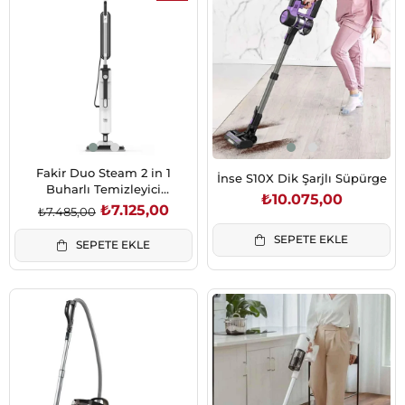
İndirim
%5İndirim
Fakir Duo Steam 2 in 1
İnse S10X Dik Şarjlı Süpürge
Buharlı Temizleyici
₺10.075,00
(41005249)
₺7.125,00
₺7.485,00
SEPETE EKLE
SEPETE EKLE