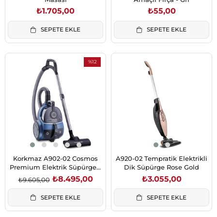
₺1.705,00
₺55,00
SEPETE EKLE
SEPETE EKLE
%12
İndirim
%12İndirim
Korkmaz A902-02 Cosmos
A920-02 Tempratik Elektrikli
Premium Elektrik Süpürgesi
Dik Süpürge Rose Gold
Azura/Siyah
₺8.495,00
₺3.055,00
₺9.605,00
SEPETE EKLE
SEPETE EKLE