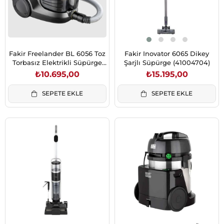
Fakir Freelander BL 6056 Toz
Fakir Inovator 6065 Dikey
Torbasız Elektrikli Süpürge
Şarjlı Süpürge (41004704)
Silver Stone (41004492)
₺10.695,00
₺15.195,00
SEPETE EKLE
SEPETE EKLE