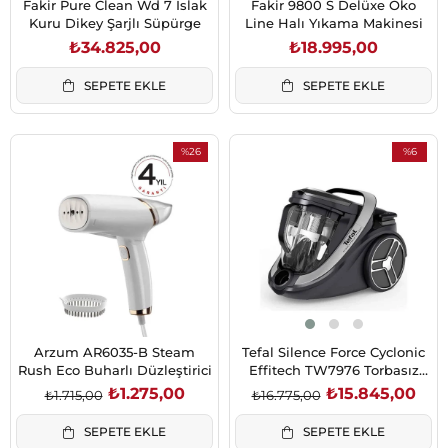
Fakir Pure Clean Wd 7 Islak
Fakir 9800 S Delüxe Öko
Kuru Dikey Şarjlı Süpürge
Line Halı Yıkama Makinesi
₺34.825,00
₺18.995,00
SEPETE EKLE
SEPETE EKLE
%26
%6
İndirim
İndirim
%26İndirim
%6İndirim
Arzum AR6035-B Steam
Tefal Silence Force Cyclonic
Rush Eco Buharlı Düzleştirici
Effitech TW7976 Torbasız
Süpürge (2211401250)
₺1.275,00
₺15.845,00
₺1.715,00
₺16.775,00
SEPETE EKLE
SEPETE EKLE