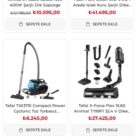
400W Şarjlı Dik Süpürge
Arada Islak Kuru Şarjlı Dikey
Süpürge
₺10.595,00
₺41.495,00
₺12.785,00
SEPETE EKLE
SEPETE EKLE
Tefal TW3751 Compact Power
Tefal X-Force Flex 15.60
Cyclonic Toz Torbasız
Animal TY99F1 32.4 V Dikey
Elektrikli Süpürge - Mavi
Şarjlı Süpürge
₺6.245,00
₺27.425,00
SEPETE EKLE
SEPETE EKLE