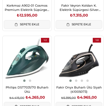
Korkmaz A902-01 Cosmos
Fakir Veyron Koldan K.
Premium Elektrik Süpürgesi
Elektrik Süpürgesi-Silver
Antrasit/Siyah
(41005028)
₺12.595,00
₺7.315,00
SEPETE EKLE
SEPETE EKLE
%3
%8
İndirim
İndirim
%3İndirim
%8İndirim
Philips DST7031/70 Buharlı
Fakir Onyx Buharlı Ütü Siyah
Ütü
(41005073)
₺4.265,00
₺4.965,00
₺4.415,00
₺5.395,00