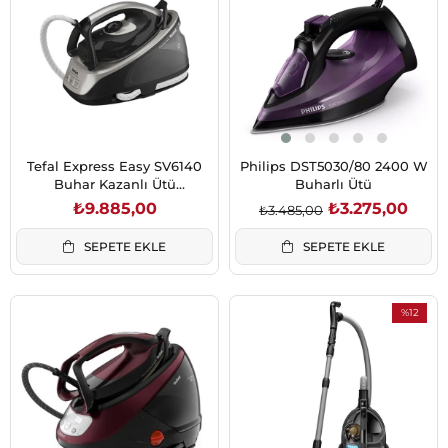
%6İndirim
Tefal Express Easy SV6140
Philips DST5030/80 2400 W
Buhar Kazanlı Ütü
Buharlı Ütü
(1830007909)
₺9.885,00
₺3.275,00
₺3.485,00
SEPETE EKLE
SEPETE EKLE
%12
İndirim
%12İndirim