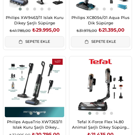
Philips XW9463/11 Islak Kuru
Philips XC8054/01 Aqua Plus
Dikey Şarjlı Süpürge
Dik Süpürge
₺29.995,00
₺21.395,00
₺41.785,00
₺31.975,00
SEPETE EKLE
SEPETE EKLE
%37
İndirim
%37İndirim
Philips AquaTrio XW7263/11
Tefal X-Force Flex 14.80
Islak Kuru Şarjlı Dikey
Animal Şarjlı Dikey Süpürge
Süpürge
(2211401334)
₺20.795,00
₺21.435,00
₺32.995,00