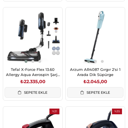
Tefal X-Force Flex 13.60
Arzum AR4087 Gırgır 2'si 1
Allergy Aqua Aerospin Şarjlı
Arada Dik Süpürge
Dikey Süpürge (2211401286)
₺22.335,00
₺2.045,00
SEPETE EKLE
SEPETE EKLE
%31
%35
İndirim
İndirim
%31İndirim
%35İndiri