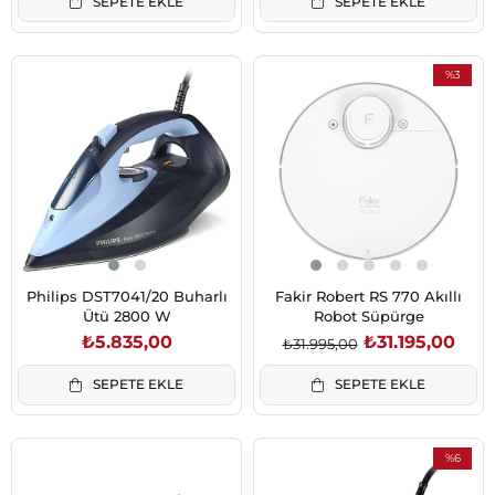
SEPETE EKLE
SEPETE EKLE
%3
İndirim
%3İndirim
Philips DST7041/20 Buharlı
Fakir Robert RS 770 Akıllı
Ütü 2800 W
Robot Süpürge
₺5.835,00
₺31.195,00
₺31.995,00
SEPETE EKLE
SEPETE EKLE
%6
İndirim