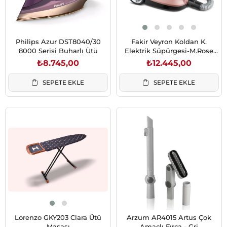
Philips Azur DST8040/30
Fakir Veyron Koldan K.
8000 Serisi Buharlı Ütü
Elektrik Süpürgesi-M.Rose
(41005025)
₺8.745,00
₺12.445,00
SEPETE EKLE
SEPETE EKLE
Lorenzo GKY203 Clara Ütü
Arzum AR4015 Artus Çok
Masası
Amaçlı Fırça - Gri