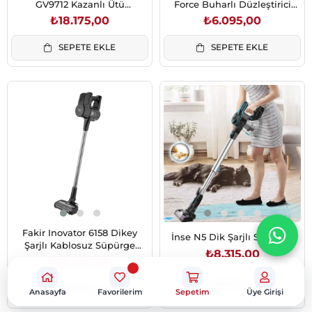
GV9712 Kazanlı Ütü
Force Buharlı Düzleştirici
(1830008512)
(1830008418)
₺18.175,00
₺6.095,00
SEPETE EKLE
SEPETE EKLE
Fakir Inovator 6158 Dikey
İnse N5 Dik Şarjlı Süpürge
Şarjlı Kablosuz Süpürge
₺8.315,00
Darkblue (41005383)
₺10.445,00
SEPETE EKLE
SEPETE EKLE
Anasayfa
Favorilerim
Sepetim
Üye Girişi