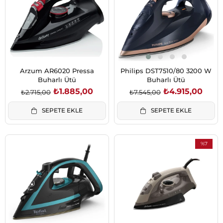
Arzum AR6020 Pressa
Philips DST7510/80 3200 W
Buharlı Ütü
Buharlı Ütü
₺1.885,00
₺4.915,00
₺2.715,00
₺7.545,00
SEPETE EKLE
SEPETE EKLE
%7
İndirim
%7İndirim