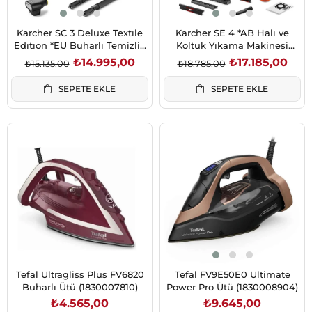
Karcher SC 3 Deluxe Textıle
Karcher SE 4 *AB Halı ve
Edıtıon *EU Buharlı Temizlik
Koltuk Yıkama Makinesi
Makinesi (1.513-435.0)
(1.081-150.0)
₺14.995,00
₺17.185,00
₺15.135,00
₺18.785,00
SEPETE EKLE
SEPETE EKLE
Tefal Ultragliss Plus FV6820
Tefal FV9E50E0 Ultimate
Buharlı Ütü (1830007810)
Power Pro Ütü (1830008904)
₺4.565,00
₺9.645,00