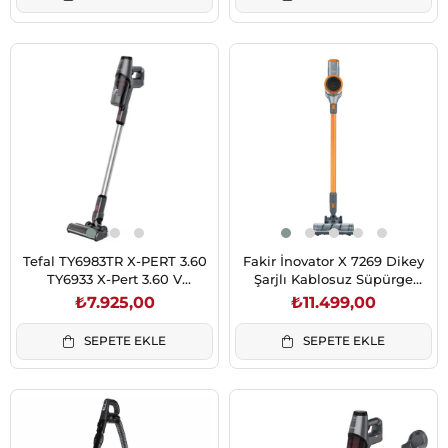
Tefal TY6983TR X-PERT 3.60
Fakir İnovator X 7269 Dikey
TY6933 X-Pert 3.60 V
Şarjlı Kablosuz Süpürge
Kablosuz Bataryalı Şarjlı El
Turuncu
₺7.925,00
₺11.499,00
Süpürgesi (2211400976)
SEPETE EKLE
SEPETE EKLE