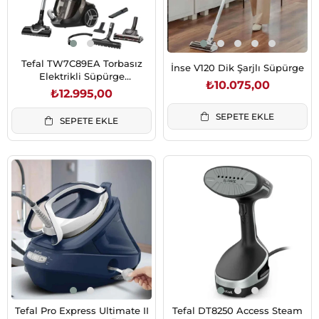
Tefal TW7C89EA Torbasız
İnse V120 Dik Şarjlı Süpürge
Elektrikli Süpürge
₺10.075,00
(2211401302)
₺12.995,00
SEPETE EKLE
SEPETE EKLE
Tefal Pro Express Ultimate II
Tefal DT8250 Access Steam