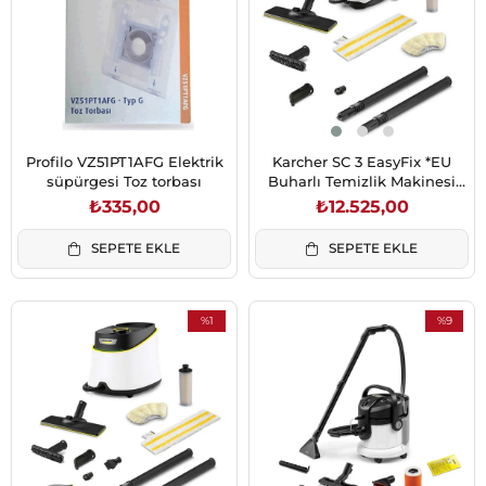
Profilo VZ51PT1AFG Elektrik
Karcher SC 3 EasyFix *EU
süpürgesi Toz torbası
Buharlı Temizlik Makinesi
(1.513-650.0)
₺335,00
₺12.525,00
SEPETE EKLE
SEPETE EKLE
%1
%9
İndirim
İndirim
%1İndirim
%9İndirim