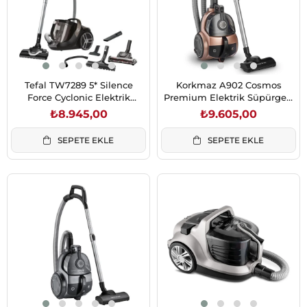
Tefal TW7289 5* Silence
Korkmaz A902 Cosmos
Force Cyclonic Elektrik
Premium Elektrik Süpürgesi
Süpürgesi (2211400975)
Rosegold/Siyah
₺8.945,00
₺9.605,00
SEPETE EKLE
SEPETE EKLE