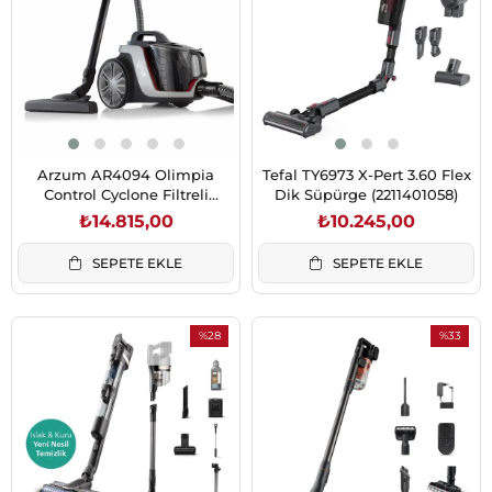
Arzum AR4094 Olimpia
Tefal TY6973 X-Pert 3.60 Flex
Control Cyclone Filtreli
Dik Süpürge (2211401058)
Elektrik Süpürgesi
₺14.815,00
₺10.245,00
SEPETE EKLE
SEPETE EKLE
%28
%33
İndirim
İndirim
%28İndirim
%33İndiri