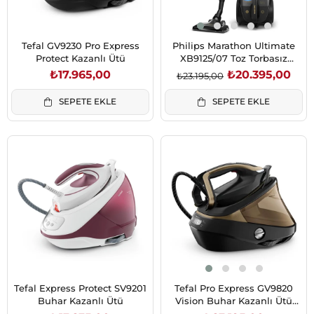
Tefal GV9230 Pro Express
Philips Marathon Ultimate
Protect Kazanlı Ütü
XB9125/07 Toz Torbasız
Elektrikli Süpürge
₺17.965,00
₺20.395,00
₺23.195,00
SEPETE EKLE
SEPETE EKLE
Tefal Express Protect SV9201
Tefal Pro Express GV9820
Buhar Kazanlı Ütü
Vision Buhar Kazanlı Ütü
(1830008265)