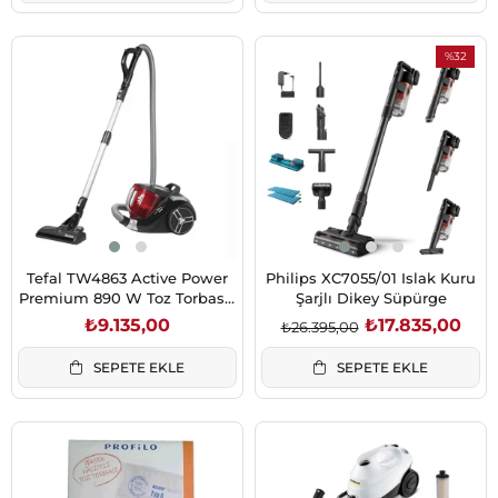
%32
İndirim
%32İndiri
Tefal TW4863 Active Power
Philips XC7055/01 Islak Kuru
Premium 890 W Toz Torbasız
Şarjlı Dikey Süpürge
Süpürge
₺9.135,00
₺17.835,00
₺26.395,00
SEPETE EKLE
SEPETE EKLE