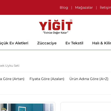
Blog
|
Mağazalar
|
İletiş
çük Ev Aletleri
Züccaciye
Ev Tekstil
Halı & Kil
ek Uyku Seti
ta Göre (Artan)
Fiyata Göre (Azalan)
Ürün Adına Göre (A>Z)