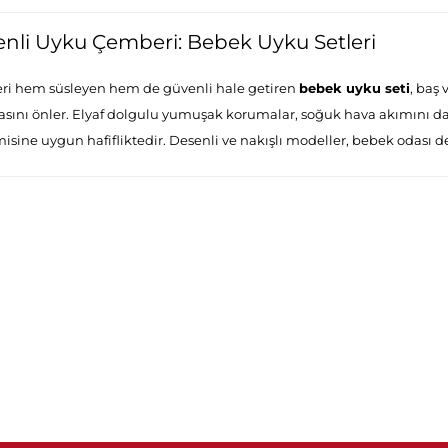
nli Uyku Çemberi: Bebek Uyku Setleri
eri hem süsleyen hem de güvenli hale getiren
bebek uyku seti
, baş
sını önler. Elyaf dolgulu yumuşak korumalar, soğuk hava akımını da k
isine uygun hafifliktedir. Desenli ve nakışlı modeller, bebek odası