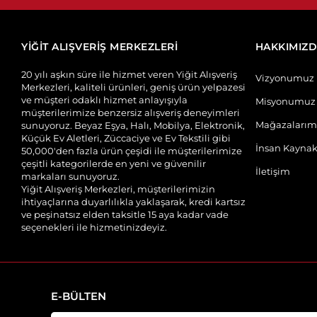
YİĞİT ALIŞVERİŞ MERKEZLERİ
HAKKIMIZ
20 yılı aşkın süre ile hizmet veren Yiğit Alışveriş
Vizyonumuz
Merkezleri, kaliteli ürünleri, geniş ürün yelpazesi
ve müşteri odaklı hizmet anlayışıyla
Misyonumuz
müşterilerimize benzersiz alışveriş deneyimleri
Mağazalarım
sunuyoruz. Beyaz Eşya, Halı, Mobilya, Elektronik,
Küçük Ev Aletleri, Züccaciye ve Ev Tekstili gibi
İnsan Kaynak
50,000'den fazla ürün çeşidi ile müşterilerimize
çeşitli kategorilerde en yeni ve güvenilir
İletişim
markaları sunuyoruz.
Yiğit Alışveriş Merkezleri, müşterilerimizin
ihtiyaçlarına duyarlılıkla yaklaşarak, kredi kartsız
ve peşinatsız elden taksitle 15 aya kadar vade
seçenekleri ile hizmetinizdeyiz.
E-BÜLTEN