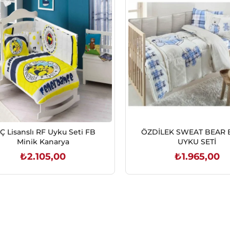
Ç Lisanslı RF Uyku Seti FB
ÖZDİLEK SWEAT BEAR 
Minik Kanarya
UYKU SETİ
₺2.105,00
₺1.965,00
SEPETE EKLE
SEPETE EKLE