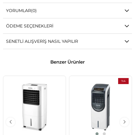
YORUMLAR
(0)
ÖDEME SEÇENEKLERI
SENETLI ALIŞVERIŞ NASIL YAPILIR
Benzer Ürünler
%4
İndirim
%4İndirim