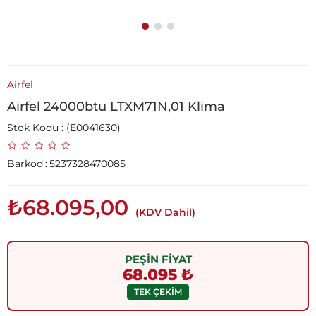
Airfel
Airfel 24000btu LTXM71N,01 Klima
Stok Kodu
(E0041630)
Barkod
:
5237328470085
₺68.095,00
(KDV Dahil)
PEŞİN FİYAT
68.095 ₺
TEK ÇEKİM