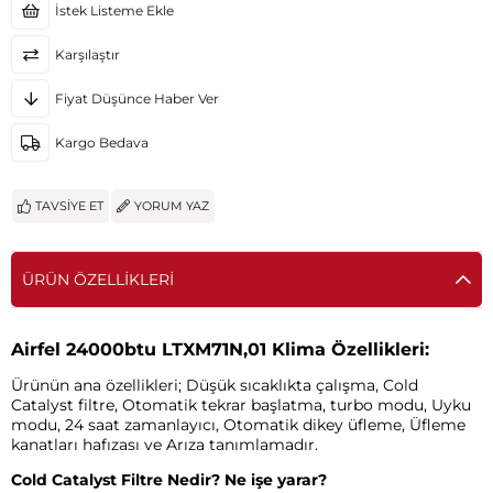
İstek Listeme Ekle
Karşılaştır
Fiyat Düşünce Haber Ver
Kargo Bedava
TAVSIYE ET
YORUM YAZ
ÜRÜN ÖZELLIKLERI
Airfel 24000btu LTXM71N,01 Klima Özellikleri:
Ürünün ana özellikleri; Düşük sıcaklıkta çalışma, Cold
Catalyst filtre, Otomatik tekrar başlatma, turbo modu, Uyku
modu, 24 saat zamanlayıcı, Otomatik dikey üfleme, Üfleme
kanatları hafızası ve Arıza tanımlamadır.
Cold Catalyst Filtre Nedir? Ne işe yarar?