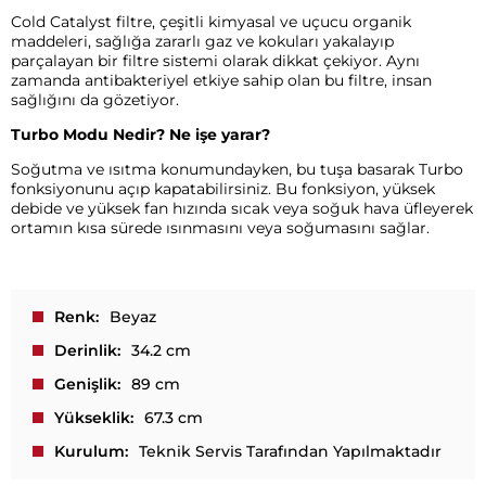
Cold Catalyst filtre, çeşitli kimyasal ve uçucu organik
maddeleri, sağlığa zararlı gaz ve kokuları yakalayıp
parçalayan bir filtre sistemi olarak dikkat çekiyor. Aynı
zamanda antibakteriyel etkiye sahip olan bu filtre, insan
sağlığını da gözetiyor.
Turbo Modu Nedir? Ne işe yarar?
Soğutma ve ısıtma konumundayken, bu tuşa basarak Turbo
fonksiyonunu açıp kapatabilirsiniz. Bu fonksiyon, yüksek
debide ve yüksek fan hızında sıcak veya soğuk hava üfleyerek
ortamın kısa sürede ısınmasını veya soğumasını sağlar.
Renk
Beyaz
Derinlik
34.2 cm
Genişlik
89 cm
Yükseklik
67.3 cm
Kurulum
Teknik Servis Tarafından Yapılmaktadır