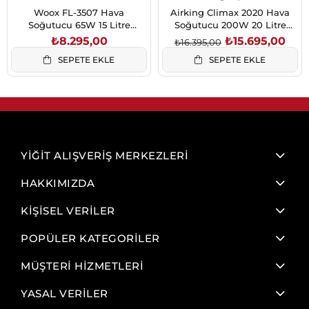
Woox FL-3507 Hava
Airking Climax 2020 Hava
Soğutucu 65W 15 Litre
Soğutucu 200W 20 Litre
Uzaktan Kumandalı
Antrasit İyonizerli ve Uzaktan
₺8.295,00
₺15.695,00
₺16.395,00
Kumandalı
SEPETE EKLE
SEPETE EKLE
YİĞİT ALIŞVERİŞ MERKEZLERİ
HAKKIMIZDA
KİŞİSEL VERİLER
POPÜLER KATEGORİLER
MÜŞTERİ HİZMETLERİ
YASAL VERİLER