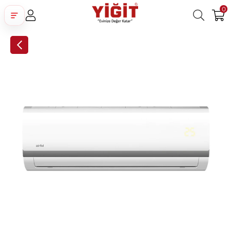
0
Üye Girişi
Üye Ol
Facebook İle Bağlan
Google İle Bağlan