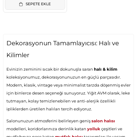
SEPETE EKLE
Dekorasyonun Tamamlayıcısı: Halı ve
Kilimler
Evinizin zeminini sıcak bir dokunuşla saran
halı & kilim
koleksiyonumuz, dekorasyonunuzun en güçlü parçasıdır.
Modern, klasik, vintage veya minimalist tarzda döşenmiş evler
için binlerce desen seçeneği sunuyoruz. Yiğit AVM olarak, leke
tutmayan, kolay temizlenebilen ve anti-alerjik özellikli
ipliklerden üretilen halıları tercih ediyoruz.
Salonunuzun atmosferini belirleyen geniş
salon halısı
modelleri, koridorlarınıza derinlik katan
yolluk
çeşitleri ve
mutfağınıza neşe katan
mutfak halısı
tasarımları ile yaşam