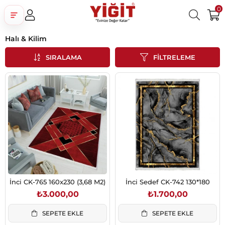
0
Halı & Kilim
Üye Girişi
Üye Ol
Facebook İle Bağlan
SIRALAMA
FILTRELEME
Google İle Bağlan
İnci CK-765 160x230 (3,68 M2)
İnci Sedef CK-742 130*180
₺3.000,00
₺1.700,00
SEPETE EKLE
SEPETE EKLE