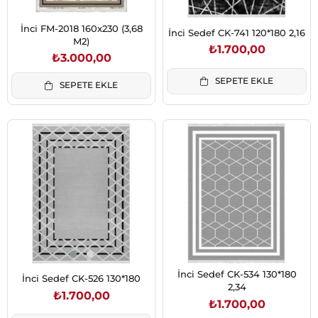
İnci FM-2018 160x230 (3,68
İnci Sedef CK-741 120*180 2,16
M2)
₺1.700,00
₺3.000,00
SEPETE EKLE
SEPETE EKLE
İnci Sedef CK-534 130*180
İnci Sedef CK-526 130*180
2,34
₺1.700,00
₺1.700,00