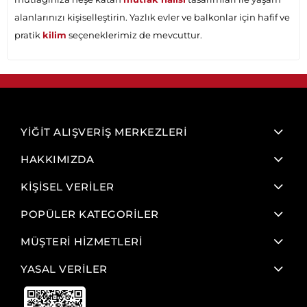
alanlarınızı kişiselleştirin. Yazlık evler ve balkonlar için hafif ve
pratik
kilim
seçeneklerimiz de mevcuttur.
YİĞİT ALIŞVERİŞ MERKEZLERİ
HAKKIMIZDA
KİŞİSEL VERİLER
POPÜLER KATEGORİLER
MÜŞTERİ HİZMETLERİ
YASAL VERİLER