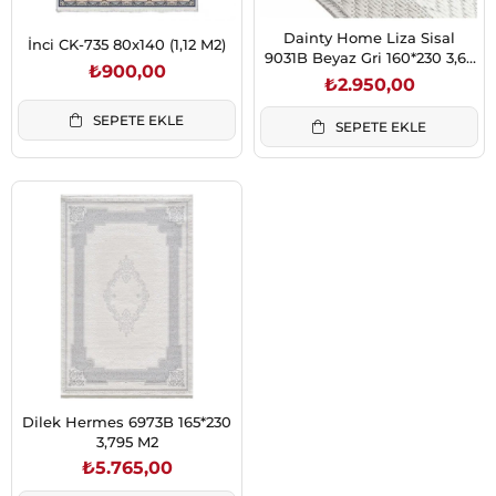
Dainty Home Liza Sisal
İnci CK-735 80x140 (1,12 M2)
9031B Beyaz Gri 160*230 3,68
₺900,00
m2
₺2.950,00
SEPETE EKLE
SEPETE EKLE
Dilek Hermes 6973B 165*230
3,795 M2
₺5.765,00