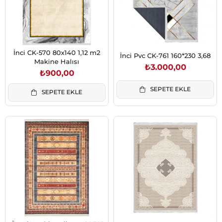
İnci CK-570 80x140 1,12 m2
İnci Pvc CK-761 160*230 3,68
Makine Halısı
₺3.000,00
₺900,00
SEPETE EKLE
SEPETE EKLE