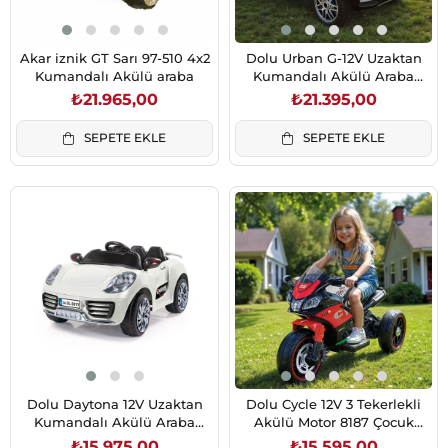
Akar iznik GT Sarı 97-510 4x2
Dolu Urban G-12V Uzaktan
Kumandalı Akülü araba
Kumandalı Akülü Araba
Siyah 8496
₺21.965,00
₺21.395,00
SEPETE EKLE
SEPETE EKLE
Dolu Daytona 12V Uzaktan
Dolu Cycle 12V 3 Tekerlekli
Kumandalı Akülü Araba
Akülü Motor 8187 Çocuk
Beyaz (8197)
Motoru
₺15.975,00
₺15.595,00