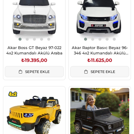
Akar Boss GT Beyaz 97-022
Akar Raptor Basıc Beyaz 96-
4x2 Kumandalı Akülü Araba
346 4x2 Kumandalı Akülü
Araba
₺19.395,00
₺11.625,00
SEPETE EKLE
SEPETE EKLE