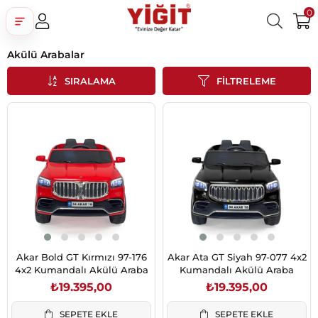
0
Akülü Arabalar
Üye Girişi
Üye Ol
Facebook İle Bağlan
SIRALAMA
FILTRELEME
Google İle Bağlan
Akar Bold GT Kırmızı 97-176
Akar Ata GT Siyah 97-077 4x2
4x2 Kumandalı Akülü Araba
Kumandalı Akülü Araba
₺19.395,00
₺19.395,00
SEPETE EKLE
SEPETE EKLE