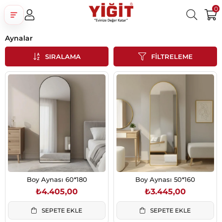
0
Aynalar
Üye Girişi
Üye Ol
Facebook İle Bağlan
SIRALAMA
FILTRELEME
Google İle Bağlan
Boy Aynası 60*180
Boy Aynası 50*160
₺4.405,00
₺3.445,00
SEPETE EKLE
SEPETE EKLE