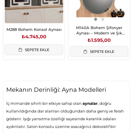
M140A Bohem Şifonyer
M288 Bohem Konsol Aynası
Aynası – Modern ve Şık
₺4.745,00
Tasarım
₺1.595,00
SEPETE EKLE
SEPETE EKLE
Mekanın Derinliği: Ayna Modelleri
İç mimaride sihirli bir etkiye sahip olan
aynalar
, doğru
kullanıldığında dar alanları olduğundan daha geniş ve ferah
gösterir. Işığı yansıtma özelliği sayesinde karanlık odaları
aydınlatır. Salon konsolu üzerine asacağınız dekoratif bir