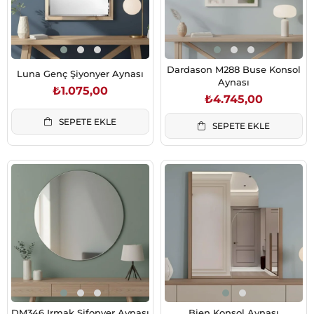
Dardason M288 Buse Konsol
Luna Genç Şiyonyer Aynası
Aynası
₺1.075,00
₺4.745,00
SEPETE EKLE
SEPETE EKLE
DM346 Irmak Şifonyer Aynası
Bien Konsol Aynası