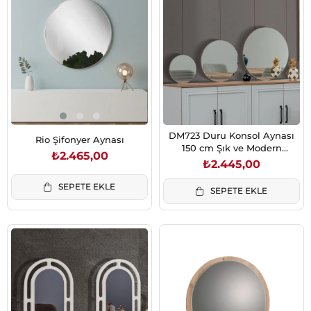
DM723 Duru Konsol Aynası
Rio Şifonyer Aynası
150 cm Şık ve Modern
₺2.465,00
Tasarım
₺2.445,00
SEPETE EKLE
SEPETE EKLE