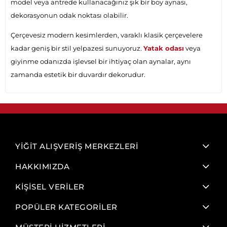
model veya antrede kullanacağınız şık bir boy aynası,
dekorasyonun odak noktası olabilir.
Çerçevesiz modern kesimlerden, varaklı klasik çerçevelere
kadar geniş bir stil yelpazesi sunuyoruz.
Yatak odası
veya
giyinme odanızda işlevsel bir ihtiyaç olan aynalar, aynı
zamanda estetik bir duvardır dekorudur.
YİĞİT ALIŞVERİŞ MERKEZLERİ
HAKKIMIZDA
KİŞİSEL VERİLER
POPÜLER KATEGORİLER