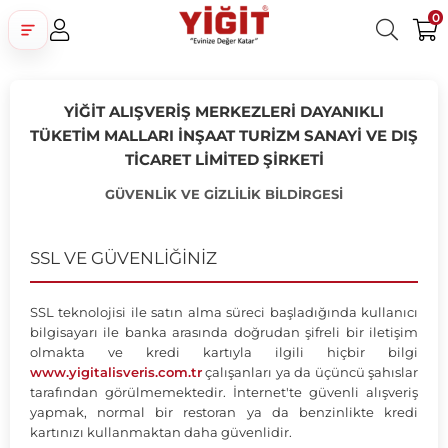
0
Üye Girişi
Üye Ol
Facebook İle Bağlan
YİĞİT ALIŞVERİŞ MERKEZLERİ DAYANIKLI
Google İle Bağlan
TÜKETİM MALLARI İNŞAAT TURİZM SANAYİ VE DIŞ
TİCARET LİMİTED ŞİRKETİ
GÜVENLİK VE GİZLİLİK BİLDİRGESİ
SSL VE GÜVENLİĞİNİZ
SSL teknolojisi ile satın alma süreci başladığında kullanıcı
bilgisayarı ile banka arasında doğrudan şifreli bir iletişim
olmakta ve kredi kartıyla ilgili hiçbir bilgi
www.yigitalisveris.com.tr
çalışanları ya da üçüncü şahıslar
tarafından görülmemektedir. İnternet'te güvenli alışveriş
yapmak, normal bir restoran ya da benzinlikte kredi
kartınızı kullanmaktan daha güvenlidir.