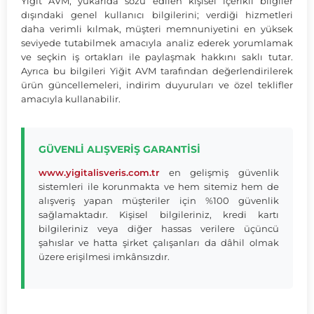
Yiğit AVM, yukarıda sözü edilen kişisel içerikli bilgiler
dışındaki genel kullanıcı bilgilerini; verdiği hizmetleri
daha verimli kılmak, müşteri memnuniyetini en yüksek
seviyede tutabilmek amacıyla analiz ederek yorumlamak
ve seçkin iş ortakları ile paylaşmak hakkını saklı tutar.
Ayrıca bu bilgileri Yiğit AVM tarafından değerlendirilerek
ürün güncellemeleri, indirim duyuruları ve özel teklifler
amacıyla kullanabilir.
GÜVENLİ ALIŞVERİŞ GARANTİSİ
www.yigitalisveris.com.tr
en gelişmiş güvenlik
sistemleri ile korunmakta ve hem sitemiz hem de
alışveriş yapan müşteriler için %100 güvenlik
sağlamaktadır. Kişisel bilgileriniz, kredi kartı
bilgileriniz veya diğer hassas verilere üçüncü
şahıslar ve hatta şirket çalışanları da dâhil olmak
üzere erişilmesi imkânsızdır.