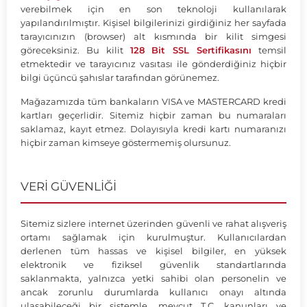
verebilmek için en son teknoloji kullanılarak
yapılandırılmıştır. Kişisel bilgilerinizi girdiğiniz her sayfada
tarayıcınızın (browser) alt kısmında bir kilit simgesi
göreceksiniz. Bu kilit
128 Bit SSL Sertifikasını
temsil
etmektedir ve tarayıcınız vasıtası ile gönderdiğiniz hiçbir
bilgi üçüncü şahıslar tarafından görünemez.
Mağazamızda tüm bankaların VISA ve MASTERCARD kredi
kartları geçerlidir. Sitemiz hiçbir zaman bu numaraları
saklamaz, kayıt etmez. Dolayısıyla kredi kartı numaranızı
hiçbir zaman kimseye göstermemiş olursunuz.
VERİ GÜVENLİĞİ
Sitemiz sizlere internet üzerinden güvenli ve rahat alışveriş
ortamı sağlamak için kurulmuştur. Kullanıcılardan
derlenen tüm hassas ve kişisel bilgiler, en yüksek
elektronik ve fiziksel güvenlik standartlarında
saklanmakta, yalnızca yetki sahibi olan personelin ve
ancak zorunlu durumlarda kullanıcı onayı altında
ulaşabileceği bir sistemle, mevcut T.C. kanunları ve