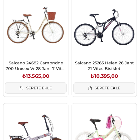
Salcano 24682 Cambrıdge
Salcano 25265 Helen 26 Jant
700 Unısex Vr 28 Jant 7 Vites
21 Vites Bisiklet
Bisiklet
₺13.565,00
₺10.395,00
SEPETE EKLE
SEPETE EKLE