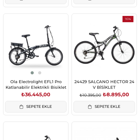
%14
İndirim
%14İndiri
Ola Electrolight EFL1 Pro
24429 SALCANO HECTOR 24
Katlanabilir Elektrikli Bisiklet
V BİSİKLET
₺36.445,00
₺8.895,00
₺10.395,00
SEPETE EKLE
SEPETE EKLE