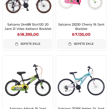
Salcano 24488 Slcn120 20
Salcano 25230 Cherry 16 Jant
Jant 21 Vites Katlanır Bisiklet
Bisiklet
₺18.395,00
₺7.135,00
SEPETE EKLE
SEPETE EKLE
Salcano Attack 16 Jant
Salcano 25266 Helen 24 Jant