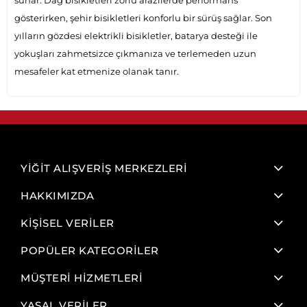
sunar. Dağ bisikletleri zorlu arazilerde performans
gösterirken, şehir bisikletleri konforlu bir sürüş sağlar. Son
yılların gözdesi elektrikli bisikletler, batarya desteği ile
yokuşları zahmetsizce çıkmanıza ve terlemeden uzun
mesafeler kat etmenize olanak tanır.
YİĞİT ALIŞVERİŞ MERKEZLERİ
HAKKIMIZDA
KİŞİSEL VERİLER
POPÜLER KATEGORİLER
MÜŞTERİ HİZMETLERİ
YASAL VERİLER