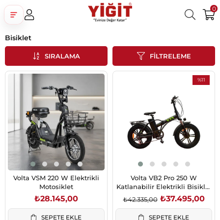
0
Bisiklet
Üye Girişi
Üye Ol
Facebook İle Bağlan
SIRALAMA
FILTRELEME
Google İle Bağlan
%11
İndirim
%11İndirim
Volta VSM 220 W Elektrikli
Volta VB2 Pro 250 W
Motosiklet
Katlanabilir Elektrikli Bisiklet
48V 13,5Ah
₺28.145,00
₺37.495,00
₺42.335,00
SEPETE EKLE
SEPETE EKLE