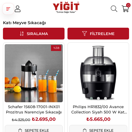
0
Katı Meyve Sıkacağı
Üye Girişi
Üye Ol
Facebook İle Bağlan
SIRALAMA
FILTRELEME
Google İle Bağlan
%38
İndirim
%38İndirim
Schafer 1S608-17001-INX01
Philips HR1832/00 Avance
Prozitrus Narenciye Sıkacağı
Collection Siyah 500 W Katı
Meyve Sıkacağı
₺2.695,00
₺5.665,00
₺4.325,00
SEPETE EKLE
SEPETE EKLE