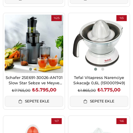
%25
%5
İndirim
İndirim
%25İndirim
%5İndirim
Schafer 2SE691-30026-ANT01
Tefal Vitapress Narenciye
Slow Star Sebze ve Meyve
Sıkacağı 0,6L (1510001949)
Sıkacağı-Antrasit
₺5.795,00
₺1.775,00
₺7.765,00
₺1.865,00
SEPETE EKLE
SEPETE EKLE
%7
%6
İndirim
İndirim
%7İndirim
%6İndirim