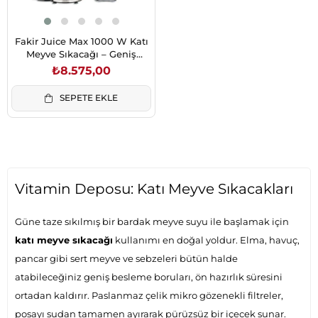
Fakir Juice Max 1000 W Katı
Meyve Sıkacağı – Geniş
Ağızlı, Paslanmaz Çelik
₺8.575,00
Gövde
SEPETE EKLE
Vitamin Deposu: Katı Meyve Sıkacakları
Güne taze sıkılmış bir bardak meyve suyu ile başlamak için
katı meyve sıkacağı
kullanımı en doğal yoldur. Elma, havuç,
pancar gibi sert meyve ve sebzeleri bütün halde
atabileceğiniz geniş besleme boruları, ön hazırlık süresini
ortadan kaldırır. Paslanmaz çelik mikro gözenekli filtreler,
posayı sudan tamamen ayırarak pürüzsüz bir içecek sunar.