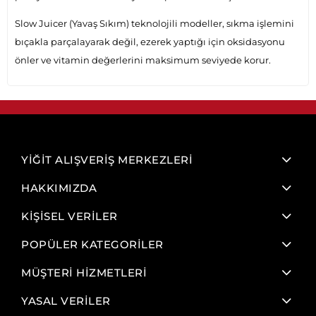
Slow Juicer (Yavaş Sıkım) teknolojili modeller, sıkma işlemini
bıçakla parçalayarak değil, ezerek yaptığı için oksidasyonu
önler ve vitamin değerlerini maksimum seviyede korur.
YİĞİT ALIŞVERİŞ MERKEZLERİ
HAKKIMIZDA
KİŞİSEL VERİLER
POPÜLER KATEGORİLER
MÜŞTERİ HİZMETLERİ
YASAL VERİLER