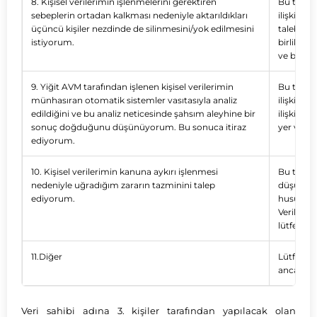
8. Kişisel verilerimin işlenmelerini gerektiren
Bu talebin
sebeplerin ortadan kalkması nedeniyle aktarıldıkları
ilişkin i
üçüncü kişiler nezdinde de silinmesini/yok edilmesini
talebinizi
istiyorum.
birlikte b
ve belgel
9. Yiğit AVM tarafından işlenen kişisel verilerimin
Bu talebi
münhasıran otomatik sistemler vasıtasıyla analiz
ilişkin d
edildiğini ve bu analiz neticesinde şahsım aleyhine bir
ilişkin t
sonuç doğduğunu düşünüyorum. Bu sonuca itiraz
yer verini
ediyorum.
10. Kişisel verilerimin kanuna aykırı işlenmesi
Bu talebi
nedeniyle uğradığım zararın tazminini talep
düşündüğü
ediyorum.
hususlara 
Verileri
lütfen Fo
11.Diğer
Lütfen b
ancak tal
Veri sahibi adına 3. kişiler tarafından yapılacak olan