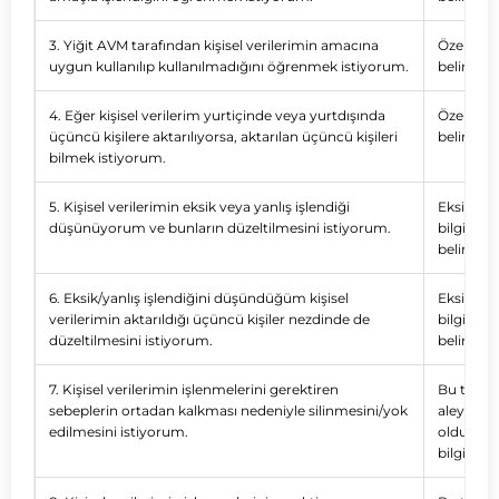
3. Yiğit AVM tarafından kişisel verilerimin amacına
Özel bir 
uygun kullanılıp kullanılmadığını öğrenmek istiyorum.
belirtiniz.
4. Eğer kişisel verilerim yurtiçinde veya yurtdışında
Özel bir 
üçüncü kişilere aktarılıyorsa, aktarılan üçüncü kişileri
belirtiniz.
bilmek istiyorum.
5. Kişisel verilerimin eksik veya yanlış işlendiği
Eksik ve 
düşünüyorum ve bunların düzeltilmesini istiyorum.
bilgileri
belirtiniz.
6. Eksik/yanlış işlendiğini düşündüğüm kişisel
Eksik ve 
verilerimin aktarıldığı üçüncü kişiler nezdinde de
bilgileri
düzeltilmesini istiyorum.
belirtiniz.
7. Kişisel verilerimin işlenmelerini gerektiren
Bu talebi
sebeplerin ortadan kalkması nedeniyle silinmesini/yok
aleyhini
edilmesini istiyorum.
olduğunu 
bilgi ve 