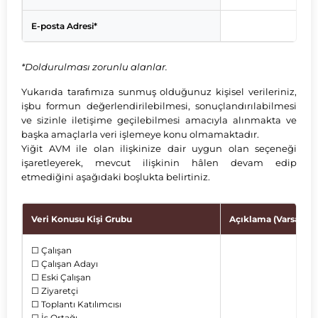
E-posta Adresi*
*Doldurulması zorunlu alanlar.
Yukarıda tarafımıza sunmuş olduğunuz kişisel verileriniz,
işbu formun değerlendirilebilmesi, sonuçlandırılabilmesi
ve sizinle iletişime geçilebilmesi amacıyla alınmakta ve
başka amaçlarla veri işlemeye konu olmamaktadır.
Yiğit AVM ile olan ilişkinize dair uygun olan seçeneği
işaretleyerek, mevcut ilişkinin hâlen devam edip
etmediğini aşağıdaki boşlukta belirtiniz.
Veri Konusu Kişi Grubu
Açıklama (Varsa Yazı
☐ Çalışan
☐ Çalışan Adayı
☐ Eski Çalışan
☐ Ziyaretçi
☐ Toplantı Katılımcısı
☐ İş Ortağı