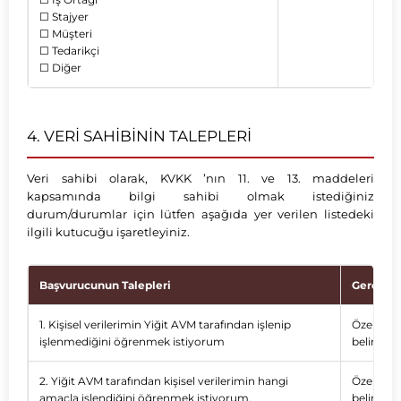
☐ Stajyer
☐ Müşteri
☐ Tedarikçi
☐ Diğer
4. VERİ SAHİBİNİN TALEPLERİ
Veri sahibi olarak, KVKK ’nın 11. ve 13. maddeleri
kapsamında bilgi sahibi olmak istediğiniz
durum/durumlar için lütfen aşağıda yer verilen listedeki
ilgili kutucuğu işaretleyiniz.
Başvurucunun Talepleri
Gereken 
1. Kişisel verilerimin Yiğit AVM tarafından işlenip
Özel bir 
işlenmediğini öğrenmek istiyorum
belirtiniz.
2. Yiğit AVM tarafından kişisel verilerimin hangi
Özel bir 
amaçla işlendiğini öğrenmek istiyorum.
belirtiniz.