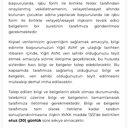
başvurularda, işbu form ile birlikte Noter tarafından
onaylanmış vekâletnamenin, velayet/vesayet altında
bulunan çocuklar adına yapılacak başvurularda ise işbu
form ile birlikte velayet/vesayet ilişkisini tevsik edici
belgelerin bir suretinin tarafımıza gönderilmesi
gerekmektedir.
Kişisel verilerinizin güvenliğini sağlamak amacıyla, bilgi
edinme başvurunuzun Yiğit AVM’ ye ulaştığı tarihten
itibaren içinde, Yiğit AVM, veri sahibi olduğunuzu teyit
etmek amacıyla sizinle iletişime geçebilecek, bu hususta
sizlerden bazı bilgi ve belgeler talep edebilecektir. Bu
kapsamda tarafımıza sağlamış olduğunuz bilgi ve
belgeler, veri sahibi olduğunuzun teyit edilmesini
müteakip derhal imha edilecektir.
Talep edilen bilgi ve belgelerin eksik olması durumunda,
talebimiz üzerine bilgi ve belgelerin tamamlanarak
tarafımıza iletilmesi gerekmektedir. Bilgi ve belgeler
tarafımıza tam olarak iletilene kadar talebin
sonuçlandırılmasına ilişkin KVKK madde 13/2’de belirtilen
otuz (30) günlük
süre askıya alınacaktır.