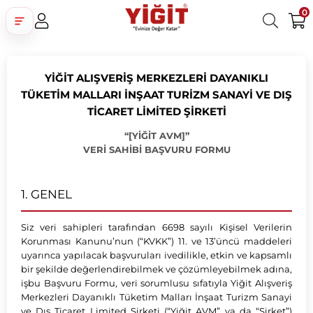
0
Üye Girişi
Üye Ol
Facebook İle Bağlan
YİĞİT ALIŞVERİŞ MERKEZLERİ DAYANIKLI
Google İle Bağlan
TÜKETİM MALLARI İNŞAAT TURİZM SANAYİ VE DIŞ
TİCARET LİMİTED ŞİRKETİ
“[YİĞİT AVM]”
VERİ SAHİBİ BAŞVURU FORMU
1. GENEL
Siz veri sahipleri tarafından 6698 sayılı Kişisel Verilerin
Korunması Kanunu’nun (“KVKK”) 11. ve 13’üncü maddeleri
uyarınca yapılacak başvuruları ivedilikle, etkin ve kapsamlı
bir şekilde değerlendirebilmek ve çözümleyebilmek adına,
işbu Başvuru Formu, veri sorumlusu sıfatıyla Yiğit Alışveriş
Merkezleri Dayanıklı Tüketim Malları İnşaat Turizm Sanayi
ve Dış Ticaret Limited Şirketi (“Yiğit AVM” ya da “Şirket”)