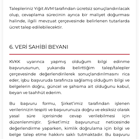
Talepleriniz Yiğit AVM tarafından ücretsiz sonuçlandırılacak
olup, cevaplama sürecinin ayrıca bir maliyet doğurması
halinde, ilgili mevzuat çerçevesinde belirlenen tutarlarda
ücret talep edilebilecektir.
6. VERİ SAHİBİ BEYANI
KVKK uyarınca yapmış olduğum bilgi edinme
başvurusunun, yukarıda belirttiğim talep/talepler
çerçevesinde değerlendirilerek sonuçlandırılmasını rica
eder, işbu başvuruda tarafınıza sağlamış olduğum bilgi ve
belgelerin doğru, güncel ve şahsıma ait olduğunu kabul,
beyan ve taahhüt ederim.
Bu başvuru formu, Şirket’imiz tarafından işlenen
verilerinizin tespiti ve başvurunuza doğru ve eksiksiz olarak
yasal süre içerisinde cevap verilebilmesi için
düzenlenmiştir. Şirket’imiz başvurunuz neticesinde
değerlendirme yaparken, kimlik doğrulama için bilgi ve
belge talep etme hakkını saklı tutmaktadır. Bu başvuru