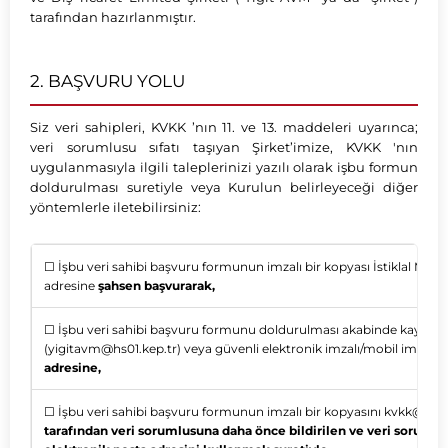
tarafından hazırlanmıştır.
2. BAŞVURU YOLU
Siz veri sahipleri, KVKK ’nın 11. ve 13. maddeleri uyarınca;
veri sorumlusu sıfatı taşıyan Şirket’imize, KVKK 'nın
uygulanmasıyla ilgili taleplerinizi yazılı olarak işbu formun
doldurulması suretiyle veya Kurulun belirleyeceği diğer
yöntemlerle iletebilirsiniz:
☐ İşbu veri sahibi başvuru formunun imzalı bir kopyası İstiklal Ma
adresine
şahsen başvurarak,
☐ İşbu veri sahibi başvuru formunu doldurulması akabinde kayıtlı e
(
yigitavm@hs01.kep.tr
) veya güvenli elektronik imzalı/mobil imzalı o
adresine,
☐ İşbu veri sahibi başvuru formunun imzalı bir kopyasını
kvkk@yigit
tarafından veri sorumlusuna daha önce bildirilen ve veri soruml