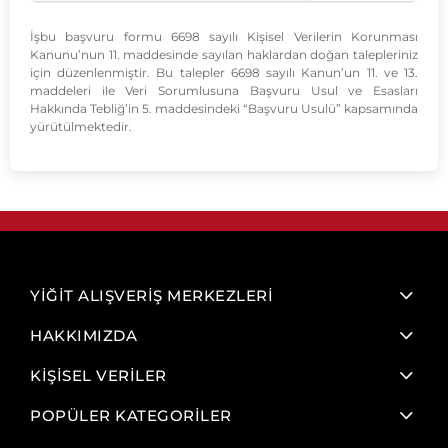
İşbu başvuru formu 6698 sayılı Kişisel Verilerin Korunması
Kanunu’nun 11. maddesinde sayılan haklardan doğan talepleriniz
için düzenlenmiştir. Bu talepler 6698 sayılı Kanun’un 11. ve 13.
maddeleri ile Veri Sorumlusuna Başvuru Usul ve Esasları
Hakkında Tebliğ’in 5. maddesindeki “Başvuru Usulü” kapsamında
yürütülmektedir.
YİĞİT ALIŞVERİŞ MERKEZLERİ
HAKKIMIZDA
KİŞİSEL VERİLER
POPÜLER KATEGORİLER