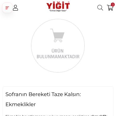
0
Üye Girişi
Üye Ol
Facebook İle Bağlan
Google İle Bağlan
Sofranın Bereketi Taze Kalsın:
Ekmeklikler