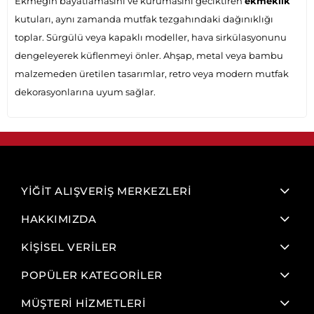
Ekmeğin bayatlamasını ve kurumasını geciktiren
ekmeklik
kutuları, aynı zamanda mutfak tezgahındaki dağınıklığı
toplar. Sürgülü veya kapaklı modeller, hava sirkülasyonunu
dengeleyerek küflenmeyi önler. Ahşap, metal veya bambu
malzemeden üretilen tasarımlar, retro veya modern mutfak
dekorasyonlarına uyum sağlar.
YİĞİT ALIŞVERİŞ MERKEZLERİ
HAKKIMIZDA
KİŞİSEL VERİLER
POPÜLER KATEGORİLER
MÜŞTERİ HİZMETLERİ