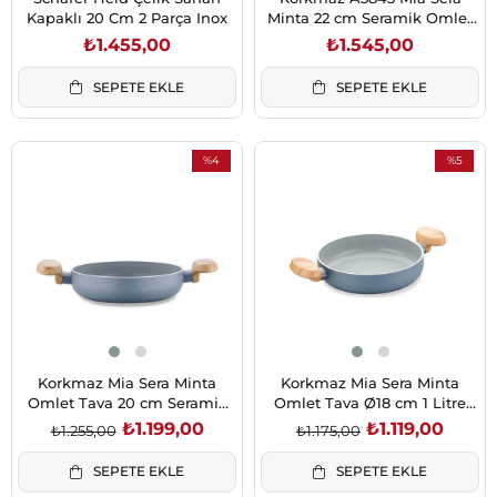
Kapaklı 20 Cm 2 Parça Inox
Minta 22 cm Seramik Omlet
Tava
₺1.455,00
₺1.545,00
SEPETE EKLE
SEPETE EKLE
%4
%5
İndirim
İndirim
%4İndirim
%5İndirim
Korkmaz Mia Sera Minta
Korkmaz Mia Sera Minta
Omlet Tava 20 cm Seramik
Omlet Tava Ø18 cm 1 Litre
Kaplama İndüksiyon Uyumlu
Seramik Kaplama
₺1.199,00
₺1.119,00
₺1.255,00
₺1.175,00
SEPETE EKLE
SEPETE EKLE