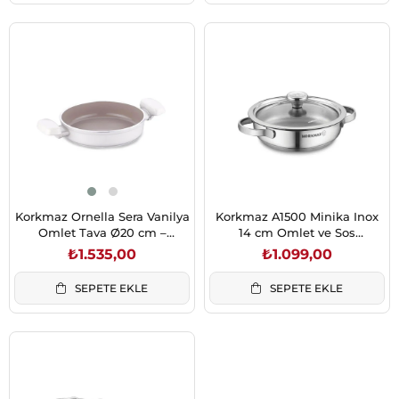
Korkmaz Ornella Sera Vanilya
Korkmaz A1500 Minika Inox
Omlet Tava Ø20 cm –
14 cm Omlet ve Sos
Seramik, Sağlıklı Pişirme
Tenceresi
₺1.535,00
₺1.099,00
SEPETE EKLE
SEPETE EKLE