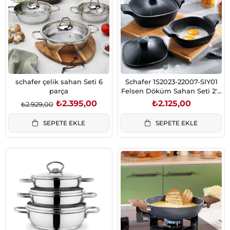
schafer çelik sahan Seti 6
Schafer 1S2023-22007-SIY01
parça
Felsen Döküm Sahan Seti 2'li
18-22 cm
₺2.395,00
₺2.125,00
₺2.929,00
SEPETE EKLE
SEPETE EKLE