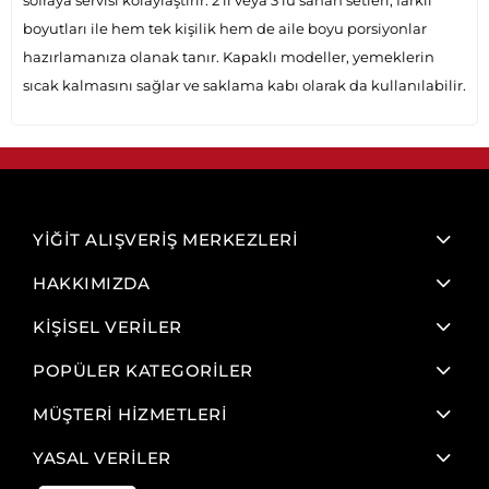
sofraya servisi kolaylaştırır. 2'li veya 3'lü sahan setleri, farklı
boyutları ile hem tek kişilik hem de aile boyu porsiyonlar
hazırlamanıza olanak tanır. Kapaklı modeller, yemeklerin
sıcak kalmasını sağlar ve saklama kabı olarak da kullanılabilir.
YİĞİT ALIŞVERİŞ MERKEZLERİ
HAKKIMIZDA
KİŞİSEL VERİLER
POPÜLER KATEGORİLER
MÜŞTERİ HİZMETLERİ
YASAL VERİLER