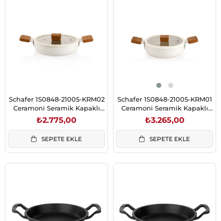
Schafer 1S0848-21005-KRM02
Schafer 1S0848-21005-KRM01
Ceramoni Seramik Kapaklı
Ceramoni Seramik Kapaklı
Sahan 22 Cm-Krem
Sahan 20 Cm-Krem
₺2.775,00
₺3.265,00
SEPETE EKLE
SEPETE EKLE