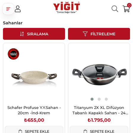
0
Sahanlar
Üye Girişi
Üye Ol
Facebook İle Bağlan
SIRALAMA
FILTRELEME
Google İle Bağlan
Schafer Profuse Y.Y.Sahan -
Titanyum 2X XL Difüzyon
20cm -İnd-Krem
Tabanlı Kapaklı Sahan - 24
cm
₺655,00
₺1.795,00
SEPETE EKLE
SEPETE EKLE