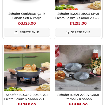
Schafer Cookhaus Çelik
Schafer 1S2037-21005-SIY01
Sahan Seti 6 Parça
Fiesta Seramik Sahan 20 Cm-
1 Parça-Siyah
₺3.125,00
₺1.215,00
SEPETE EKLE
SEPETE EKLE
Schafer 1S2037-21005-SIY02
Schafer 1S1621-22007-GRI01
Fiesta Seramik Sahan 22 Cm-
Eternal 2 li Sahan
1 Parça-Siyah
18Cm+22Cm-Gri
₺1.285,00
₺1.885,00