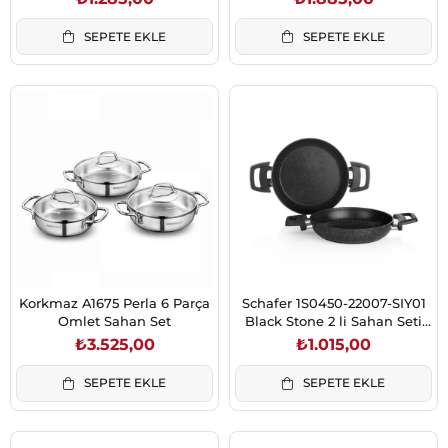
SEPETE EKLE
SEPETE EKLE
Korkmaz A1675 Perla 6 Parça
Schafer 1S0450-22007-SIY01
Omlet Sahan Set
Black Stone 2 li Sahan Seti
18+22 Cm-Siyah
₺3.525,00
₺1.015,00
SEPETE EKLE
SEPETE EKLE