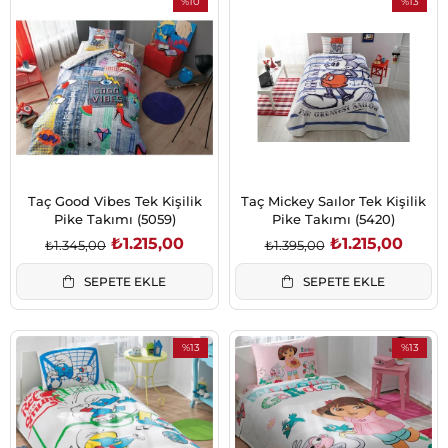
%10
%13
İndirim
İndirim
%10İndirim
%13İndirim
Taç Good Vibes Tek Kişilik
Taç Mickey Saılor Tek Kişilik
Pike Takımı (5059)
Pike Takımı (5420)
₺1.215,00
₺1.215,00
₺1.345,00
₺1.395,00
SEPETE EKLE
SEPETE EKLE
%13
%13
İndirim
İndirim
%13İndirim
%13İndirim