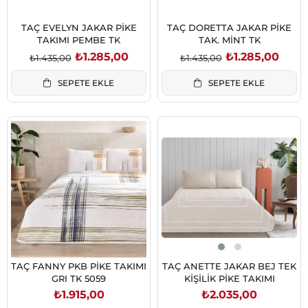
TAÇ EVELYN JAKAR PİKE
TAÇ DORETTA JAKAR PİKE
TAKIMI PEMBE TK
TAK. MİNT TK
₺1.285,00
₺1.285,00
₺1.435,00
₺1.435,00
SEPETE EKLE
SEPETE EKLE
TAÇ FANNY PKB PİKE TAKIMI
TAÇ ANETTE JAKAR BEJ TEK
GRI TK 5059
KİŞİLİK PİKE TAKIMI
₺1.915,00
₺2.035,00