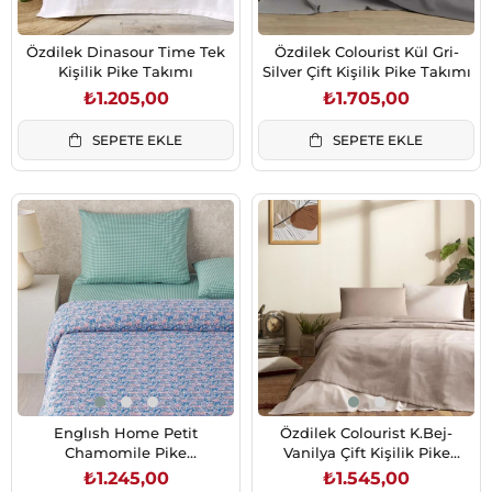
Özdilek Dinasour Time Tek
Özdilek Colourist Kül Gri-
Kişilik Pike Takımı
Silver Çift Kişilik Pike Takımı
₺1.205,00
₺1.705,00
SEPETE EKLE
SEPETE EKLE
Englısh Home Petit
Özdilek Colourist K.Bej-
Chamomile Pike
Vanilya Çift Kişilik Pike
Takımı,Pembe 150x220 cm
Takımı
₺1.245,00
₺1.545,00