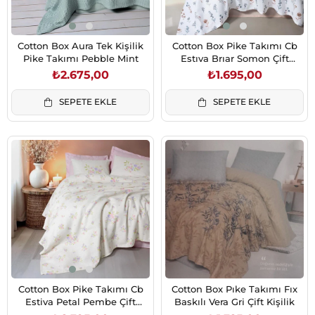
Cotton Box Aura Tek Kişilik
Cotton Box Pike Takımı Cb
Pike Takımı Pebble Mint
Estıva Brıar Somon Çift
Kişilik
₺2.675,00
₺1.695,00
SEPETE EKLE
SEPETE EKLE
Cotton Box Pike Takımı Cb
Cotton Box Pıke Takımı Fıx
Estiva Petal Pembe Çift
Baskılı Vera Gri Çift Kişilik
Kişilik