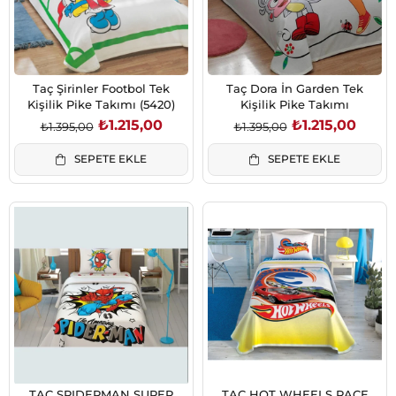
Taç Şirinler Footbol Tek
Taç Dora İn Garden Tek
Kişilik Pike Takımı (5420)
Kişilik Pike Takımı
₺1.215,00
₺1.215,00
₺1.395,00
₺1.395,00
SEPETE EKLE
SEPETE EKLE
TAÇ SPIDERMAN SUPER
TAÇ HOT WHEELS RACE