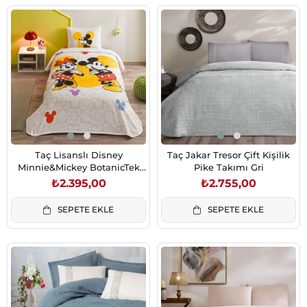
Taç Lisanslı Disney
Taç Jakar Tresor Çift Kişilik
Minnie&Mickey BotanicTek
Pike Takımı Gri
Kişilik Pamuk Pike Takımı
₺2.395,00
₺2.755,00
SEPETE EKLE
SEPETE EKLE