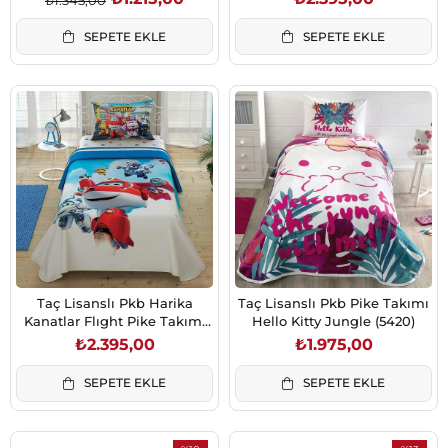
SEPETE EKLE
SEPETE EKLE
Taç Lisanslı Pkb Harika
Taç Lisanslı Pkb Pike Takımı
Kanatlar Flıght Pike Takımı
Hello Kitty Jungle (5420)
(5420)
₺2.395,00
₺1.975,00
SEPETE EKLE
SEPETE EKLE