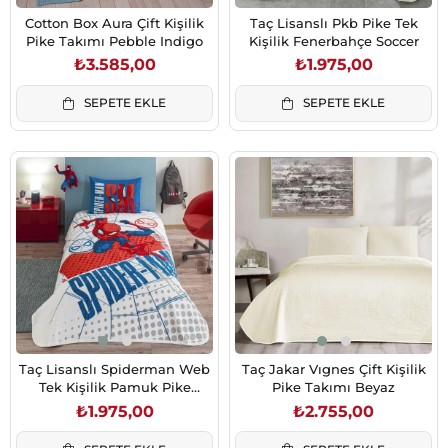
Cotton Box Aura Çift Kişilik
Taç Lisanslı Pkb Pike Tek
Pike Takımı Pebble Indigo
Kişilik Fenerbahçe Soccer
₺3.585,00
₺1.975,00
SEPETE EKLE
SEPETE EKLE
Taç Lisanslı Spiderman Web
Taç Jakar Vıgnes Çift Kişilik
Tek Kişilik Pamuk Pike
Pike Takımı Beyaz
Takımı
₺1.975,00
₺2.755,00