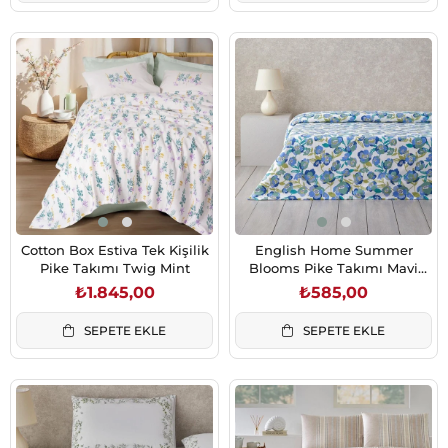
Cotton Box Estiva Tek Kişilik
English Home Summer
Pike Takımı Twig Mint
Blooms Pike Takımı Mavi
150x220 cm
₺1.845,00
₺585,00
SEPETE EKLE
SEPETE EKLE