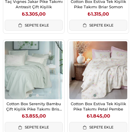
Taç Vıgnes Jakar Pike Takımı
Cotton Box Estiva Tek Kişilik
Antrasit Çift Kişilik
Pike Takımı Briar Somon
₺3.305,00
₺1.315,00
SEPETE EKLE
SEPETE EKLE
Cotton Box Serenity Bambu
Cotton Box Estiva Tek Kişilik
Çift Kişilik Pike Takımı Brisa
Pike Takımı Petal Pembe
Mint
₺3.855,00
₺1.845,00
SEPETE EKLE
SEPETE EKLE