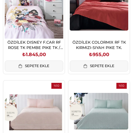
ÖZDİLEK DISNEY F.CAR RF
ÖZDİLEK COLORMIX RF TK
ROSE TK PEMBE PIKE TK /
KIRMIZI-SIYAH PIKE TK.
8697353558504
₺1.845,00
₺955,00
SEPETE EKLE
SEPETE EKLE
%10
%10
İndirim
İndirim
%10İndirim
%10İndiri