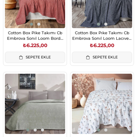
Cotton Box Pike Takımı Cb
Cotton Box Pıke Takımı Cb
Embrova Sonıl Loom Bordo
Embrova Sonıl Loom Lacıvert
Çift Kişilik
C.K. 8680108080993
₺6.225,00
₺6.225,00
SEPETE EKLE
SEPETE EKLE