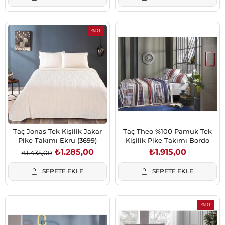
%10
İndirim
%10İndirim
Taç Jonas Tek Kişilik Jakar
Taç Theo %100 Pamuk Tek
Pike Takımı Ekru (3699)
Kişilik Pike Takımı Bordo
₺1.285,00
₺1.915,00
₺1.435,00
SEPETE EKLE
SEPETE EKLE
%10
İndirim
%10İndiri