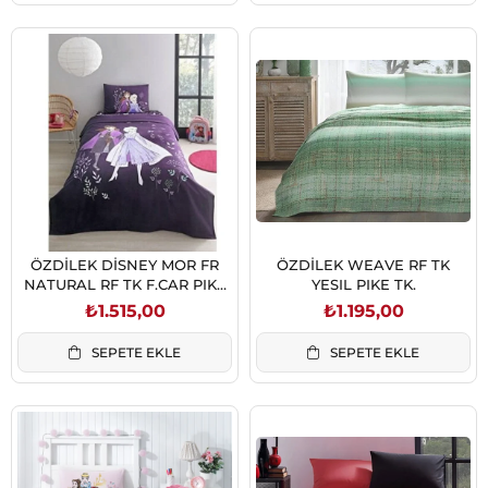
ÖZDİLEK DİSNEY MOR FR
ÖZDİLEK WEAVE RF TK
NATURAL RF TK F.CAR PIKE
YESIL PIKE TK.
TK. 8697353526169
₺1.515,00
₺1.195,00
SEPETE EKLE
SEPETE EKLE