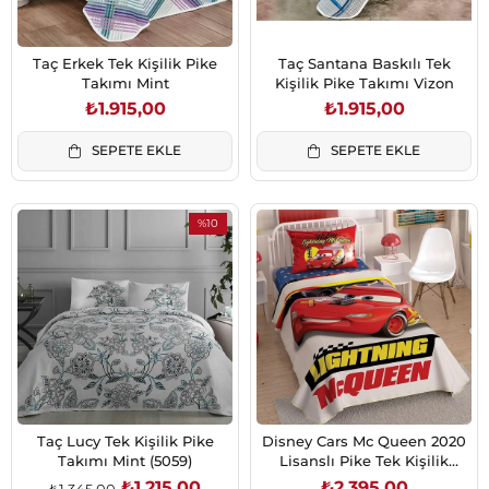
Taç Erkek Tek Kişilik Pike
Taç Santana Baskılı Tek
Takımı Mint
Kişilik Pike Takımı Vizon
₺1.915,00
₺1.915,00
SEPETE EKLE
SEPETE EKLE
%10
İndirim
%10İndirim
Taç Lucy Tek Kişilik Pike
Disney Cars Mc Queen 2020
Takımı Mint (5059)
Lisanslı Pike Tek Kişilik
(5420)
₺1.215,00
₺2.395,00
₺1.345,00