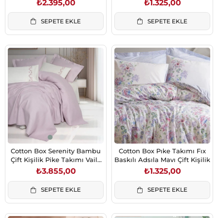
₺2.395,00
₺1.325,00
SEPETE EKLE
SEPETE EKLE
Cotton Box Serenity Bambu
Cotton Box Pıke Takımı Fıx
Çift Kişilik Pike Takımı Vaila
Baskılı Adsıla Mavı Çift Kişilik
Lila
₺3.855,00
₺1.325,00
SEPETE EKLE
SEPETE EKLE