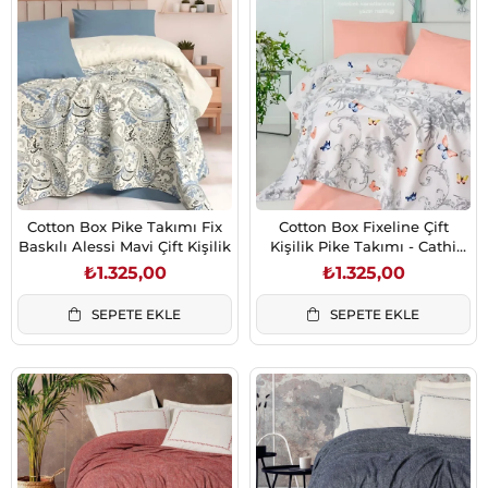
Cotton Box Pike Takımı Fix
Cotton Box Fixeline Çift
Baskılı Alessi Mavi Çift Kişilik
Kişilik Pike Takımı - Cathi
Somon
₺1.325,00
₺1.325,00
SEPETE EKLE
SEPETE EKLE