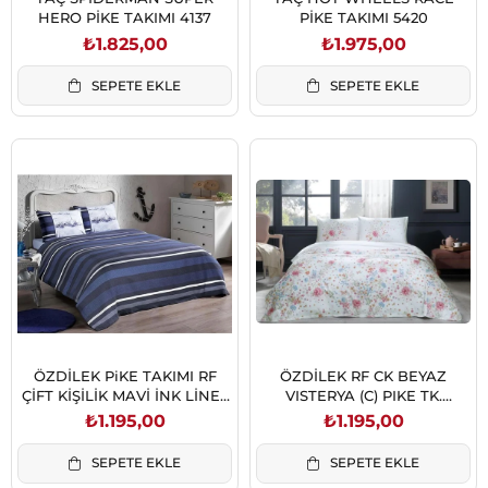
HERO PİKE TAKIMI 4137
PİKE TAKIMI 5420
₺1.825,00
₺1.975,00
SEPETE EKLE
SEPETE EKLE
ÖZDİLEK PiKE TAKIMI RF
ÖZDİLEK RF CK BEYAZ
ÇİFT KİŞİLİK MAVİ İNK LİNES
VISTERYA (C) PIKE TK.
(P)
8697353549380
₺1.195,00
₺1.195,00
SEPETE EKLE
SEPETE EKLE