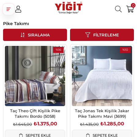
0
Pike Takımı
Üye Girişi
Üye Ol
Facebook İle Bağlan
SIRALAMA
FILTRELEME
Google İle Bağlan
%16
%10
İndirim
İndirim
%16İndirim
%10İndiri
Taç Theo Çİft Kişilik Pike
Taç Jonas Tek Kişilik Jakar
Takımı Bordo (5058)
Pike Takımı Mavi (3699)
₺1.375,00
₺1.285,00
₺1.645,00
₺1.435,00
SEPETE EKLE
SEPETE EKLE