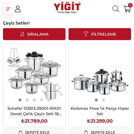
0
Çeyiz Setleri
Üye Girişi
Üye Ol
Facebook İle Bağlan
SIRALAMA
FILTRELEME
Google İle Bağlan
Schafer 1S3513-29001-INX01
Korkmaz Flora 14 Parça Hiper
Jewel Çelik Çeyiz Seti-18
Set
Parça-Inox
₺21.789,00
₺21.299,00
SEPETE EKLE
SEPETE EKLE