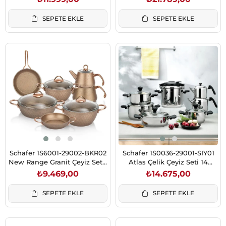
SEPETE EKLE
SEPETE EKLE
Schafer 1S6001-29002-BKR02
Schafer 1S0036-29001-SIY01
New Range Granit Çeyiz Seti-
Atlas Çelik Çeyiz Seti 14
11 Parça Bakır
Parça-Siyah
₺9.469,00
₺14.675,00
SEPETE EKLE
SEPETE EKLE