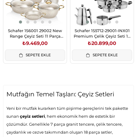
Schafer 1S6001 29002 New
Schafer 1S5712-29001-INX01
Range Çeyiz Seti 11 Parça
Premium Çelik Çeyiz Seti 18
Beyaz
Parça-Inox
₺9.469,00
₺20.899,00
SEPETE EKLE
SEPETE EKLE
Mutfağın Temel Taşları: Çeyiz Setleri
Yeni bir mutfak kurarken tüm pişirme gereçlerini tek pakette
sunan
çeyiz setleri
, hem ekonomik hem de estetik bir
çözümdür. Genellikle 7 parça granit tencere, çelik tencere,
çaydanlık ve cezve takımından oluşan 18 parça setler,