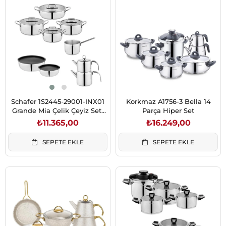
Schafer 1S2445-29001-INX01
Korkmaz A1756-3 Bella 14
Grande Mia Çelik Çeyiz Seti
Parça Hiper Set
16 Parça-Inox
₺11.365,00
₺16.249,00
SEPETE EKLE
SEPETE EKLE