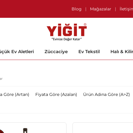
Blog
|
Mağazalar
|
İletiş
çük Ev Aletleri
Züccaciye
Ev Tekstil
Halı & Kil
ar
ta Göre (Artan)
Fiyata Göre (Azalan)
Ürün Adına Göre (A>Z)