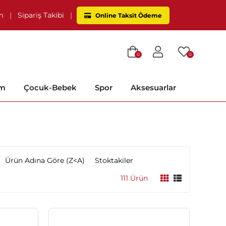
im
|
Sipariş Takibi
|
Online Taksit Ödeme
0
0
im
Çocuk-Bebek
Spor
Aksesuarlar
Ürün Adına Göre (Z<A)
Stoktakiler
111 Ürün