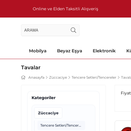
Online ve Elden Taksitli Alışveriş
Mobilya
Beyaz Eşya
Elektronik
Kü
Tavalar
Anasayfa
Züccaciye
Tencere Setleri/Tencereler
Taval
Fiya
Kategoriler
Züccaciye
Tencere Setleri/Tencereler