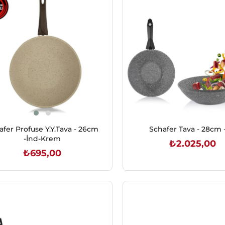
afer Profuse Y.Y.Tava - 26cm
Schafer Tava - 28cm 
-İnd-Krem
₺2.025,00
₺695,00
SEPETE EKLE
SEPETE EKLE