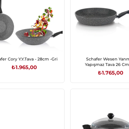
fer Cory Y.Y.Tava - 28cm -Gri
Schafer Wesen Yan
Yapışmaz Tava 26 Cm
₺1.965,00
₺1.765,00
SEPETE EKLE
SEPETE EKLE