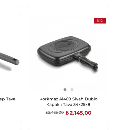
SEPETE EKLE
%12
İndirim
%12İndirim
rep Tava
Korkmaz A1469 Siyah Dublo
Kapaklı Tava 34x25x8
₺2.145,00
₺2.435,00
SEPETE EKLE