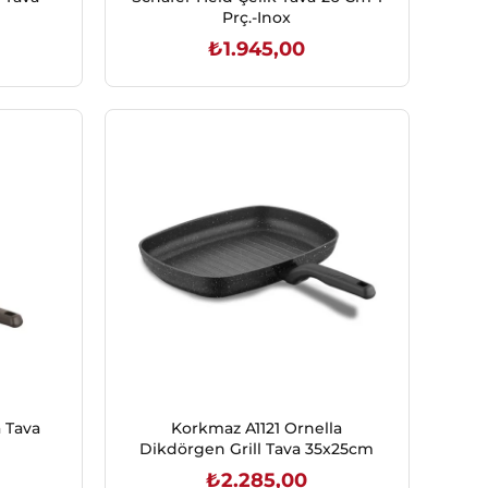
Prç.-Inox
₺1.945,00
SEPETE EKLE
 Tava
Korkmaz A1121 Ornella
Dikdörgen Grill Tava 35x25cm
₺2.285,00