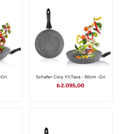
-Gri
Schafer Cory Y.Y.Tava - 30cm -Gri
₺2.095,00
SEPETE EKLE