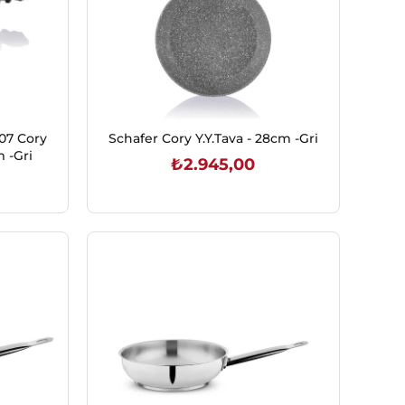
07 Cory
Schafer Cory Y.Y.Tava - 28cm -Gri
m -Gri
₺2.945,00
SEPETE EKLE