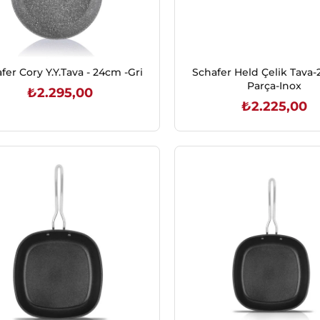
fer Cory Y.Y.Tava - 24cm -Gri
Schafer Held Çelik Tava-
Parça-Inox
₺2.295,00
₺2.225,00
SEPETE EKLE
SEPETE EKLE