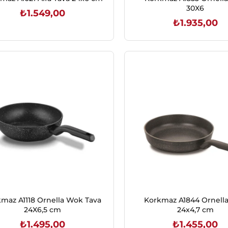
30X6
₺1.549,00
₺1.935,00
SEPETE EKLE
SEPETE EKLE
maz A1118 Ornella Wok Tava
Korkmaz A1844 Ornella
24X6,5 cm
24x4,7 cm
₺1.495,00
₺1.455,00