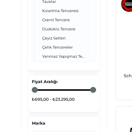
Tavalar
Kızartma Tenceresi
Granit Tencere
Düdüklü Tencere
Çeyiz Setleri
Çelik Tencereler
Yanmaz Yapışmaz Tencereler
Sahanlar
Döküm Tepsi
Sch
Fiyat Aralığı
Döküm Tencere
₺695,00 - ₺23.295,00
Marka