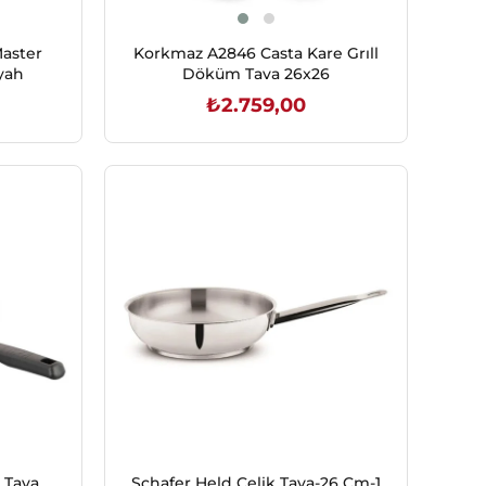
aster
Korkmaz A2846 Casta Kare Grıll
yah
Döküm Tava 26x26
₺2.759,00
SEPETE EKLE
 Tava
Schafer Held Çelik Tava-26 Cm-1