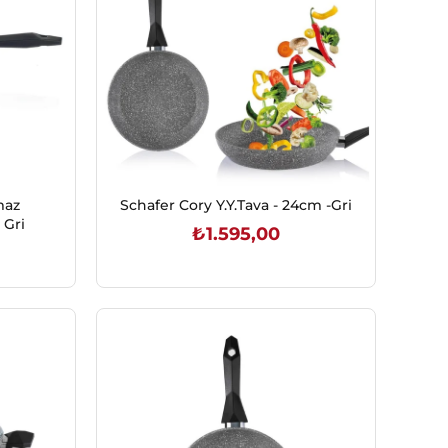
maz
Schafer Cory Y.Y.Tava - 24cm -Gri
 Gri
₺1.595,00
SEPETE EKLE