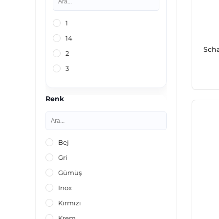
1
14
Scha
2
3
Renk
Bej
Gri
Gümüş
Inox
Kırmızı
Krem