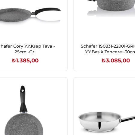
hafer Cory Y.Y.Krep Tava -
Schafer 1S0831-22001-GRI
25cm -Gri
Y.Y.Basık Tencere -30c
₺1.385,00
₺3.085,00
SEPETE EKLE
SEPETE EKLE