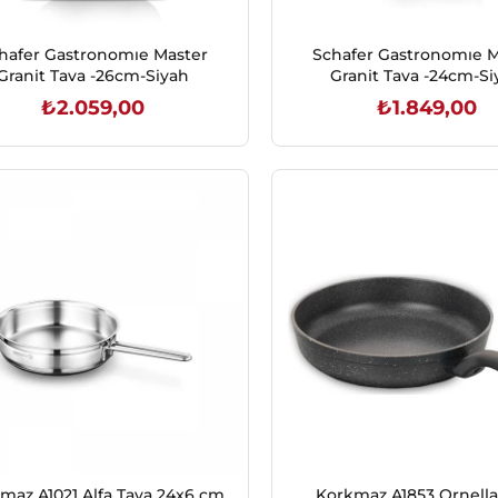
hafer Gastronomıe Master
Schafer Gastronomıe M
Granit Tava -26cm-Siyah
Granit Tava -24cm-Si
₺2.059,00
₺1.849,00
SEPETE EKLE
SEPETE EKLE
maz A1021 Alfa Tava 24x6 cm
Korkmaz A1853 Ornella