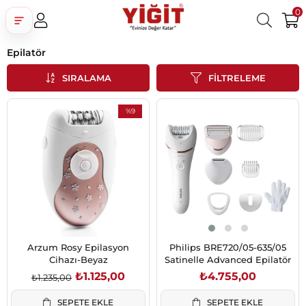
0
Epilatör
Üye Girişi
Üye Ol
Facebook İle Bağlan
SIRALAMA
FILTRELEME
Google İle Bağlan
%9
İndirim
%9İndirim
Arzum Rosy Epilasyon
Philips BRE720/05-635/05
Cihazı-Beyaz
Satinelle Advanced Epilatör
₺1.125,00
₺4.755,00
₺1.235,00
SEPETE EKLE
SEPETE EKLE