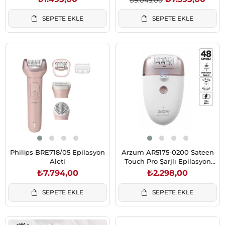
SEPETE EKLE
SEPETE EKLE
Philips BRE718/05 Epilasyon
Arzum AR5175-0200 Sateen
Aleti
Touch Pro Şarjlı Epilasyon
Seti 48 Cımbızlı USB Şarjlı
₺7.794,00
₺2.298,00
Epilatör
SEPETE EKLE
SEPETE EKLE