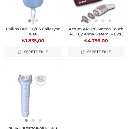
Philips BRE228/05 Epilasyon
Arzum AR5176 Sateen Touch
Aleti
IPL Tüy Alma Sistemi – Evde
Kalıcı Pürüzsüzlük
₺1.835,00
₺4.795,00
SEPETE EKLE
SEPETE EKLE
Philips BRE708/05 Islak &