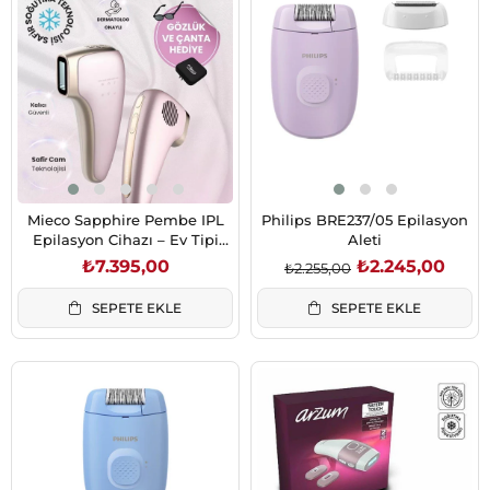
Mieco Sapphire Pembe IPL
Philips BRE237/05 Epilasyon
Epilasyon Cihazı – Ev Tipi
Aleti
Ağrısız Tüy Alma
₺7.395,00
₺2.245,00
₺2.255,00
SEPETE EKLE
SEPETE EKLE