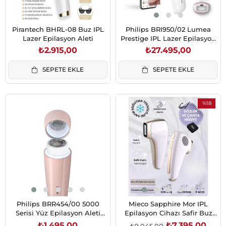
Pirantech BHRL-08 Buz IPL
Philips BRI950/02 Lumea
Lazer Epilasyon Aleti
Prestige IPL Lazer Epilasyon
Aleti
₺2.915,00
₺27.495,00
SEPETE EKLE
SEPETE EKLE
%18
İndirim
%18İndirim
Philips BRR454/00 5000
Mieco Sapphire Mor IPL
Serisi Yüz Epilasyon Aleti
Epilasyon Cihazı Safir Buz
LED Işıklı
Kompresli
₺1.495,00
₺7.395,00
₺9.045,00