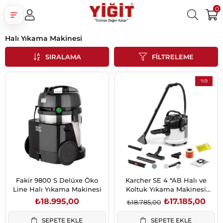
0
Halı Yıkama Makinesi
Üye Girişi
Üye Ol
Facebook İle Bağlan
SIRALAMA
FILTRELEME
Google İle Bağlan
%9
İndirim
%9İndirim
Fakir 9800 S Delüxe Öko
Karcher SE 4 *AB Halı ve
Line Halı Yıkama Makinesi
Koltuk Yıkama Makinesi
(1.081-150.0)
₺18.995,00
₺17.185,00
₺18.785,00
SEPETE EKLE
SEPETE EKLE