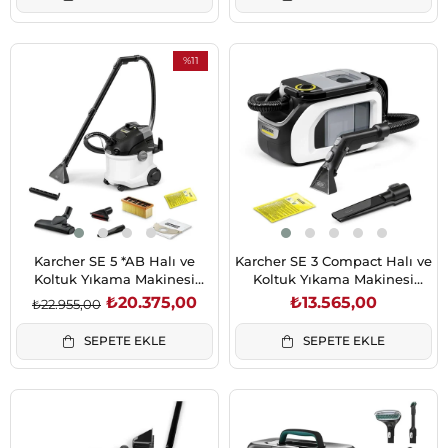
%11
İndirim
%11İndirim
Karcher SE 5 *AB Halı ve
Karcher SE 3 Compact Halı ve
Koltuk Yıkama Makinesi
Koltuk Yıkama Makinesi
(1.081-230.0)
(1.081-530.0)
₺20.375,00
₺13.565,00
₺22.955,00
SEPETE EKLE
SEPETE EKLE