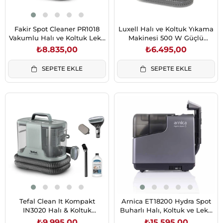
Fakir Spot Cleaner PR1018
Luxell Halı ve Koltuk Yıkama
Vakumlu Halı ve Koltuk Leke
Makinesi 500 W Güçlü
Temizleyici
Vakumlu
₺8.835,00
₺6.495,00
SEPETE EKLE
SEPETE EKLE
Tefal Clean It Kompakt
Arnica ET18200 Hydra Spot
IN3020 Halı & Koltuk
Buharlı Halı, Koltuk ve Leke
Temizleme Makinesi 750
Temizleme Makinesi
₺9.995,00
₺15.595,00