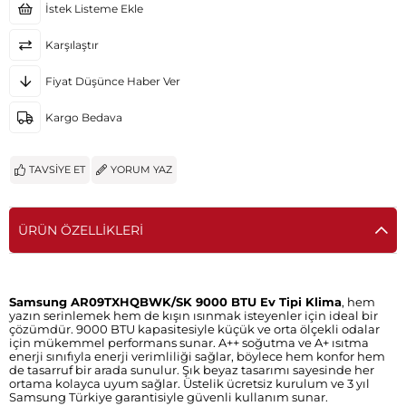
İstek Listeme Ekle
Karşılaştır
Fiyat Düşünce Haber Ver
Kargo Bedava
TAVSIYE ET
YORUM YAZ
ÜRÜN ÖZELLIKLERI
Samsung AR09TXHQBWK/SK 9000 BTU Ev Tipi Klima
, hem
yazın serinlemek hem de kışın ısınmak isteyenler için ideal bir
çözümdür. 9000 BTU kapasitesiyle küçük ve orta ölçekli odalar
için mükemmel performans sunar. A++ soğutma ve A+ ısıtma
enerji sınıfıyla enerji verimliliği sağlar, böylece hem konfor hem
de tasarruf bir arada sunulur. Şık beyaz tasarımı sayesinde her
ortama kolayca uyum sağlar. Üstelik ücretsiz kurulum ve 3 yıl
Samsung Türkiye garantisiyle güvenli kullanım sunar.