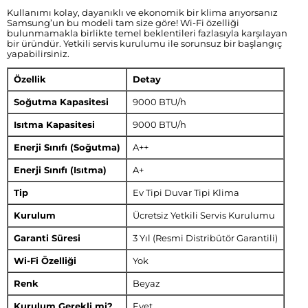
Kullanımı kolay, dayanıklı ve ekonomik bir klima arıyorsanız
Samsung’un bu modeli tam size göre! Wi-Fi özelliği
bulunmamakla birlikte temel beklentileri fazlasıyla karşılayan
bir üründür. Yetkili servis kurulumu ile sorunsuz bir başlangıç
yapabilirsiniz.
Özellik
Detay
Soğutma Kapasitesi
9000 BTU/h
Isıtma Kapasitesi
9000 BTU/h
Enerji Sınıfı (Soğutma)
A++
Enerji Sınıfı (Isıtma)
A+
Tip
Ev Tipi Duvar Tipi Klima
Kurulum
Ücretsiz Yetkili Servis Kurulumu
Garanti Süresi
3 Yıl (Resmi Distribütör Garantili)
Wi-Fi Özelliği
Yok
Renk
Beyaz
Kurulum Gerekli mi?
Evet