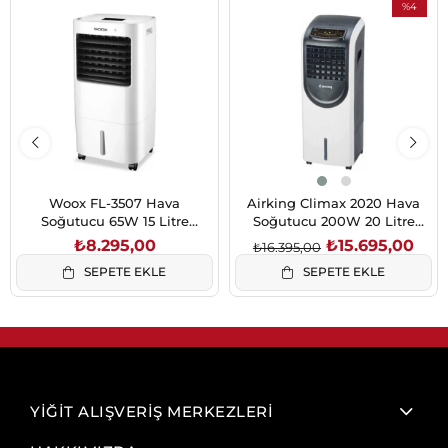
%4
İndirim
%4İndirim
Woox FL-3507 Hava
Airking Climax 2020 Hava
Soğutucu 65W 15 Litre
Soğutucu 200W 20 Litre
Uzaktan Kumandalı
Antrasit İyonizerli ve Uzaktan
₺8.295,00
₺15.695,00
₺16.395,00
Kumandalı
SEPETE EKLE
SEPETE EKLE
YİĞİT ALIŞVERİŞ MERKEZLERİ