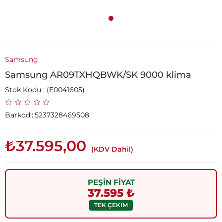
Samsung
Samsung AR09TXHQBWK/SK 9000 klima
Stok Kodu
(E0041605)
Barkod
:
5237328469508
₺37.595,00
(KDV Dahil)
PEŞİN FİYAT
37.595 ₺
TEK ÇEKİM