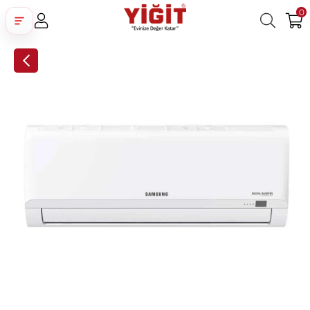
0
Üye Girişi
Üye Ol
Facebook İle Bağlan
Google İle Bağlan