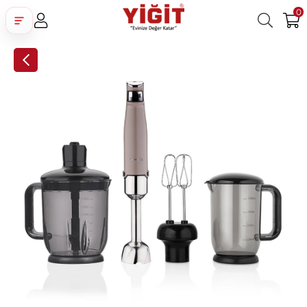
0
Üye Girişi
Üye Ol
Facebook İle Bağlan
Google İle Bağlan