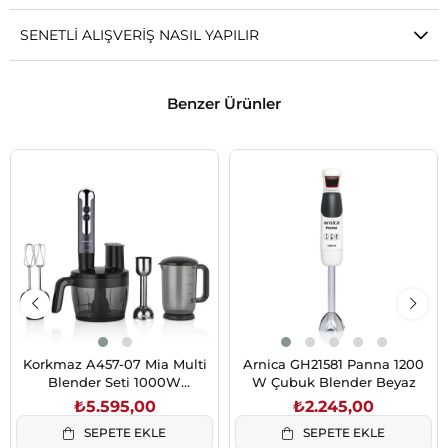
SENETLI ALIŞVERIŞ NASIL YAPILIR
Benzer Ürünler
Korkmaz A457-07 Mia Multi
Arnica GH21581 Panna 1200
Blender Seti 1000W
W Çubuk Blender Beyaz
Cosmica/Krom
₺5.595,00
₺2.245,00
SEPETE EKLE
SEPETE EKLE