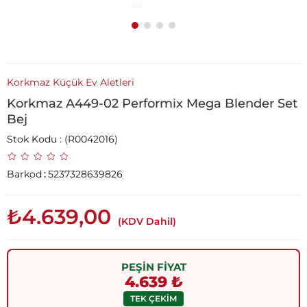
Korkmaz Küçük Ev Aletleri
Korkmaz A449-02 Performix Mega Blender Set
Bej
Stok Kodu
(R0042016)
Barkod
:
5237328639826
₺4.639,00
(KDV Dahil)
PEŞİN FİYAT
4.639 ₺
TEK ÇEKİM