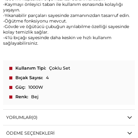
-Kaymayı önleyici taban ile kullanım esnasında kolaylığı
yaşayın.
-Yıkanabilir parçaları sayesinde zamanınızdan tasarruf edin.
-Öğütme fonksiyonu mevcut.
-Gövde ve öğütücü çubuğun ayrılabilme özelliği sayesinde
kolay temizlik sağlar.
-4'lü bıçağı sayesinde daha keskin ve hızlı kullanım
sağlayabilirsiniz.
Kullanım Tipi
Çoklu Set
Bıçak Sayısı
4
Güç
1000W
Renk
Bej
YORUMLAR
(0)
ÖDEME SEÇENEKLERI