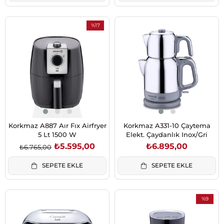
%17
İndirim
%17İndirim
Korkmaz A887 Aır Fıx Airfryer
Korkmaz A331-10 Çaytema
5 Lt 1500 W
Elekt. Çaydanlık Inox/Gri
₺5.595,00
₺6.895,00
₺6.765,00
SEPETE EKLE
SEPETE EKLE
%9
İndirim
%9İndirim