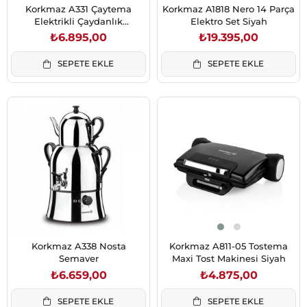
Korkmaz A331 Çaytema
Korkmaz A1818 Nero 14 Parça
Elektrikli Çaydanlık
Elektro Set Siyah
İnox/Krom
₺6.895,00
₺19.395,00
SEPETE EKLE
SEPETE EKLE
Korkmaz A338 Nosta
Korkmaz A811-05 Tostema
Semaver
Maxi Tost Makinesi Siyah
₺6.659,00
₺4.875,00
SEPETE EKLE
SEPETE EKLE