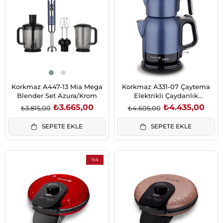
%4İndirim
%4İndirim
Korkmaz A447-13 Mia Mega
Korkmaz A331-07 Çaytema
Blender Set Azura/Krom
Elektrikli Çaydanlık
Azura/Krom
₺3.665,00
₺4.435,00
₺3.815,00
₺4.605,00
SEPETE EKLE
SEPETE EKLE
%4
İndirim
%4İndirim