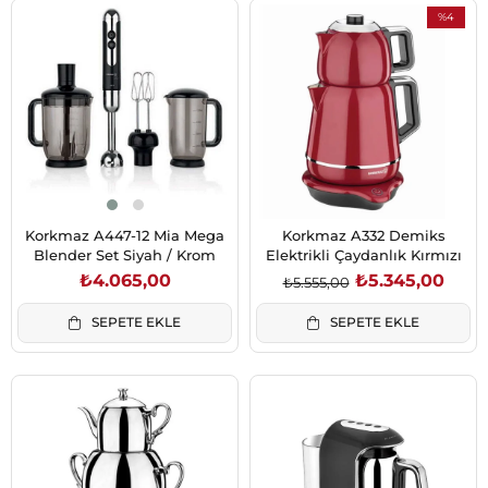
%4
İndirim
%4İndirim
Korkmaz A447-12 Mia Mega
Korkmaz A332 Demiks
Blender Set Siyah / Krom
Elektrikli Çaydanlık Kırmızı
₺4.065,00
₺5.345,00
₺5.555,00
SEPETE EKLE
SEPETE EKLE