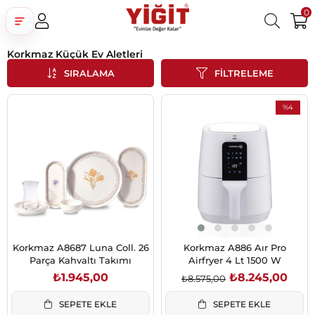
0
Korkmaz Küçük Ev Aletleri
Üye Girişi
Üye Ol
Facebook İle Bağlan
SIRALAMA
FILTRELEME
Google İle Bağlan
%4
İndirim
%4İndirim
Korkmaz A8687 Luna Coll. 26
Korkmaz A886 Aır Pro
Parça Kahvaltı Takımı
Airfryer 4 Lt 1500 W
₺1.945,00
₺8.245,00
₺8.575,00
SEPETE EKLE
SEPETE EKLE