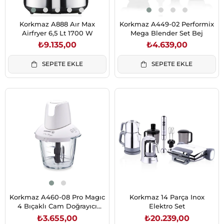
Korkmaz A888 Aır Max
Korkmaz A449-02 Performix
Airfryer 6,5 Lt 1700 W
Mega Blender Set Bej
₺9.135,00
₺4.639,00
SEPETE EKLE
SEPETE EKLE
Korkmaz A460-08 Pro Magıc
Korkmaz 14 Parça Inox
4 Bıçaklı Cam Doğrayıcı
Elektro Set
Vanilya/Krom
₺3.655,00
₺20.239,00