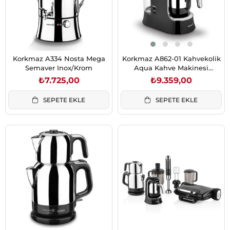
Korkmaz A334 Nosta Mega
Korkmaz A862-01 Kahvekolik
Semaver Inox/Krom
Aqua Kahve Makinesi
Siyah/Krom
₺7.725,00
₺9.359,00
SEPETE EKLE
SEPETE EKLE