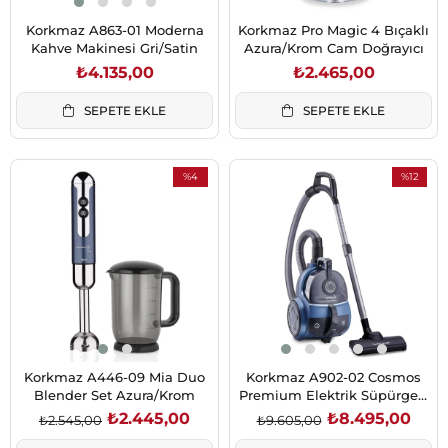
Korkmaz A863-01 Moderna
Korkmaz Pro Magic 4 Bıçaklı
Kahve Makinesi Gri/Satin
Azura/Krom Cam Doğrayıcı
₺4.135,00
₺2.465,00
SEPETE EKLE
SEPETE EKLE
%4
%12
İndirim
İndirim
%4İndirim
%12İndirim
Korkmaz A446-09 Mia Duo
Korkmaz A902-02 Cosmos
Blender Set Azura/Krom
Premium Elektrik Süpürgesi
Azura/Siyah
₺2.445,00
₺8.495,00
₺2.545,00
₺9.605,00