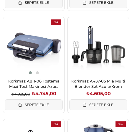
SEPETE EKLE
SEPETE EKLE
%4
İndirim
%4İndirim
Korkmaz A811-06 Tostema
Korkmaz A457-05 Mia Multi
Maxi Tost Makinesi Azura
Blender Set Azura/Krom
₺4.745,00
₺4.605,00
₺4.925,00
SEPETE EKLE
SEPETE EKLE
%4
%4
İndirim
İndirim