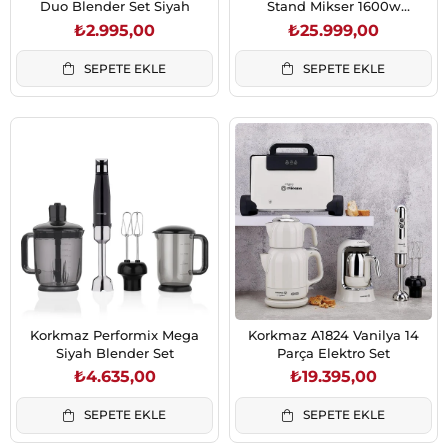
Duo Blender Set Siyah
Stand Mikser 1600w
Siyah/Satin
₺2.995,00
₺25.999,00
SEPETE EKLE
SEPETE EKLE
Korkmaz Performix Mega
Korkmaz A1824 Vanilya 14
Siyah Blender Set
Parça Elektro Set
₺4.635,00
₺19.395,00
SEPETE EKLE
SEPETE EKLE