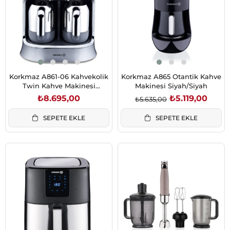
Korkmaz A861-06 Kahvekolik
Korkmaz A865 Otantik Kahve
Twin Kahve Makinesi
Makinesi Siyah/Siyah
Inox/Krom
₺8.695,00
₺5.119,00
₺5.635,00
SEPETE EKLE
SEPETE EKLE