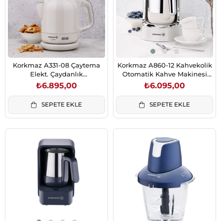
Korkmaz A331-08 Çaytema
Korkmaz A860-12 Kahvekolik
Elekt. Çaydanlık
Otomatik Kahve Makinesi
Vanilya/Krom
Vanilya
₺6.895,00
₺6.095,00
SEPETE EKLE
SEPETE EKLE