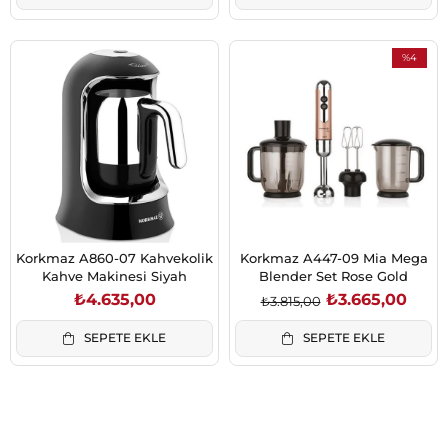
%4
İndirim
%4İndirim
Korkmaz A860-07 Kahvekolik
Korkmaz A447-09 Mia Mega
Kahve Makinesi Siyah
Blender Set Rose Gold
₺4.635,00
₺3.665,00
₺3.815,00
SEPETE EKLE
SEPETE EKLE