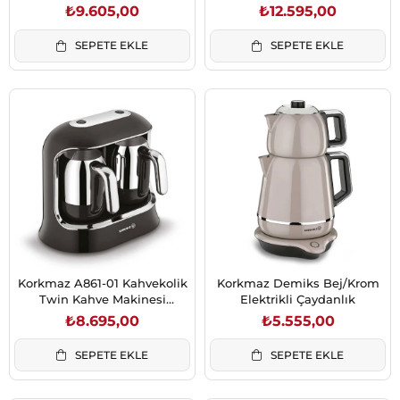
Rosegold/Siyah
Antrasit/Siyah
₺9.605,00
₺12.595,00
SEPETE EKLE
SEPETE EKLE
Korkmaz A861-01 Kahvekolik
Korkmaz Demiks Bej/Krom
Twin Kahve Makinesi
Elektrikli Çaydanlık
Siyah/Krom
₺8.695,00
₺5.555,00
SEPETE EKLE
SEPETE EKLE