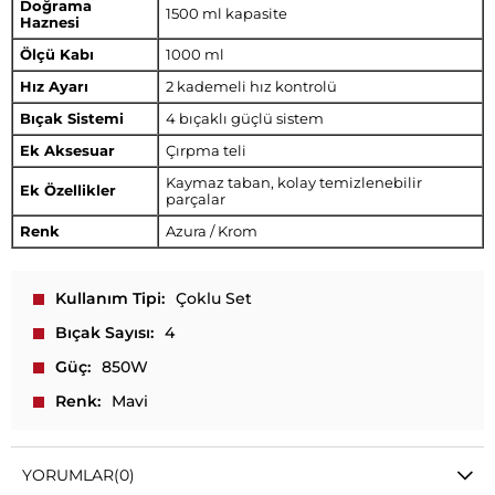
Doğrama
1500 ml kapasite
Haznesi
Ölçü Kabı
1000 ml
Hız Ayarı
2 kademeli hız kontrolü
Bıçak Sistemi
4 bıçaklı güçlü sistem
Ek Aksesuar
Çırpma teli
Kaymaz taban, kolay temizlenebilir
Ek Özellikler
parçalar
Renk
Azura / Krom
Kullanım Tipi
Çoklu Set
Bıçak Sayısı
4
Güç
850W
Renk
Mavi
YORUMLAR
(0)