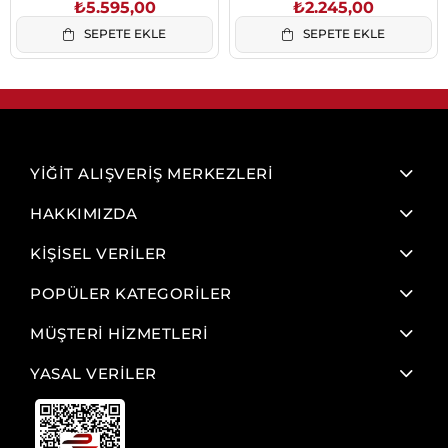
Cosmica/Krom
₺5.595,00
₺2.245,00
SEPETE EKLE
SEPETE EKLE
YİĞİT ALIŞVERİŞ MERKEZLERİ
HAKKIMIZDA
KİŞİSEL VERİLER
POPÜLER KATEGORİLER
MÜŞTERİ HİZMETLERİ
YASAL VERİLER