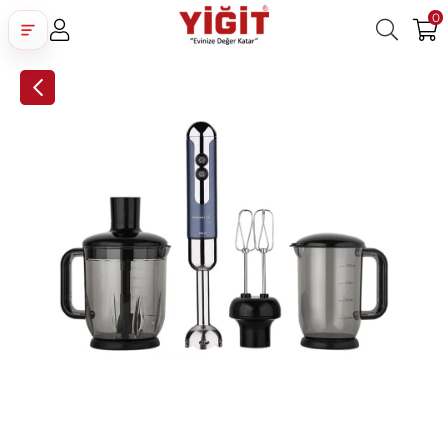
0
Üye Girişi
Üye Ol
Facebook İle Bağlan
Google İle Bağlan