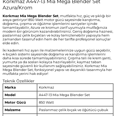
Korkmaz A447-13 Mia Mega Blender Set
Azura/Krom
Korkmaz Mia Mega Blender Set
, mutfakta hız, güç ve şıklığı bir
araya getiriyor! 850 Watt motor gücü sayesinde karıştırma,
doğrama, çırpma ve öğütme işlemlerini saniyeler içinde
tamamlayabilir, Azura ve kromun zarif uyumuyla mutfağınıza
modern bir görünüm kazandırabilirsiniz. Geniş doğrama haznesi,
paslanmaz çelik bıçakları ve kolay temizlenebilir yapısıyla hem
zamandan tasarruf edin hem de her tarifte profesyonel sonuçlar
elde edin.
İki kademeli hız ayarı ile malzemelerinize uygun gücü seçebilir,
4 bıçaklı sistemi sayesinde doğrama ve karıştırma işlemlerini
daha kısa sürede tamamlayabilirsiniz. Çırpma teli ile krem şanti,
yumurta ya da sosları kolayca hazırlayabilir, kaymaz taban
sayesinde güvenli bir kullanım sağlayabilirsiniz. Korkmaz Mia
Mega Blender Set, fonksiyonel yapısı ve dayanıklı tasarımıyla her
mutfakta yerini hak ediyor!
Teknik Özellikler
Marka
Korkmaz
Model
A447-13 Mia Mega Blender Set
Motor Gücü
850 Watt
Malzeme
Paslanmaz çelik bıçak ve öğütücü çubuk