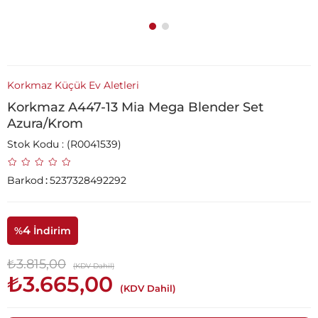
Korkmaz Küçük Ev Aletleri
Korkmaz A447-13 Mia Mega Blender Set
Azura/Krom
Stok Kodu
(R0041539)
Barkod
:
5237328492292
4
%
İndirim
₺3.815,00
(KDV Dahil)
₺3.665,00
(KDV Dahil)