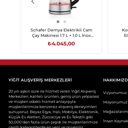
Schafer Demya Elektrikli Cam
Ko
Çay Makinesi 1.7 L + 1.0 L İnox
El
2200 W
₺4.045,00
SEPETE EKLE
YİĞİT ALIŞVERİŞ MERKEZLERİ
HAKKIMIZ
20 yılı aşkın süre ile hizmet veren Yiğit Alışveriş
Vizyonumuz
Merkezleri, kaliteli ürünleri, geniş ürün yelpazesi
ve müşteri odaklı hizmet anlayışıyla
Misyonumuz
müşterilerimize benzersiz alışveriş deneyimleri
Mağazalarım
sunuyoruz. Beyaz Eşya, Halı, Mobilya, Elektronik,
Küçük Ev Aletleri, Züccaciye ve Ev Tekstili gibi
İnsan Kaynak
50,000'den fazla ürün çeşidi ile müşterilerimize
çeşitli kategorilerde en yeni ve güvenilir