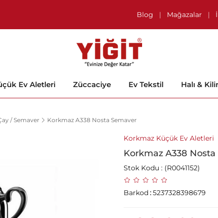
Blog
|
Mağazalar
|
çük Ev Aletleri
Züccaciye
Ev Tekstil
Halı & Kil
Çay / Semaver
Korkmaz A338 Nosta Semaver
Korkmaz Küçük Ev Aletleri
Korkmaz A338 Nosta
Stok Kodu
(R0041152)
Barkod
:
5237328398679