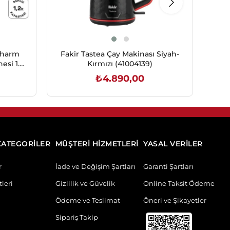
charm
Fakir Tastea Çay Makinası Siyah-
Fa
esi 1.8
Kırmızı (41004139)
₺4.890,00
SEPETE EKLE
KATEGORİLER
MÜŞTERİ HİZMETLERİ
YASAL VERİLER
r
İade ve Değişim Şartları
Garanti Şartları
leri
Gizlilik ve Güvelik
Online Taksit Ödeme
Ödeme ve Teslimat
Öneri ve Şikayetler
Sipariş Takip