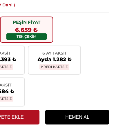
 Dahil)
PEŞİN FİYAT
6.659 ₺
TEK ÇEKİM
AKSIT
6 AY TAKSIT
.393 ₺
Ayda 1.282 ₺
ARTSIZ
KREDİ KARTSIZ
TAKSIT
684 ₺
ARTSIZ