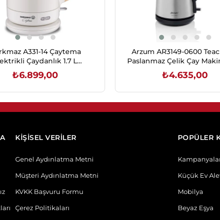
rkmaz A331-14 Çaytema
Arzum AR3149-0600 Tea
ektrikli Çaydanlık 1.7 L
Paslanmaz Çelik Çay Makin
Vanilya/Ahşap
L + 1.2 L
₺6.899,00
₺4.635,00
SEPETE EKLE
SEPETE EKLE
DA
KİŞİSEL VERİLER
POPÜLER 
Genel Aydınlatma Metni
Kampanyala
Müşteri Aydınlatma Metni
Küçük Ev Alet
ız
KVKK Başvuru Formu
Mobilya
ları
Çerez Politikaları
Beyaz Eşya