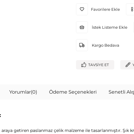
Favorilere Ekle
İstek Listeme Ekle
Kargo Bedava
TAVSIYE ET
Yorumlar
(0)
Ödeme Seçenekleri
Senetli Alış
:
bir araya getiren paslanmaz çelik malzeme ile tasarlanmıştır. Şık 