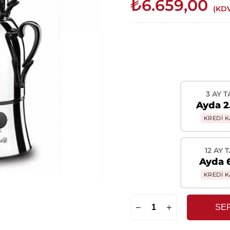
₺6.659,00
(KDV
3 AY T
Ayda 2
KREDİ K
12 AY 
Ayda 
KREDİ K