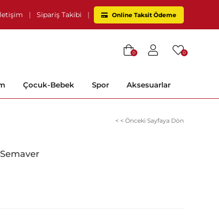
İletişim
|
Sipariş Takibi
|
Online Taksit Ödeme
0
0
im
Çocuk-Bebek
Spor
Aksesuarlar
< < Önceki Sayfaya Dön
 Semaver