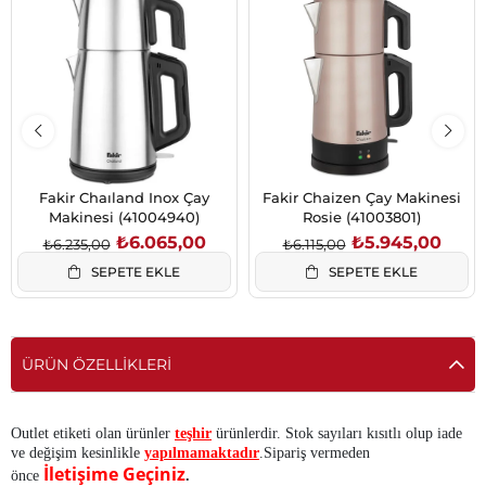
İndirim
İndirim
%3İndirim
%3İndirim
Fakir Chaıland Inox Çay
Fakir Chaizen Çay Makinesi
Makinesi (41004940)
Rosie (41003801)
₺6.065,00
₺5.945,00
₺6.235,00
₺6.115,00
SEPETE EKLE
SEPETE EKLE
ÜRÜN ÖZELLIKLERI
Outlet etiketi olan ürünler
teşhir
ürünlerdir. Stok sayıları kısıtlı olup iade
ve değişim kesinlikle
yapılmamaktadır
.Sipariş vermeden
İletişime Geçiniz
önce
.