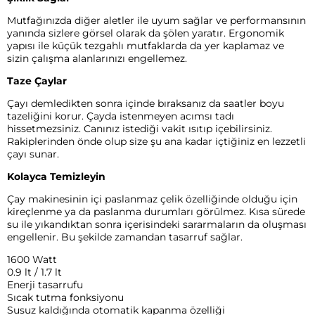
Mutfağınızda diğer aletler ile uyum sağlar ve performansının
yanında sizlere görsel olarak da şölen yaratır. Ergonomik
yapısı ile küçük tezgahlı mutfaklarda da yer kaplamaz ve
sizin çalışma alanlarınızı engellemez.
Taze Çaylar
Çayı demledikten sonra içinde bıraksanız da saatler boyu
tazeliğini korur. Çayda istenmeyen acımsı tadı
hissetmezsiniz. Canınız istediği vakit ısıtıp içebilirsiniz.
Rakiplerinden önde olup size şu ana kadar içtiğiniz en lezzetli
çayı sunar.
Kolayca Temizleyin
Çay makinesinin içi paslanmaz çelik özelliğinde olduğu için
kireçlenme ya da paslanma durumları görülmez. Kısa sürede
su ile yıkandıktan sonra içerisindeki sararmaların da oluşması
engellenir. Bu şekilde zamandan tasarruf sağlar.
1600 Watt
0.9 lt / 1.7 lt
Enerji tasarrufu
Sıcak tutma fonksiyonu
Susuz kaldığında otomatik kapanma özelliği