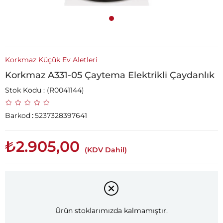
Korkmaz Küçük Ev Aletleri
Korkmaz A331-05 Çaytema Elektrikli Çaydanlık
Stok Kodu
(R0041144)
Barkod
:
5237328397641
₺2.905,00
(KDV Dahil)
Ürün stoklarımızda kalmamıştır.