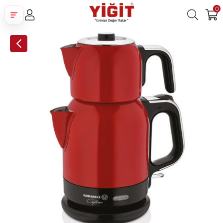
0
Üye Girişi
Üye Ol
Facebook İle Bağlan
Google İle Bağlan