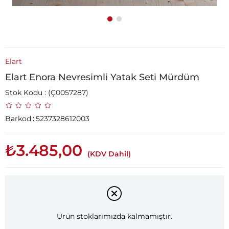
Elart
Elart Enora Nevresimli Yatak Seti Mürdüm
Stok Kodu
(Ç0057287)
Barkod
:
5237328612003
₺3.485,00
(KDV Dahil)
Ürün stoklarımızda kalmamıştır.