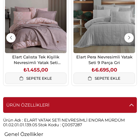
Elart Calısta Tek Kişilik
Elart Pera Nevresimli Yatak
Nevresimli Yatak Seti
Seti 9 Parça Gri
Gülkurusu
₺1.455,00
₺6.695,00
SEPETE EKLE
SEPETE EKLE
ÜRÜN ÖZELLIKLERI
Ürün Adı :
ELART YATAK SETİ NEVRESİMLİ ENORA MÜRDÜM
01.02.01.01.139.05
Stok Kodu :
Ç0057287
Genel Özellikler