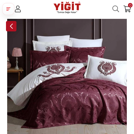
0
Üye Girişi
Üye Ol
Facebook İle Bağlan
Google İle Bağlan