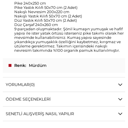
Pike 240x250 cm
Pike Yastık Kılıfı 50x70 cm (2 Adet)
Nakışlı Nevresim 200x220 cm
Nakışlı Yastık Kılıfı 50x70 cm (2 Adet)
Düz Yastık Kılıfı 50x70 cm (2 Adet)
Düz Çarşaf 240x260 cm
9 parçadan oluşmaktadır. Şönil kumaşın yumuşak ve hafif
yapısı ile ister yatak örtüsü isterseniz pike takımı olarak her
mevsimde kullanabilirsiniz. Kumaş yapısı sayesinde
yıkandıkça yumuşaklık özelliğini kaybetmez, kırışmaz ve
ütüleme gerektirmez. Takımın içerisindeki nakışlı
nevresim takımında %100 organik pamuk kullanılmıştır.
Renk
Mürdüm
YORUMLAR
(0)
ÖDEME SEÇENEKLERI
SENETLI ALIŞVERIŞ NASIL YAPILIR